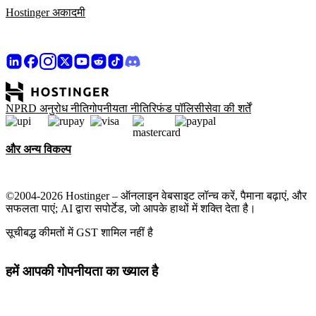
Hostinger अकादमी
NPRD अनुरोध नीति
गोपनीयता नीति
रिफंड पॉलिसी
सेवा की शर्तें
और अन्य विकल्प
©2004-2026 Hostinger – ऑनलाइन वेबसाइट लॉन्च करें, पैमाना बढ़ाएं, और
सफलता पाएं; AI द्वारा सपोर्टेड, जो आपके हाथों में शक्ति देता है।
सूचीबद्ध कीमतों में GST शामिल नहीं है
हमें आपकी गोपनीयता का ख्याल है
यह वेबसाइट उन कुकीज़ का उपयोग करती है जो साइट के ठीक से काम करने
और आप हमारी साइट से कैसे इंटरैक्ट करते हैं, इस पर डेटा जुटाने और मार्केटिंग