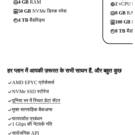
4 GB
RAM
2
vCPU क
50 GB
NVMe डिस्क स्पेस
8 GB
RA
4 TB
बैंडविड्थ
100 GB
NV
8 TB
बैंडव
हर प्लान में
आपकी ज़रूरत के सभी साधन
हैं, और बहुत कुछ
AMD EPYC प्रोसेसर्स
NVMe SSD स्टोरेज
दुनिया भर में स्थित
डेटा सेंटर
मुफ्त साप्ताहिक
बैकअप्स
फायरवॉल प्रबंधन
1 Gbps की नेटवर्क गति
सार्वजनिक API