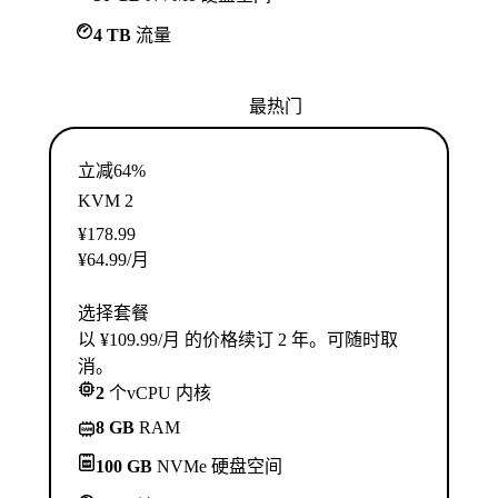
4 TB
流量
最热门
立减64%
KVM 2
¥
178.99
¥
64.99
/月
选择套餐
以 ¥109.99/月 的价格续订 2 年。可随时取
消。
2
个vCPU 内核
8 GB
RAM
100 GB
NVMe 硬盘空间