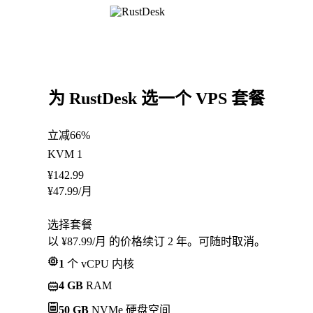
为 RustDesk 选一个 VPS 套餐
立减66%
KVM 1
¥
142.99
¥
47.99
/月
选择套餐
以 ¥87.99/月 的价格续订 2 年。可随时取消。
1
个 vCPU 内核
4 GB
RAM
50 GB
NVMe 硬盘空间