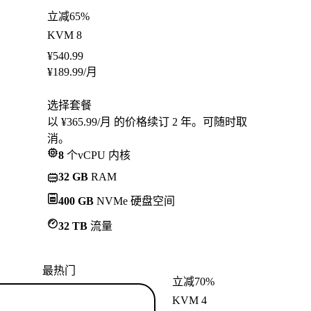
立减65%
KVM 8
¥
540.99
¥
189.99
/月
选择套餐
以 ¥365.99/月 的价格续订 2 年。可随时取
消。
8
个vCPU 内核
32 GB
RAM
400 GB
NVMe 硬盘空间
32 TB
流量
最热门
立减70%
KVM 4