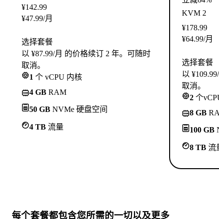
¥
142.99
KVM 2
¥
47.99
/月
¥
178.99
¥
64.99
/月
选择套餐
以 ¥87.99/月 的价格续订 2 年。可随时
选择套餐
取消。
以 ¥109
1
个 vCPU 内核
取消。
4 GB
RAM
2
个vCP
50 GB
NVMe 硬盘空间
8 GB
R
4 TB
流量
100 GB
8 TB
流
每个套餐都包含
您所需的一切
以及更多