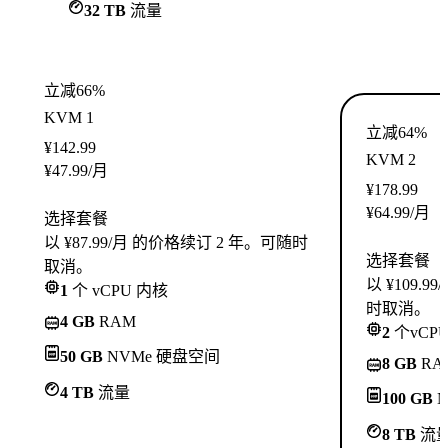
32 TB
流量
立减66%
KVM 1
立减64%
¥
142.99
KVM 2
¥
47.99
/月
¥
178.99
¥
64.99
/月
选择套餐
以 ¥87.99/月 的价格续订 2 年。可随时
选择套餐
取消。
以 ¥109.
1
个 vCPU 内核
时取消。
4 GB
RAM
2
个vCP
50 GB
NVMe 硬盘空间
8 GB
RA
4 TB
流量
100 GB
N
8 TB
流