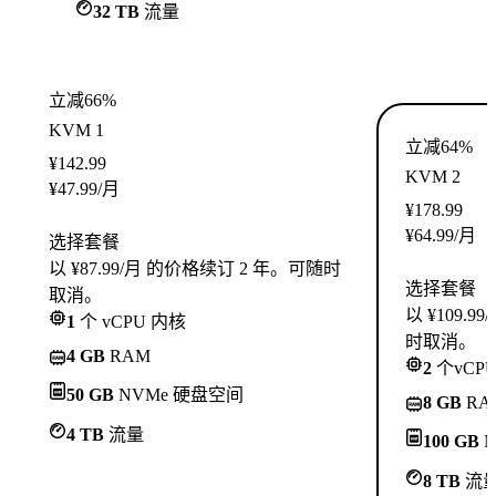
32 TB
流量
立减66%
KVM 1
立减64%
¥
142.99
KVM 2
¥
47.99
/月
¥
178.99
¥
64.99
/月
选择套餐
以 ¥87.99/月 的价格续订 2 年。可随时
选择套餐
取消。
以 ¥109.
1
个 vCPU 内核
时取消。
4 GB
RAM
2
个vCP
50 GB
NVMe 硬盘空间
8 GB
RA
4 TB
流量
100 GB
N
8 TB
流