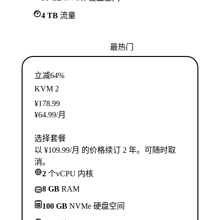
4 TB
流量
最热门
立减64%
KVM 2
¥
178.99
¥
64.99
/月
选择套餐
以 ¥109.99/月 的价格续订 2 年。可随时取
消。
2
个vCPU 内核
8 GB
RAM
100 GB
NVMe 硬盘空间