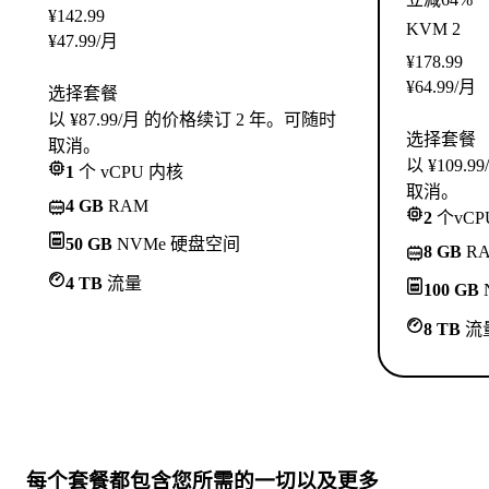
¥
142.99
KVM 2
¥
47.99
/月
¥
178.99
¥
64.99
/月
选择套餐
以 ¥87.99/月 的价格续订 2 年。可随时
选择套餐
取消。
以 ¥109
1
个 vCPU 内核
取消。
4 GB
RAM
2
个vCP
50 GB
NVMe 硬盘空间
8 GB
R
4 TB
流量
100 GB
8 TB
流
每个套餐都包含
您所需的一切
以及更多