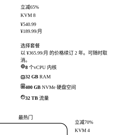
立减65%
KVM 8
¥
540.99
¥
189.99
/月
选择套餐
以 ¥365.99/月 的价格续订 2 年。可随时取
消。
8
个vCPU 内核
32 GB
RAM
400 GB
NVMe 硬盘空间
32 TB
流量
最热门
立减70%
KVM 4