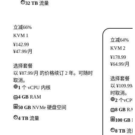
32 TB
流量
立减66%
KVM 1
立减64%
¥
142.99
KVM 2
¥
47.99
/月
¥
178.99
¥
64.99
/月
选择套餐
以 ¥87.99/月 的价格续订 2 年。可随时
选择套餐
取消。
以 ¥109.
1
个 vCPU 内核
时取消。
4 GB
RAM
2
个vCP
50 GB
NVMe 硬盘空间
8 GB
RA
4 TB
流量
100 GB
N
8 TB
流