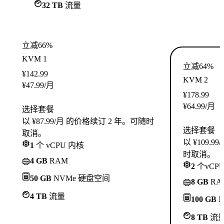
32 TB
流量
立减66%
KVM 1
立减64%
¥
142.99
KVM 2
¥
47.99
/月
¥
178.99
¥
64.99
/月
选择套餐
以 ¥87.99/月 的价格续订 2 年。可随时
选择套餐
取消。
以 ¥109.
1
个 vCPU 内核
时取消。
4 GB
RAM
2
个vCP
50 GB
NVMe 硬盘空间
8 GB
RA
4 TB
流量
100 GB
N
8 TB
流