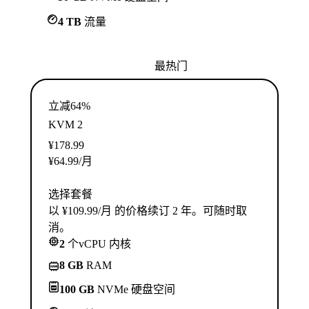
4 TB
流量
最热门
立减64%
KVM 2
¥
178.99
¥
64.99
/月
选择套餐
以 ¥109.99/月 的价格续订 2 年。可随时取
消。
2
个vCPU 内核
8 GB
RAM
100 GB
NVMe 硬盘空间