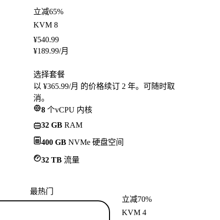
立减65%
KVM 8
¥
540.99
¥
189.99
/月
选择套餐
以 ¥365.99/月 的价格续订 2 年。可随时取
消。
8
个vCPU 内核
32 GB
RAM
400 GB
NVMe 硬盘空间
32 TB
流量
最热门
立减70%
KVM 4