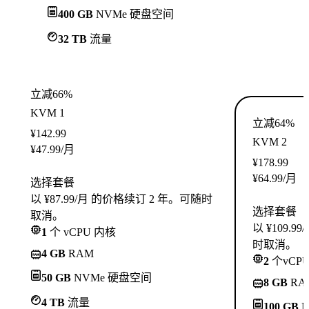
400 GB
NVMe 硬盘空间
32 TB
流量
立减66%
KVM 1
立减64%
¥
142.99
KVM 2
¥
47.99
/月
¥
178.99
¥
64.99
/月
选择套餐
以 ¥87.99/月 的价格续订 2 年。可随时
选择套餐
取消。
以 ¥109.
1
个 vCPU 内核
时取消。
4 GB
RAM
2
个vCP
50 GB
NVMe 硬盘空间
8 GB
RA
4 TB
流量
100 GB
N