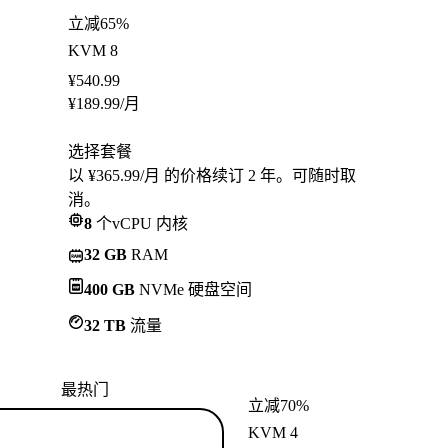
立减65%
KVM 8
¥
540.99
¥
189.99
/月
选择套餐
以 ¥365.99/月 的价格续订 2 年。可随时取
消。
8
个vCPU 内核
32 GB
RAM
400 GB
NVMe 硬盘空间
32 TB
流量
最热门
立减70%
KVM 4