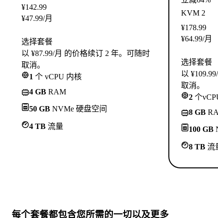
¥
142.99
KVM 2
¥
47.99
/月
¥
178.99
¥
64.99
/月
选择套餐
以 ¥87.99/月 的价格续订 2 年。可随时
选择套餐
取消。
以 ¥109
1
个 vCPU 内核
取消。
4 GB
RAM
2
个vCP
50 GB
NVMe 硬盘空间
8 GB
R
4 TB
流量
100 GB
8 TB
流
每个套餐都包含
您所需的一切
以及更多