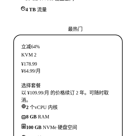
4 TB
流量
最热门
立减64%
KVM 2
¥
178.99
¥
64.99
/月
选择套餐
以 ¥109.99/月 的价格续订 2 年。可随时取
消。
2
个vCPU 内核
8 GB
RAM
100 GB
NVMe 硬盘空间