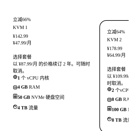
立减66%
KVM 1
立减64%
¥
142.99
KVM 2
¥
47.99
/月
¥
178.99
¥
64.99
/月
选择套餐
以 ¥87.99/月 的价格续订 2 年。可随时
选择套餐
取消。
以 ¥109.
1
个 vCPU 内核
时取消。
4 GB
RAM
2
个vCP
50 GB
NVMe 硬盘空间
8 GB
RA
4 TB
流量
100 GB
N
8 TB
流