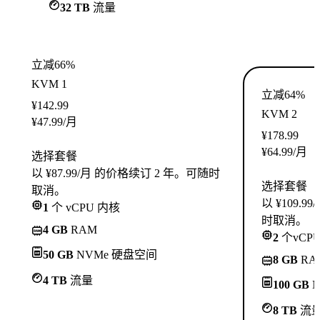
32 TB
流量
立减66%
KVM 1
立减64%
¥
142.99
KVM 2
¥
47.99
/月
¥
178.99
¥
64.99
/月
选择套餐
以 ¥87.99/月 的价格续订 2 年。可随时
选择套餐
取消。
以 ¥109.
1
个 vCPU 内核
时取消。
4 GB
RAM
2
个vCP
50 GB
NVMe 硬盘空间
8 GB
RA
4 TB
流量
100 GB
N
8 TB
流