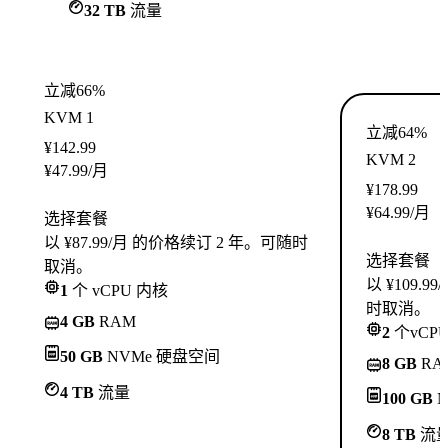
32 TB
流量
立减66%
KVM 1
立减64%
¥
142.99
KVM 2
¥
47.99
/月
¥
178.99
¥
64.99
/月
选择套餐
以 ¥87.99/月 的价格续订 2 年。可随时
选择套餐
取消。
以 ¥109.
1
个 vCPU 内核
时取消。
4 GB
RAM
2
个vCP
50 GB
NVMe 硬盘空间
8 GB
RA
4 TB
流量
100 GB
N
8 TB
流