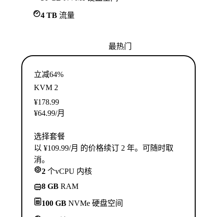
4 TB
流量
最热门
立减64%
KVM 2
¥
178.99
¥
64.99
/月
选择套餐
以 ¥109.99/月 的价格续订 2 年。可随时取
消。
2
个vCPU 内核
8 GB
RAM
100 GB
NVMe 硬盘空间