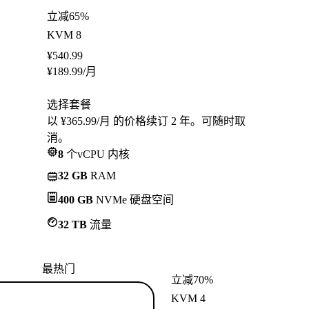
立减65%
KVM 8
¥
540.99
¥
189.99
/月
选择套餐
以 ¥365.99/月 的价格续订 2 年。可随时取
消。
8
个vCPU 内核
32 GB
RAM
400 GB
NVMe 硬盘空间
32 TB
流量
最热门
立减70%
KVM 4