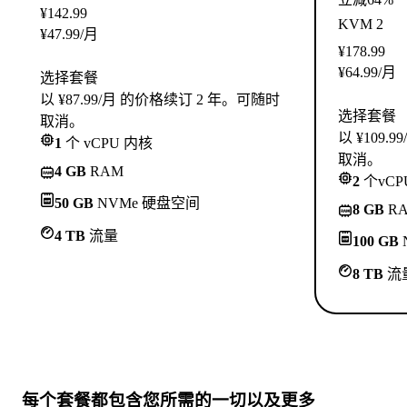
¥
142.99
KVM 2
¥
47.99
/月
¥
178.99
¥
64.99
/月
选择套餐
以 ¥87.99/月 的价格续订 2 年。可随时
选择套餐
取消。
以 ¥109
1
个 vCPU 内核
取消。
4 GB
RAM
2
个vCP
50 GB
NVMe 硬盘空间
8 GB
R
4 TB
流量
100 GB
8 TB
流
每个套餐都包含
您所需的一切
以及更多