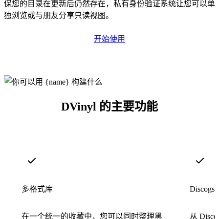
保您的目录在更新后仍然存在，私有身份验证系统让您可以单
独浏览或与朋友分享只读视图。
开始使用
DVinyl 的主要功能
多格式库
Discog
在一个统一的收藏中，您可以同时整理黑
从 Di