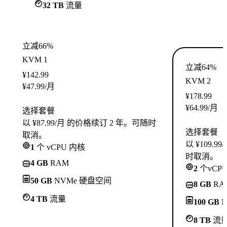
32 TB
流量
立减66%
KVM 1
立减64%
¥
142.99
KVM 2
¥
47.99
/月
¥
178.99
¥
64.99
/月
选择套餐
以 ¥87.99/月 的价格续订 2 年。可随时
选择套餐
取消。
以 ¥109.
1
个 vCPU 内核
时取消。
4 GB
RAM
2
个vCP
50 GB
NVMe 硬盘空间
8 GB
RA
4 TB
流量
100 GB
N
8 TB
流