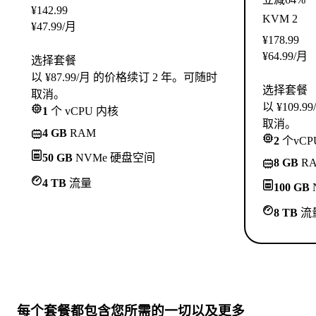
¥
142.99
KVM 2
¥
47.99
/月
¥
178.99
¥
64.99
/月
选择套餐
以 ¥87.99/月 的价格续订 2 年。可随时
选择套餐
取消。
以 ¥109
1
个 vCPU 内核
取消。
4 GB
RAM
2
个vCP
50 GB
NVMe 硬盘空间
8 GB
R
4 TB
流量
100 GB
8 TB
流
每个套餐都包含
您所需的一切
以及更多