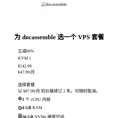
为 docassemble 选一个 VPS 套餐
立减66%
KVM 1
¥
142.99
¥
47.99
/月
选择套餐
以 ¥87.99/月 的价格续订 2 年。可随时取消。
1
个 vCPU 内核
4 GB
RAM
50 GB
NVMe 硬盘空间