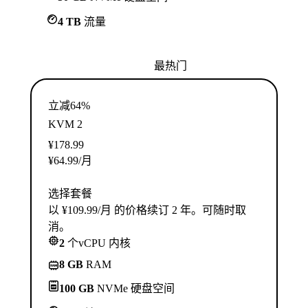
4 TB
流量
最热门
立减64%
KVM 2
¥
178.99
¥
64.99
/月
选择套餐
以 ¥109.99/月 的价格续订 2 年。可随时取
消。
2
个vCPU 内核
8 GB
RAM
100 GB
NVMe 硬盘空间