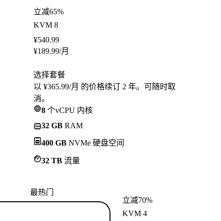
立减65%
KVM 8
¥
540.99
¥
189.99
/月
选择套餐
以 ¥365.99/月 的价格续订 2 年。可随时取
消。
8
个vCPU 内核
32 GB
RAM
400 GB
NVMe 硬盘空间
32 TB
流量
最热门
立减70%
KVM 4