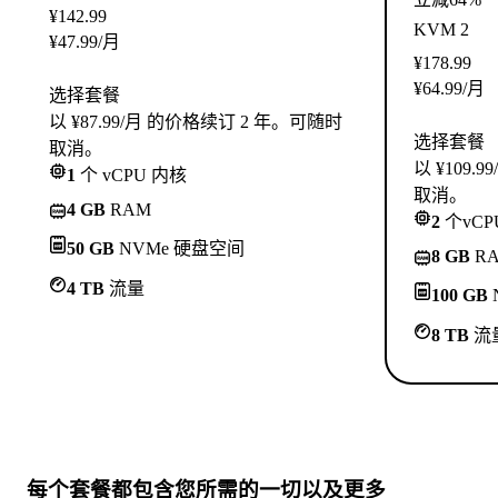
¥
142.99
KVM 2
¥
47.99
/月
¥
178.99
¥
64.99
/月
选择套餐
以 ¥87.99/月 的价格续订 2 年。可随时
选择套餐
取消。
以 ¥109
1
个 vCPU 内核
取消。
4 GB
RAM
2
个vCP
50 GB
NVMe 硬盘空间
8 GB
R
4 TB
流量
100 GB
8 TB
流
每个套餐都包含
您所需的一切
以及更多