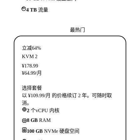
4 TB
流量
最热门
立减64%
KVM 2
¥
178.99
¥
64.99
/月
选择套餐
以 ¥109.99/月 的价格续订 2 年。可随时取
消。
2
个vCPU 内核
8 GB
RAM
100 GB
NVMe 硬盘空间