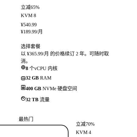
立减65%
KVM 8
¥
540.99
¥
189.99
/月
选择套餐
以 ¥365.99/月 的价格续订 2 年。可随时取
消。
8
个vCPU 内核
32 GB
RAM
400 GB
NVMe 硬盘空间
32 TB
流量
最热门
立减70%
KVM 4