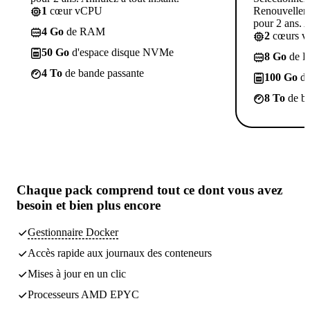
1
cœur vCPU
Renouvelleme
pour 2 ans. A
4 Go
de RAM
2
cœurs 
50 Go
d'espace disque NVMe
8 Go
de 
4 To
de bande passante
100 Go
d'
8 To
de ba
Chaque pack comprend
tout ce dont vous avez
besoin
et bien plus encore
Gestionnaire Docker
Accès rapide aux journaux des conteneurs
Mises à jour en un clic
Processeurs AMD EPYC