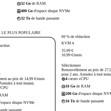
32 Go
de RAM
400 Go
d'espace disque NVMe
32 To
de bande passante
LE PLUS POPULAIRE
69 % de réduction
KVM 4
uction
35,99
€
10,99
€
/mois
Sélectionner
Renouvellement au prix de 27,
r
pour 2 ans. Annulez à tout insta
ent au prix de 14,99 €/mois
4
cœurs vCPU
Annulez à tout instant.
16 Go
de RAM
vCPU
200 Go
d'espace disque NV
 RAM
16 To
de bande passante
'espace disque NVMe
ande passante