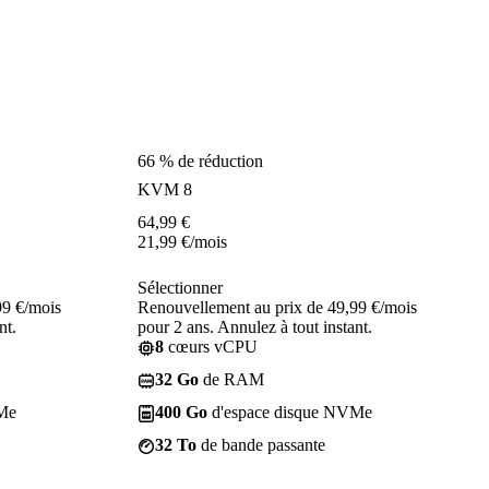
66 % de réduction
KVM 8
64,99
€
21,99
€
/mois
Sélectionner
99 €/mois
Renouvellement au prix de 49,99 €/mois
nt.
pour 2 ans. Annulez à tout instant.
8
cœurs vCPU
32 Go
de RAM
Me
400 Go
d'espace disque NVMe
32 To
de bande passante