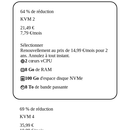
64 % de réduction
KVM 2
21,49
€
7,79
€
/mois
Sélectionner
Renouvellement au prix de 14,99 €/mois pour 2
ans. Annulez à tout instant.
2
cœurs vCPU
8 Go
de RAM
100 Go
d'espace disque NVMe
8 To
de bande passante
69 % de réduction
KVM 4
35,99
€