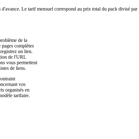
 d'avance. Le tarif mensuel correspond au prix total du pack divisé par
problème de la
e pages complètes
gistrez un lien.
ution de l'URL
ions vous permettent
stes de liens.
ontraint
oncernant vos
ris organisés en
odèle tarifaire.