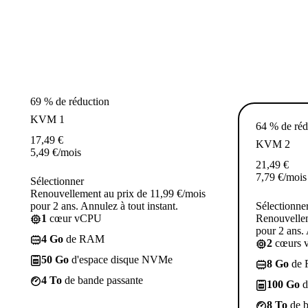
69 % de réduction
KVM 1
64 % de réd
17,49
€
KVM 2
5,49
€
/mois
21,49
€
7,79
€
/mois
Sélectionner
Renouvellement au prix de 11,99 €/mois
pour 2 ans. Annulez à tout instant.
Sélectionne
1
cœur vCPU
Renouvellem
pour 2 ans. 
4 Go
de RAM
2
cœurs 
50 Go
d'espace disque NVMe
8 Go
de
4 To
de bande passante
100 Go
d
8 To
de b