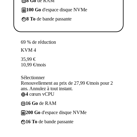
8 Go
de RAM
100 Go
d'espace disque NVMe
8 To
de bande passante
69 % de réduction
KVM 4
35,99
€
10,99
€
/mois
Sélectionner
Renouvellement au prix de 27,99 €/mois pour 2
ans. Annulez à tout instant.
4
cœurs vCPU
16 Go
de RAM
200 Go
d'espace disque NVMe
16 To
de bande passante