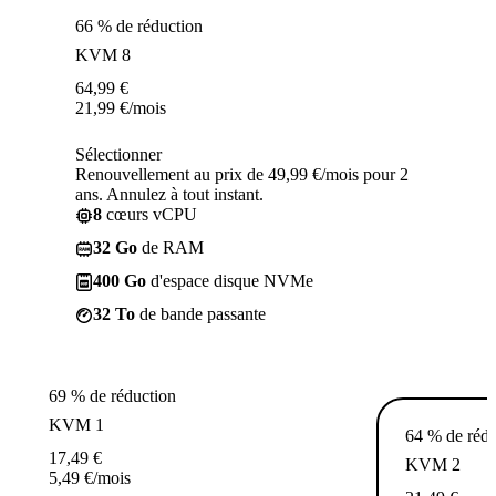
66 % de réduction
KVM 8
64,99
€
21,99
€
/mois
Sélectionner
Renouvellement au prix de 49,99 €/mois pour 2
ans. Annulez à tout instant.
8
cœurs vCPU
32 Go
de RAM
400 Go
d'espace disque NVMe
32 To
de bande passante
69 % de réduction
KVM 1
64 % de rédu
17,49
€
KVM 2
5,49
€
/mois