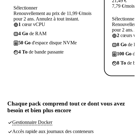
21,49
€
7,79
€
/mois
Sélectionner
Renouvellement au prix de 11,99 €/mois
pour 2 ans. Annulez à tout instant.
Sélectionner
1
cœur vCPU
Renouvelleme
pour 2 ans. A
4 Go
de RAM
2
cœurs 
50 Go
d'espace disque NVMe
8 Go
de 
4 To
de bande passante
100 Go
d'
8 To
de ba
Chaque pack comprend
tout ce dont vous avez
besoin
et bien plus encore
Gestionnaire Docker
Accès rapide aux journaux des conteneurs