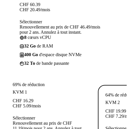
CHF
60.39
CHF
20.49
/mois
Sélectionner
Renouvellement au prix de CHF 46.49/mois
pour 2 ans. Annulez à tout instant.
8
cœurs vCPU
32 Go
de RAM
400 Go
d'espace disque NVMe
32 To
de bande passante
69% de réduction
KVM 1
64% de rédu
CHF
16.29
KVM 2
CHF
5.09
/mois
CHF
19.99
CHF
7.29
/m
Sélectionner
Renouvellement au prix de CHF
11.19/mois pour 2 ans. Annulez à tout
Sélectionner