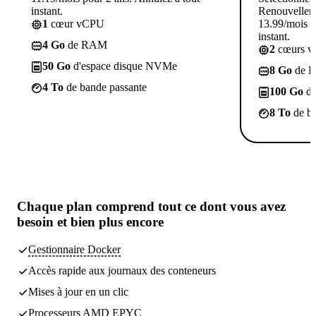
instant.
Renouvellem
1
cœur vCPU
13.99/mois p
instant.
4 Go
de RAM
2
cœurs 
50 Go
d'espace disque NVMe
8 Go
de 
4 To
de bande passante
100 Go
d'
8 To
de ba
Chaque plan comprend
tout ce dont vous avez
besoin
et bien plus encore
Gestionnaire Docker
Accès rapide aux journaux des conteneurs
Mises à jour en un clic
Processeurs AMD EPYC