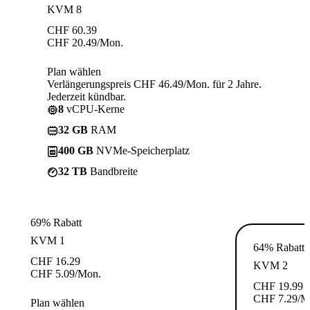
KVM 8
CHF
60.39
CHF
20.49
/Mon.
Plan wählen
Verlängerungspreis CHF 46.49/Mon. für 2 Jahre.
Jederzeit kündbar.
8
vCPU-Kerne
32 GB
RAM
400 GB
NVMe-Speicherplatz
32 TB
Bandbreite
69% Rabatt
KVM 1
64% Rabatt
CHF
16.29
KVM 2
CHF
5.09
/Mon.
CHF
19.99
CHF
7.29
/M
Plan wählen