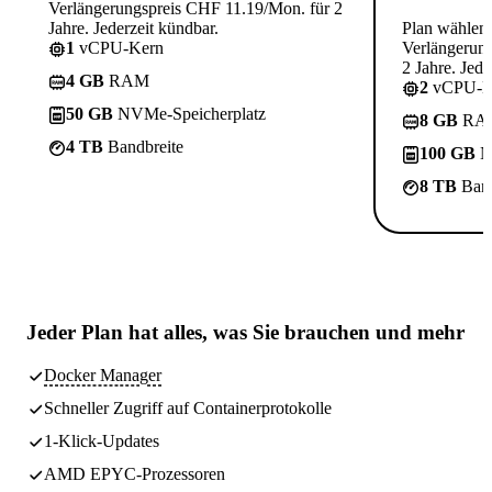
Verlängerungspreis CHF 11.19/Mon. für 2
Jahre. Jederzeit kündbar.
Plan wählen
1
vCPU-Kern
Verlängerun
2 Jahre. Jede
4 GB
RAM
2
vCPU-K
50 GB
NVMe-Speicherplatz
8 GB
RA
4 TB
Bandbreite
100 GB
N
8 TB
Band
Jeder Plan hat
alles, was Sie brauchen
und mehr
Docker Manager
Schneller Zugriff auf Containerprotokolle
1-Klick-Updates
AMD EPYC-Prozessoren