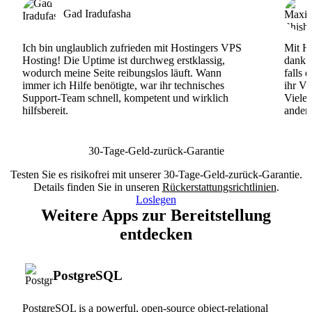
Gad Iradufasha
Ich bin unglaublich zufrieden mit Hostingers VPS
Mit Ho
Hosting! Die Uptime ist durchweg erstklassig,
dank d
wodurch meine Seite reibungslos läuft. Wann
falls 
immer ich Hilfe benötigte, war ihr technisches
ihr VP
Support-Team schnell, kompetent und wirklich
Viele
hilfsbereit.
andere
30-Tage-Geld-zurück-Garantie
Testen Sie es risikofrei mit unserer 30-Tage-Geld-zurück-Garantie.
Details finden Sie in unseren
Rückerstattungsrichtlinien
.
Loslegen
Weitere Apps zur Bereitstellung
entdecken
PostgreSQL
PostgreSQL is a powerful, open-source object-relational