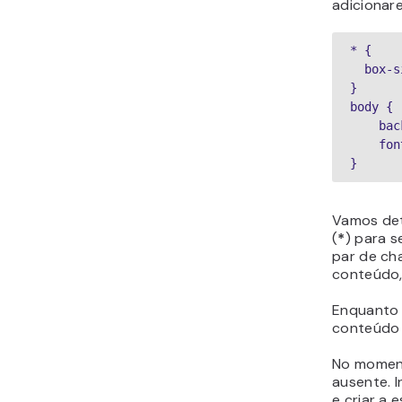
adicionare
* {
  box
}
body {
   
   
}
Vamos det
(
*
) para s
par de ch
conteúdo,
Enquanto 
conteúdo
No moment
ausente. 
e criar a 