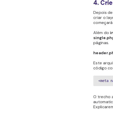
4. Cri
Depois de
criar o la
começará 
Além do
i
single.ph
páginas.
header.p
Este arqui
código co
<meta n
O trecho 
automatic
Explicare