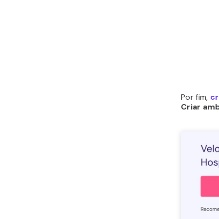
Por fim,
cr
Criar am