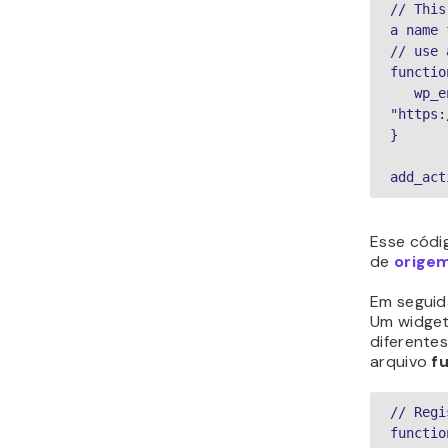
// This
a name 
// use 
functio
   wp_enqueue_style( 'normalize-styles', 
"https:
}
add_act
Esse códi
de
orige
Em seguid
Um widget
diferentes
arquivo
f
// Regi
functio