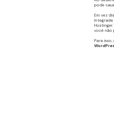
pode caus
Em vez di
integrad
Hostinger
você não p
Para isso
WordPre