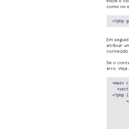
Inicie o 
como no e
<?php g
Em seguid
atribuir u
conteúdo 
Se o cont
erro. Veja
<main c
  <se
<?php i
 