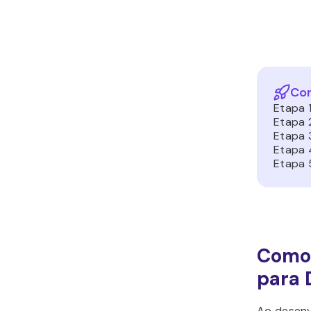
Com
Etapa 
Etapa 2
Etapa 
Etapa 
Etapa 
Como 
para 
Ao desenvo