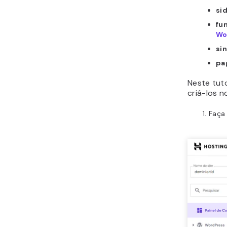
si
fu
Wo
si
pa
Neste tut
criá-los n
Faça 