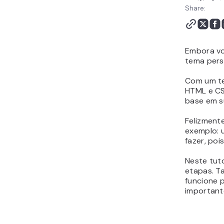
Conclusão
Share:
Perguntas Frequentes
Sobre Como Criar Tema
WordPress
Embora v
tema perso
Com um te
HTML e CS
base em s
Felizment
exemplo: 
fazer, poi
Neste tut
etapas. T
funcione 
important