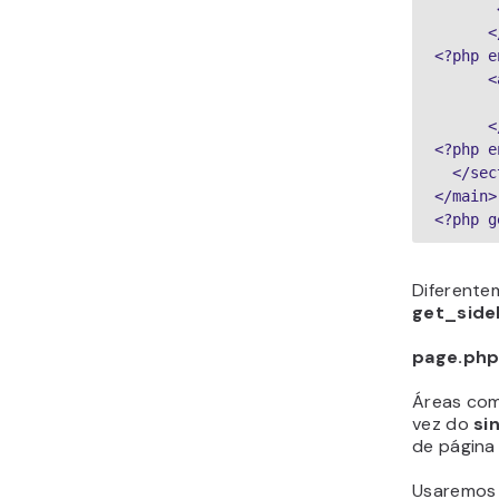
  
<?php e
  
  
<?php e
  </se
</main>
<?php g
Diferente
get_side
page.ph
Áreas com
vez do
si
de página
Usaremos