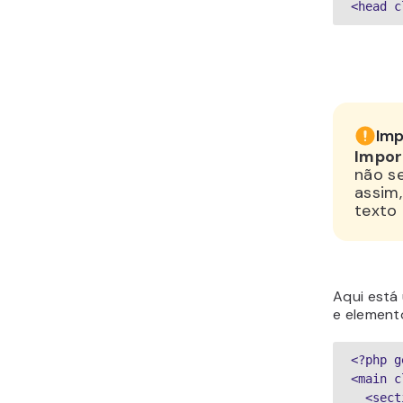
<head c
Imp
Impor
não se
assim
texto 
Aqui está
e element
<?php g
<main c
  <se