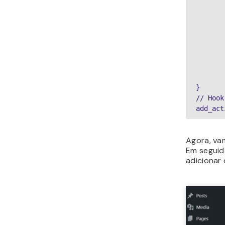
}
// Hook
add_act
Agora, va
Em seguid
adicionar 