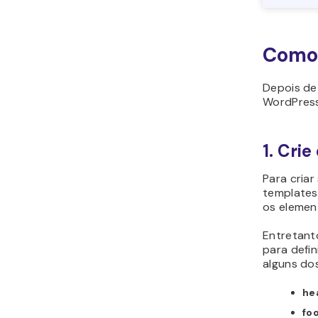
Como
Depois de
WordPress
1. Cri
Para cria
templates
os elemen
Entretant
para defin
alguns do
he
fo