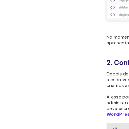
No moment
apresenta
2. Conf
Depois de
a escreve
criamos a
A esse po
administr
deve escr
WordPre
/*