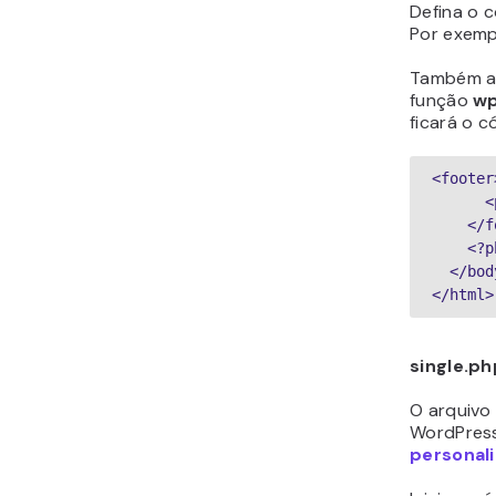
Defina o 
Por exempl
Também a
função
wp
ficará o 
<footer
 
    
   
  </bo
</html>
single.ph
O arquivo
WordPress
personal