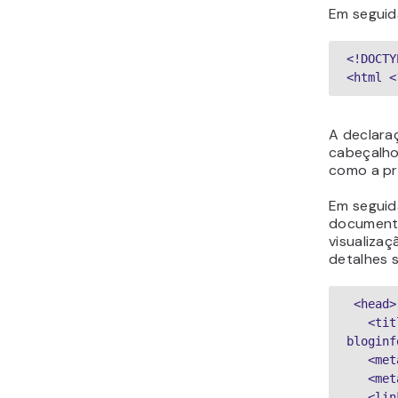
Em seguida
<!DOCTY
<html <
A declar
cabeçalho
como a pr
Em seguid
documento
visualizaç
detalhes s
 <head>
   <title><?php bloginfo('name'); ?> &raquo; <?php is_front_page() ? 
bloginf
   <
   <
   <