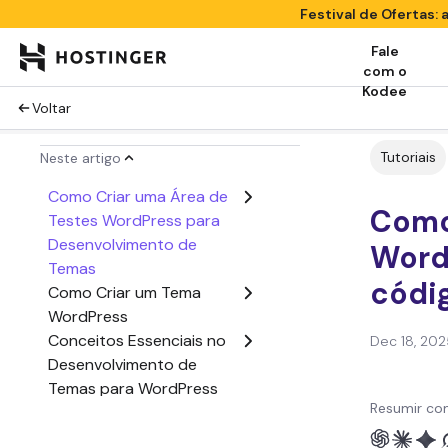
Festival de Ofertas
Fale
com o
Kodee
Voltar
Tutoriais
Neste artigo
Como Criar uma Área de
Como
Testes WordPress para
Desenvolvimento de
Word
Temas
códi
Como Criar um Tema
WordPress
Conceitos Essenciais no
Dec 18, 202
Desenvolvimento de
Temas para WordPress
Resumir co
Práticas Recomendadas
ao Criar Tema WordPress