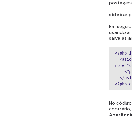
postagens
sidebar.
Em seguid
usando a
salve as a
<?php i
  <aside id="primary-sidebar" class="primary-sidebar widget-area" 
role="c
   
  </as
<?php e
No código
contrário
Aparênci