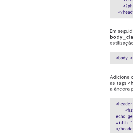
   <
 </head
Em seguid
body_cl
estilização
<body <
Adicione 
as tags
<
a âncora p
<header
    <h1><a href="<?php echo esc_url( home_url( '/' ) ); ?>"><img src="<?php 
echo ge
width="
</heade