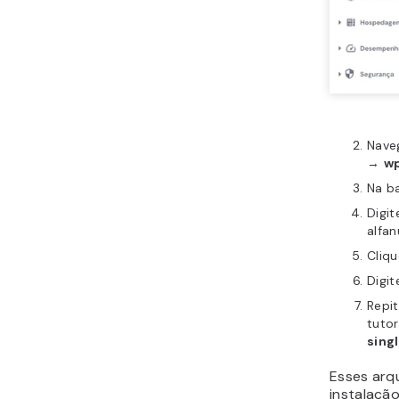
Nave
→
w
Na ba
Digit
alfa
Cliqu
Digi
Repit
tutor
sing
Esses arq
instalaçã