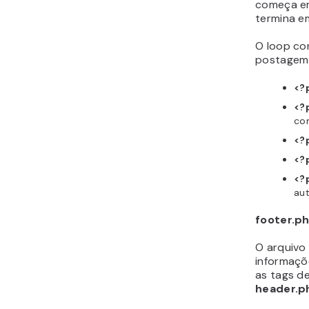
começa 
termina 
O loop co
postagem
<?
<?
co
<?
<?
<?
au
footer.p
O arquivo
informaçõ
as tags d
header.p