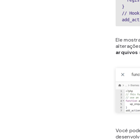
  reg
}
// Hook
add_act
Ele mostr
alteraçõe
arquivos
Você pode
desenvolv