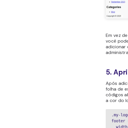
Em vez de
você pode
adicionar
administr
5. Apr
Após adic
folha de 
códigos a
a cor do l
.my-log
footer 
  widt