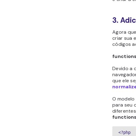
3. Adi
Agora que
criar sua 
códigos a
function
Devido a 
navegador
que ele s
normaliz
O modelo
para seu 
diferentes
function
<?php