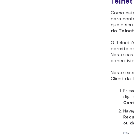
Telnet
Como est
para confe
que o seu
do Telne
O Telnet 
permite c
Neste caso
conectivid
Neste exe
Client da
Press
digit
Cont
Nave
Recu
ou d