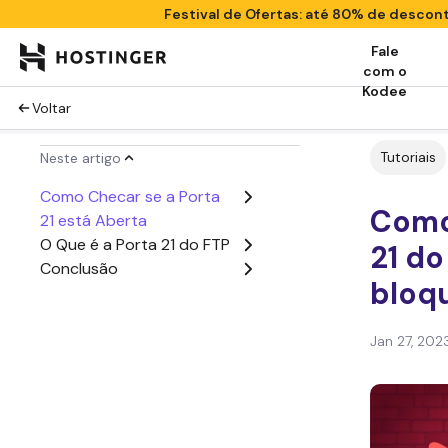
Festival de Ofertas: até 80% de descon
Fale
com o
Kodee
Voltar
Tutoriais
Neste artigo
Como Checar se a Porta
Como 
21 está Aberta
O Que é a Porta 21 do FTP
21 do
Conclusão
bloq
Jan 27, 202