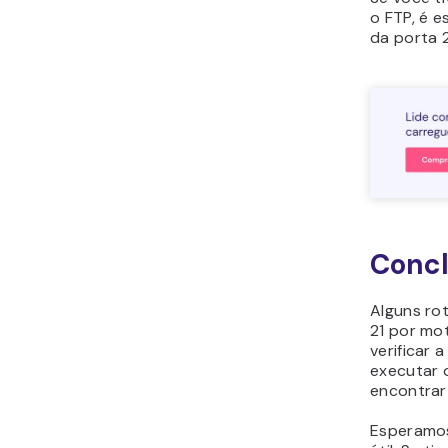
o FTP, é e
da porta 2
Conc
Alguns rot
21 por mo
verificar
executar o
encontrar
Esperamos