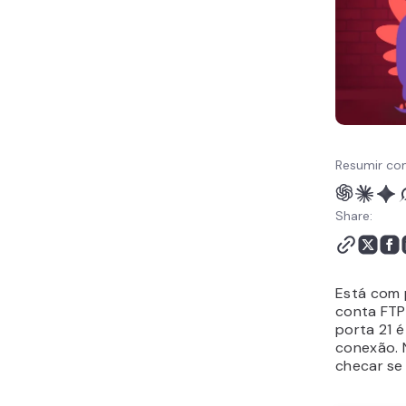
Resumir co
Share:
Está com 
conta FTP?
porta 21 é
conexão. 
checar se 