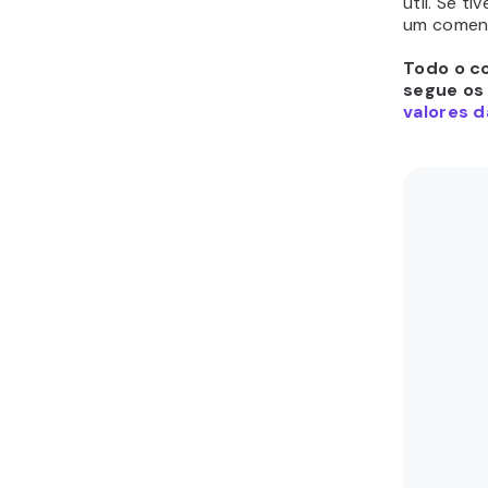
útil. Se t
um coment
Todo o co
segue os
valores d