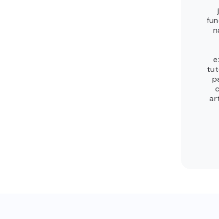
fun
n
e
tut
p
ar