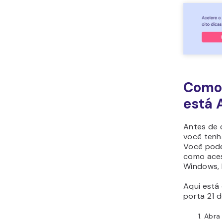
Como 
está 
Antes de 
você tenh
Você pode
como aces
Windows, 
Aqui está
porta 21 d
Abra 