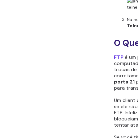
Na n
Teln
O Que
FTP
é um 
computad
trocas de
corretame
porta 21
para tran
Um client
se ele nã
FTP. Infel
bloqueiam
tentar ata
Se você t