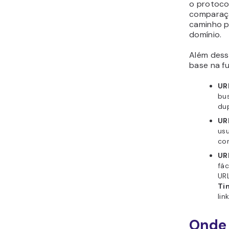
o protoco
comparaçã
caminho p
domínio.
Além dess
base na f
UR
bu
dup
UR
us
co
UR
fác
UR
Ti
link
Onde 