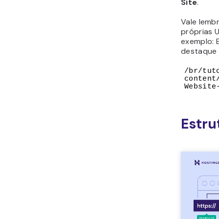
Site
.
Vale lemb
próprias U
exemplo: 
destaque 
/br/tut
content
Website
Estru