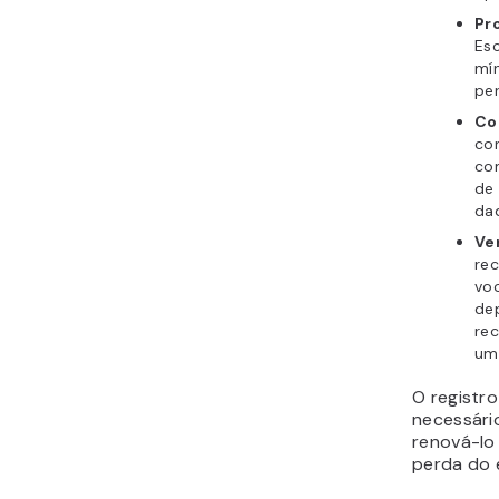
Pr
Esc
mín
pe
Co
co
co
de 
da
Ve
rec
voc
de
rec
um 
O registro
necessári
renová-lo
perda do 