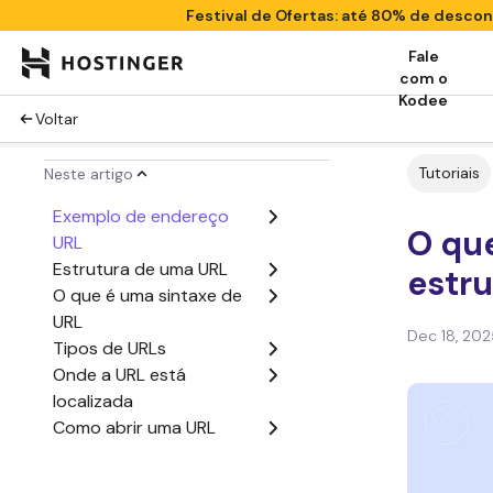
Festival de Ofertas: até 80% de desco
Fale
com o
Kodee
Voltar
Tutoriais
Neste artigo
Exemplo de endereço
O que
URL
Estrutura de uma URL
estr
O que é uma sintaxe de
URL
Dec 18, 202
Tipos de URLs
Onde a URL está
localizada
Como abrir uma URL
Como criar uma URL
Conclusão