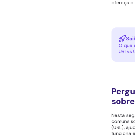
ofereça o 
Sai
O que 
URI vs 
Pergu
sobre
Nesta seç
comuns so
(URL), aj
funciona e