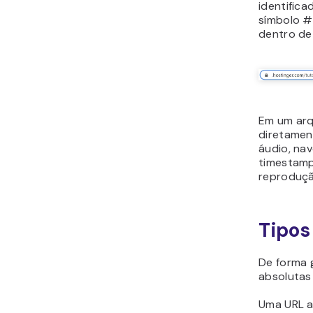
identific
símbolo #
dentro de
Em um arq
diretamen
áudio, na
timestamp
reprodução
Tipos
De forma g
absolutas 
Uma URL a