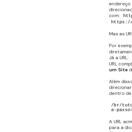
endereço 
direciona
com:
htt
https:/
Mas as UR
Por exemp
diretamen
Já a URL:
URL comp
um Site
d
Além disso
direcionar
dentro de
/br/tut
a-passo
A URL acim
para a di