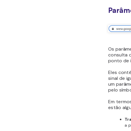
Parâm
Os parâme
consulta 
ponto de 
Eles cont
sinal de i
um parâme
pelo símbo
Em termos
estão alg
Tr
a 