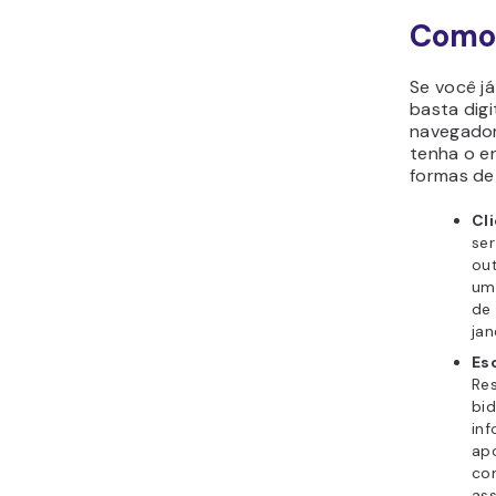
Como 
Se você j
basta dig
navegador
tenha o e
formas de
Cl
ser
out
um 
de 
jan
Es
Re
bid
in
ap
com
ass