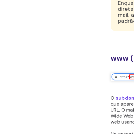
Enquan
diret
mail, 
padrã
www (
O
subdom
que apare
URL. O ma
Wide Web e
web usand
No entanto