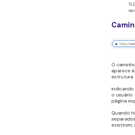
TLD
op
Caminh
O caminho
aparece à 
estrutura 
indicando
o usuário
página esp
Quando há
separados
existirem,