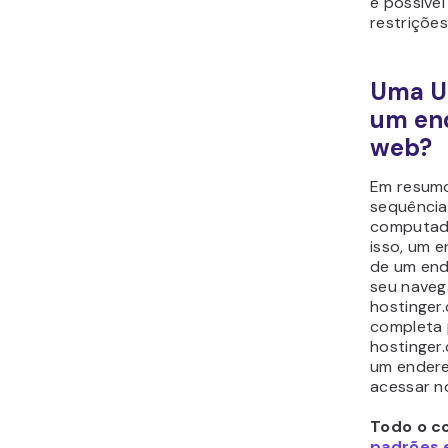
é possível
restrições
Uma U
um end
web?
Em resumo
sequência
computado
isso, um 
de um end
seu naveg
hostinger
completa p
hostinger
um endere
acessar n
Todo o c
padrões e