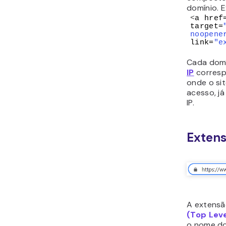
domínio. 
<
a href
target=
noopene
link=
"e
Cada domí
IP
corresp
onde o sit
acesso, j
IP.
Extens
A extens
(Top Lev
o nome do