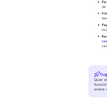
Pe
de 
Fi
fai
Pa
mui
Ra
ra
cam
Sug
Quer e
funcio
sobre