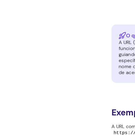
O q
A URL 
funcio
guiand
específ
nome d
de ace
Exemp
A URL com
https:/