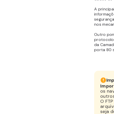
A principa
informaçõ
segurança
nos mecan
Outro pon
protocolo
da Camada
porta 80 s
Imp
Impor
os na
outros
O FTP
arquiv
seja d