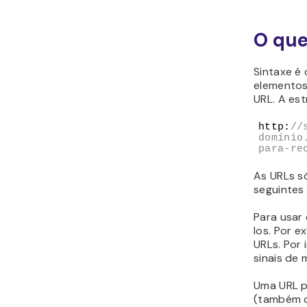
O que
Sintaxe é 
elementos
URL. A est
http:
//
domínio
para-re
As URLs s
seguintes 
Para usar 
los. Por 
URLs. Por 
sinais de 
Uma URL p
(também c