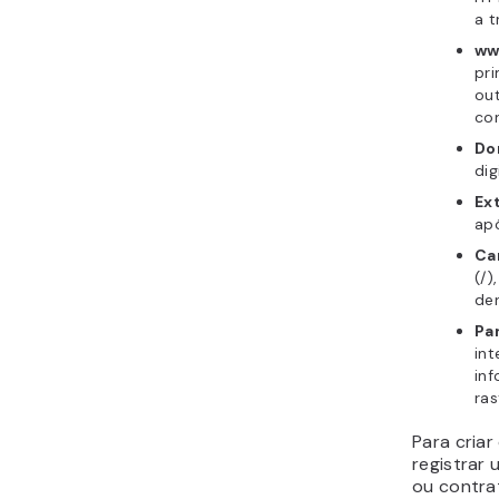
a 
ww
pri
out
con
Do
dig
Ex
ap
Ca
(/)
den
Pa
int
inf
ra
Para criar
registrar 
ou contra