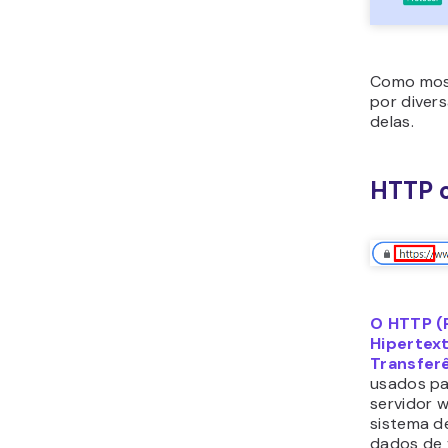
Como most
por diver
delas.
HTTP 
O HTTP (
Hipertex
Transfer
usados pa
servidor w
sistema d
dados de 