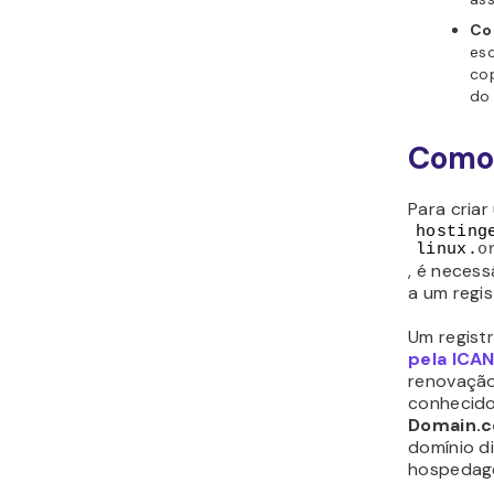
Co
esc
cop
do
Como 
Para cria
hosting
linux.
o
, é necess
a um regis
Um regist
pela ICA
renovação
conhecido
Domain.
domínio d
hospedag