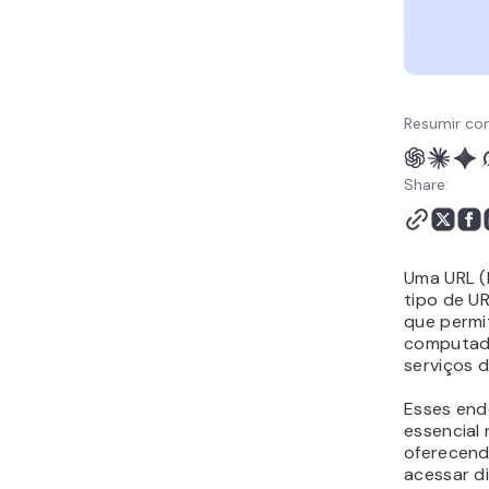
Perguntas frequentes
(FAQ) sobre o que é URL
Resumir co
Share:
Uma URL (
tipo de UR
que permi
computado
serviços 
Esses en
essencial
oferecend
acessar di