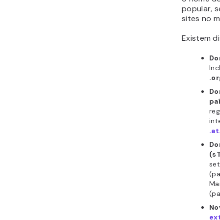
popular, 
sites no 
Existem di
Do
In
.or
Do
pa
re
int
.at
Do
(s
set
(pa
Ma
(pa
No
ex