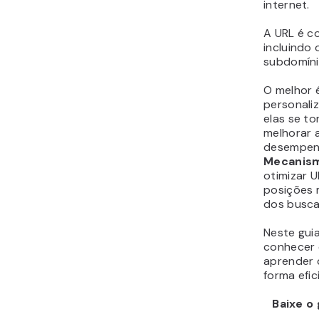
internet.
A URL é c
incluindo
subdomíni
O melhor 
personali
elas se t
melhorar a
desempe
Mecanism
otimizar U
posições 
dos busca
Neste guia
conhecer 
aprender 
forma efic
Baixe o 