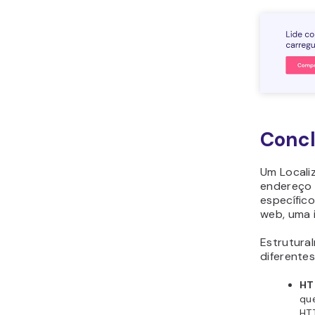
Conc
Um Locali
endereço 
específico
web, uma 
Estrutura
diferente
HT
qu
HTT