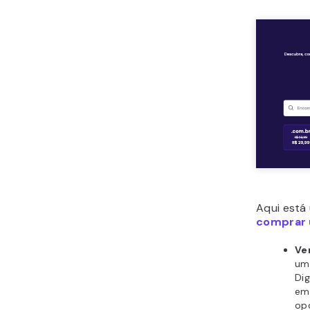
Aqui está
comprar 
Ve
um
Dig
e
opç