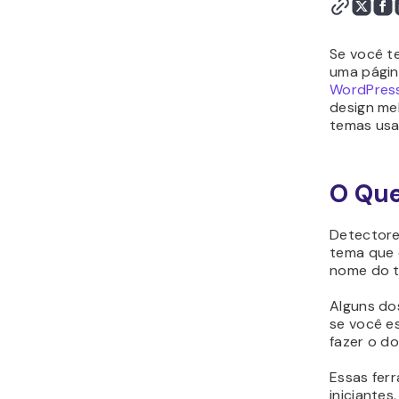
Se você t
uma págin
WordPres
design me
temas us
O Que
Detectore
tema que 
nome do t
Alguns do
se você es
fazer o d
Essas fer
iniciante