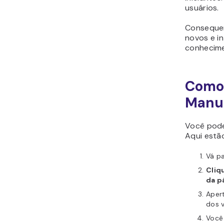
usuários.
Consequen
novos e i
conhecime
Como 
Manu
Você pode
Aqui estão
Vá p
Cliq
da p
Aper
dos 
Você