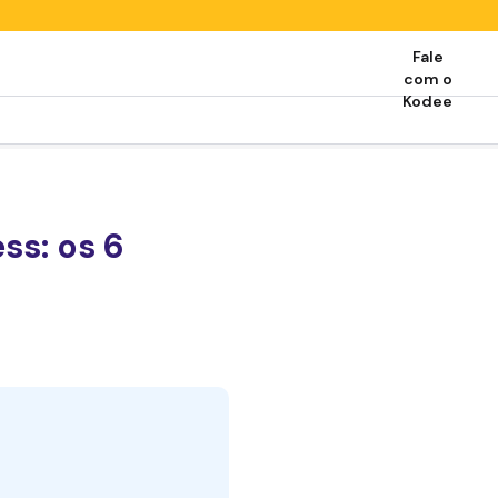
Fale
com o
Kodee
ss: os 6