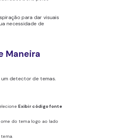
piração para dar visuais
sua necessidade de
e Maneira
 um detector de temas.
elecione
Exibir código fonte
 nome do tema logo ao lado
o tema.