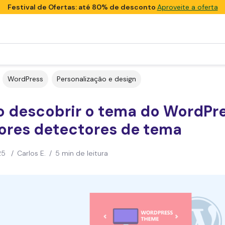
Festival de Ofertas: até 80% de desconto
Aproveite a oferta
WordPress
Personalização e design
 descobrir o tema do WordPre
ores detectores de tema
25
/
Carlos E.
/
5 min de leitura