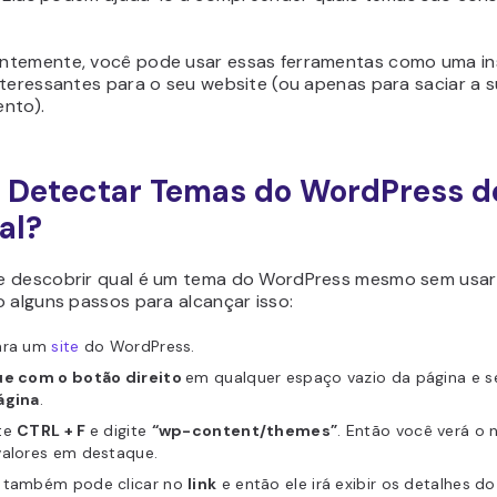
temente, você pode usar essas ferramentas como uma ins
nteressantes para o seu website (ou apenas para saciar a 
nto).
Detectar Temas do WordPress d
al?
 descobrir qual é um tema do WordPress mesmo sem usar
 alguns passos para alcançar isso:
ara um
site
do WordPress.
ue com o botão direito
em qualquer espaço vazio da página e s
ágina
.
te
CTRL + F
e digite
“wp-content/themes”
. Então você verá o
valores em destaque.
 também pode clicar no
link
e então ele irá exibir os detalhes d