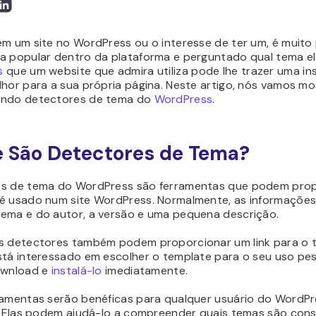
em um site no WordPress ou o interesse de ter um, é muito 
a popular dentro da plataforma e perguntado qual tema el
s
que um website que admira utiliza pode lhe trazer uma i
lhor para a sua própria página. Neste artigo, nós vamos m
ando detectores de tema do
WordPress
.
 São Detectores de Tema?
s de tema do WordPress são ferramentas que podem pro
é usado num site WordPress. Normalmente, as informações
ema e do autor, a versão e uma pequena descrição.
s detectores também podem proporcionar um link para o 
tá interessado em escolher o template para o seu uso pesso
ownload e
instalá-lo
imediatamente.
ramentas serão benéficas para qualquer usuário do WordPr
s. Elas podem ajudá-lo a compreender quais temas são con