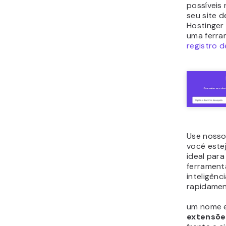
possíveis
seu site d
Hostinger 
uma ferra
registro d
Use noss
você este
ideal para
ferrament
inteligênc
rapidamen
um nome 
extensõe