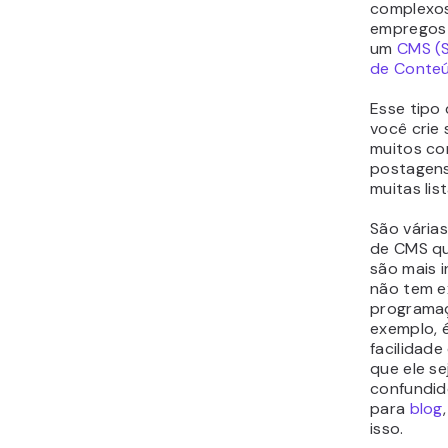
complexos
empregos 
um
CMS (
de Conte
Esse tipo
você crie
muitos con
postagens
muitas li
São vária
de CMS qu
são mais i
não tem e
programa
exemplo, 
facilidade
que ele s
confundid
para
blog
isso.