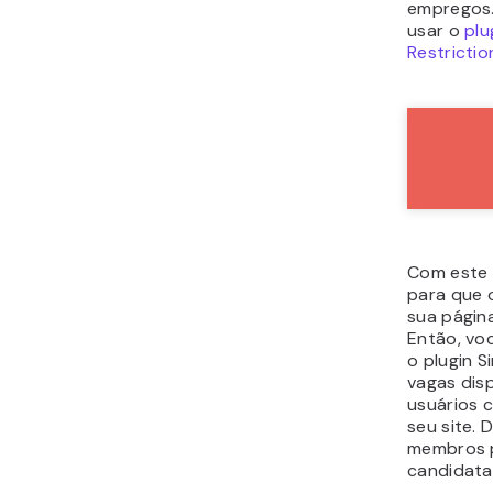
empregos.
usar o
plu
Restrictio
Com este 
para que 
sua págin
Então, vo
o plugin 
vagas dis
usuários 
seu site. 
membros p
candidatar