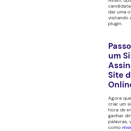
Assim, qu
candidata
dar uma o
visitando
plugin.
Passo
um Si
Assin
Site 
Onlin
Agora que
criar um s
hora de e
ganhar din
palavras, 
como
mon