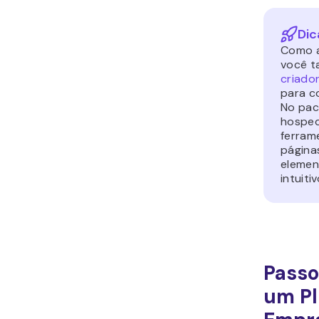
Dic
Como a
você t
criador
para co
No pac
hosped
ferram
página
elemen
intuitiv
Passo
um Pl