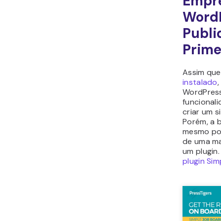
Empr
WordP
Publi
Prime
Assim qu
instalado
,
WordPress
funcional
criar um 
Porém, a 
mesmo pod
de uma ma
um plugin.
plugin Si