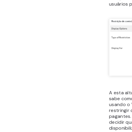
usuários p
A esta al
sabe como
usando o 
restringi
pagantes.
decidir qu
disponibil