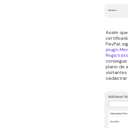
Assim que 
certifica
PayPal, si
plugin Me
Registrati
consegue 
plano de 
visitantes
cadastrar 