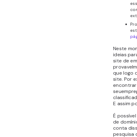
es
con
ex
Pr
est
pág
Neste mom
ideias par
site de e
provavelm
que logo 
site. Por 
encontrar
seuempreg
classific
E assim p
É possíve
de domíni
conta dis
pesquisa 