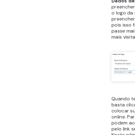
Dados de
preencher 
o logo da
preencher
pois isso 
passe mais
mais visit
Quando te
basta cli
colocar s
online. Par
podem ace
pelo link
s
Nesta pág