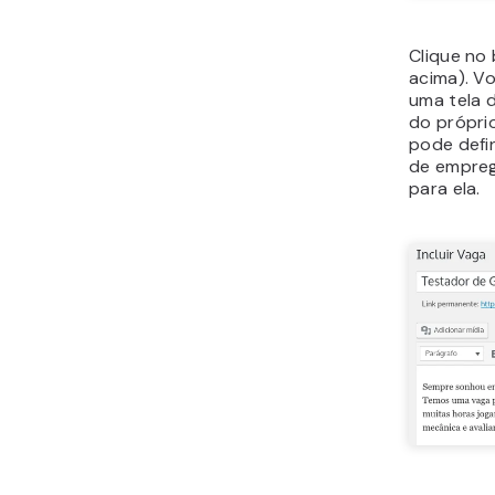
Clique no
acima). V
uma tela 
do própri
pode defin
de empreg
para ela.