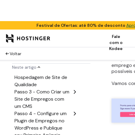
outras pa
Criar Um
monetizá-
oportunid
Neste gui
como cria
emprego o
do tutoria
sua primei
emprego 
possíveis
Vamos co