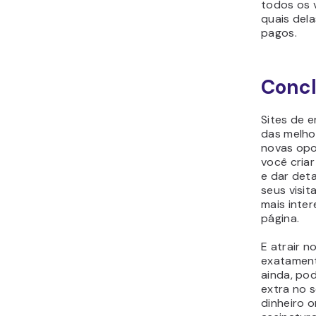
todos os v
quais del
pagos.
Conc
Sites de 
das melho
novas opo
você cria
e dar det
seus visit
mais inter
página.
E atrair 
exatament
ainda, po
extra no s
dinheiro 