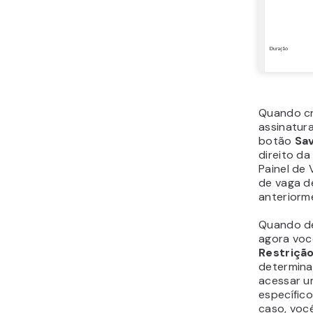
Quando cr
assinatur
botão
Sa
direito da
Painel de 
de vaga d
anteriorm
Quando de
agora voc
Restriçã
determina
acessar u
específic
caso, voc