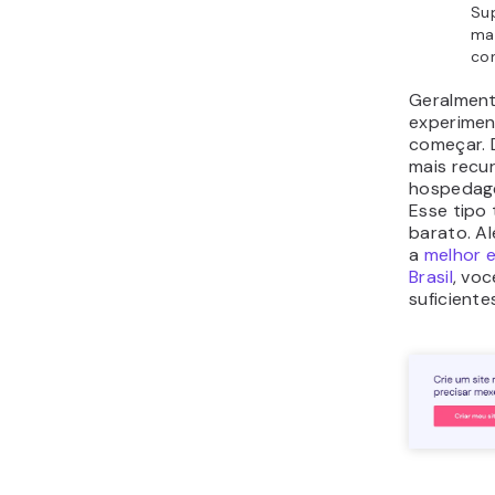
Su
ma
co
Geralmen
experime
começar. 
mais recur
hospedage
Esse tipo 
barato. Al
a
melhor 
Brasil
, vo
suficiente