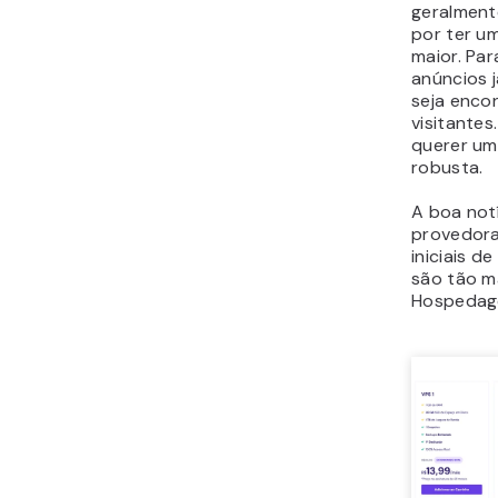
geralment
por ter u
maior. Par
anúncios j
seja enco
visitantes
querer u
robusta.
A boa not
provedora
iniciais de
são tão m
Hospedag