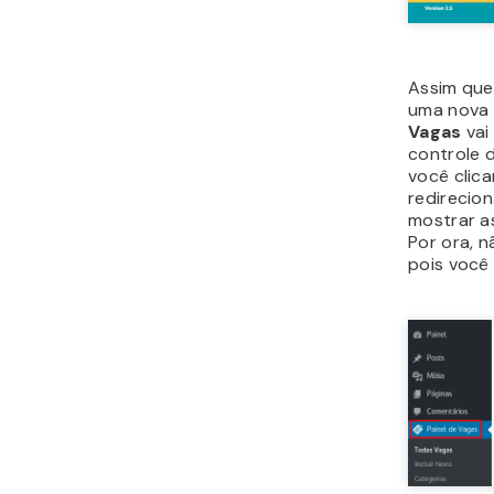
Assim qu
uma nova
Vagas
vai
controle 
você clica
redirecio
mostrar as
Por ora, n
pois você 