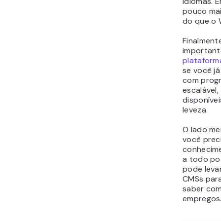
idiomas. E
pouco mai
do que o 
Finalment
important
plataform
se voc
ê
já
com progr
escalável
disponíve
leveza.
O lado me
você preci
conhecime
a todo po
pode leva
CMSs para 
saber com
emprego