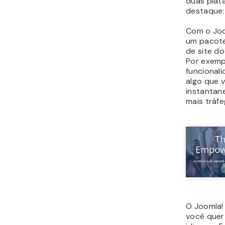
duas pla
destaque
Com o Joo
um pacote
de site d
Por exempl
funcional
algo que 
instantan
mais tráfe
O Joomla!
você quer 