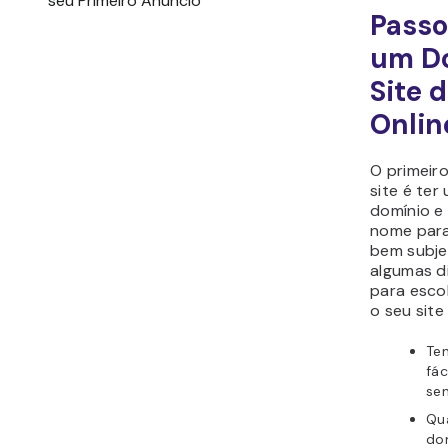
Passo
um Do
Site 
Onlin
O primeir
site é te
domínio e 
nome para
bem subje
algumas d
para esco
o seu sit
Te
fác
se
Qua
do