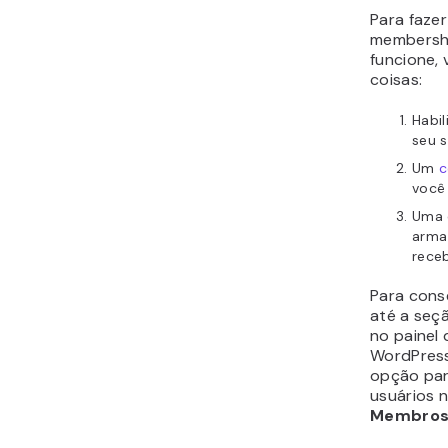
Para faze
membershi
funcione, 
coisas:
Habil
seu s
Um
c
você
Uma 
arma
rece
Para conse
até a seç
no painel 
WordPress
opção par
usuários n
Membro