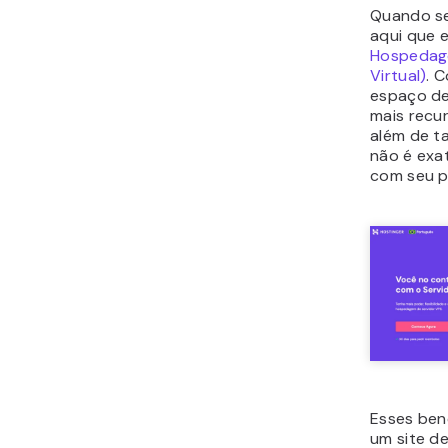
Quando se
aqui que e
Hospedage
Virtual)
. 
espaço de
mais recur
além de t
não é exa
com seu p
Esses ben
um site de