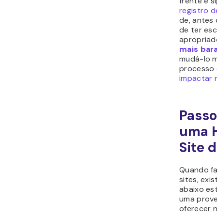
frente e 
registro d
de, antes
de ter es
apropriad
mais bar
mudá-lo m
processo
impactar 
Passo
uma 
Site 
Quando f
sites, exi
abaixo es
uma prov
oferecer n