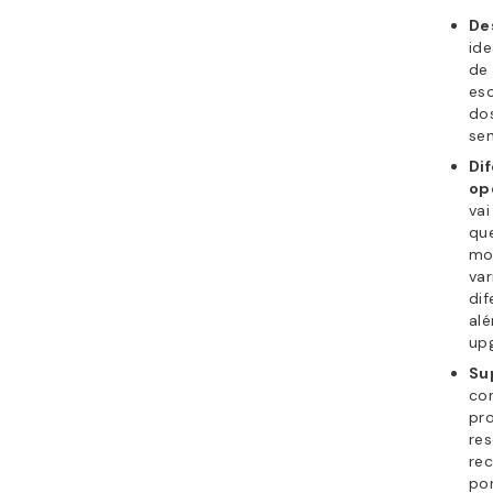
De
id
de
es
do
se
Di
op
vai
qu
mo
va
dif
al
upg
Su
co
pr
res
re
por