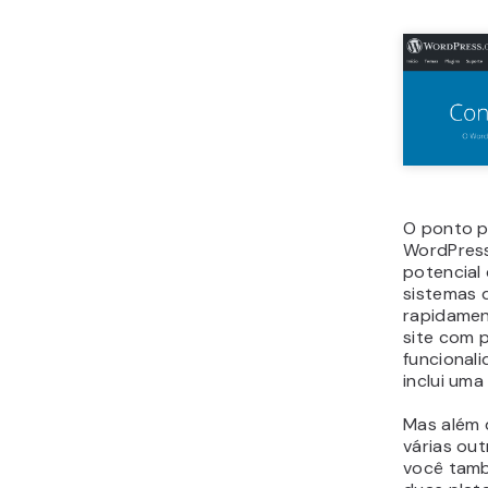
O ponto pr
WordPress
potencial
sistemas 
rapidamen
site com 
funcionali
inclui uma
Mas além 
várias ou
você tamb