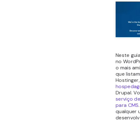
Neste guia
no WordPr
o mais am
que listam
Hostinger
hospedag
Drupal. V
serviço d
para CMS
qualquer 
desenvolve