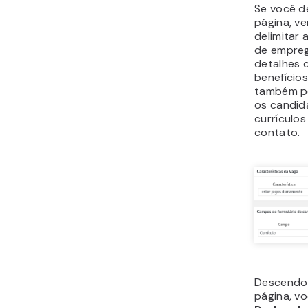
Se você d
página, ve
delimitar 
de empreg
detalhes 
benefícios
também po
os candid
currículo
contato.
Descendo 
página, v