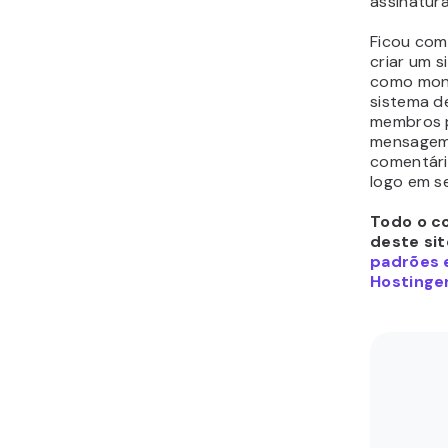
assinatura
Ficou com
criar um 
como mone
sistema d
membros 
mensagem 
comentári
logo em s
Todo o c
deste sit
padrões e
Hostinger