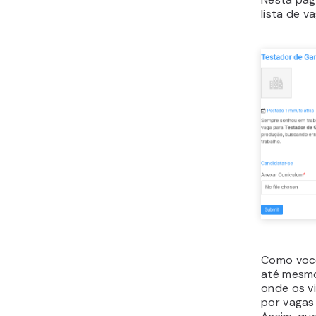
lista de v
Como você
até mesmo
onde os v
por vagas 