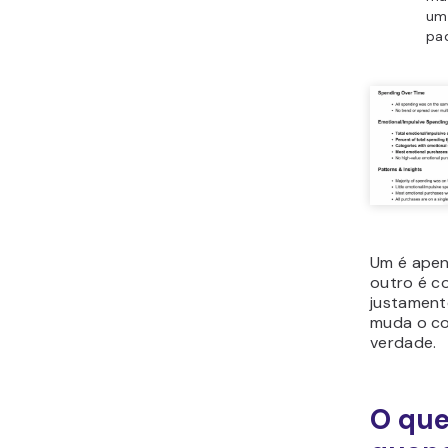
um
pad
Um é apen
outro é co
justament
muda o c
verdade.
O qu