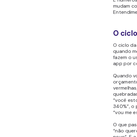
mudam co
Entendim
O cicl
O ciclo d
quando mé
fazem o u
app por c
Quando vo
orçamento
vermelhas
quebrada
“você est
340%”, o 
“vou me es
O que pas
“não quer
novo”. E a