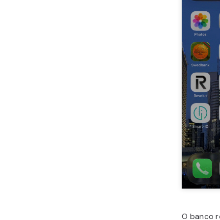
O banco re