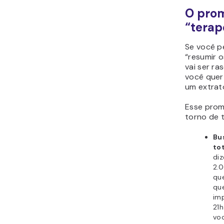
O pro
“terap
Se você p
“resumir o
vai ser ra
você quer
um extrat
Esse prom
torno de t
Bu
tot
diz
2.
qu
qu
im
21h
vo