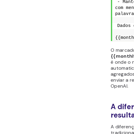
- Mant
com men
palavra
Dados 
{{month
O marcad
{{monthl
é onde o 
automati
agregados
enviar a r
OpenAI.
A dife
result
A diferen
tradicion