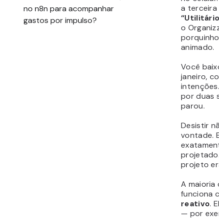
a terceira
“Utilitári
o Organiz
porquinh
animado.
Você baix
janeiro, 
intenções
por duas 
parou.
Desistir n
vontade. 
exatament
projetado
projeto er
A maioria
funciona
reativo
. 
— por exe