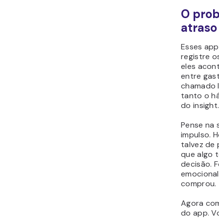
O pro
atraso
Esses app
registre 
eles acon
entre gast
chamado
tanto o h
do insight
Pense na 
impulso. 
talvez de
que algo 
decisão. 
emocional
comprou.
Agora com
do app. Vo