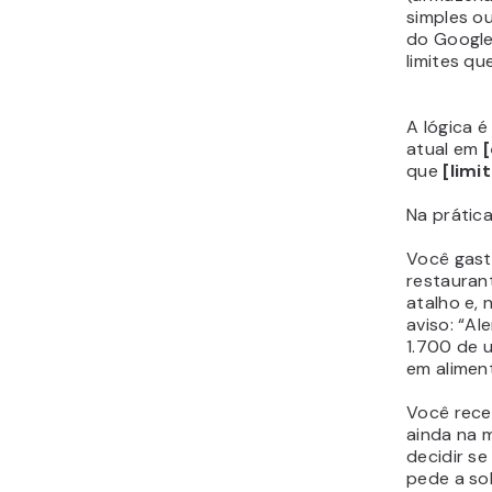
simples o
do Google
limites qu
A lógica é
atual em
que
[limi
Na prática
Você gas
restaurant
atalho e, 
aviso: “Al
1.700 de u
em alimen
Você rece
ainda na 
decidir se
pede a so