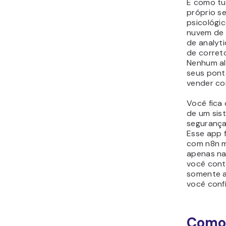
E como tu
próprio s
psicológi
nuvem de 
de analyti
de corret
Nenhum a
seus pont
vender co
Você fica
de um sis
segurança
Esse app 
com n8n 
apenas na
você cont
somente a
você conf
Como 