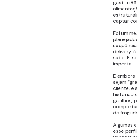
gastou R
alimentaç
estrutura
captar co
Foi um mê
planejado
sequência
delivery à
sabe. E, s
importa.
E embora 
sejam “gra
cliente, e
histórico 
gatilhos,
comporta
de fragili
Algumas 
esse perfi