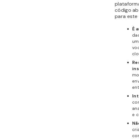
plataform
código abe
para este
É 
da
uma
vo
clo
Re
in
mo
env
en
In
co
ana
e 
Nã
cri
con