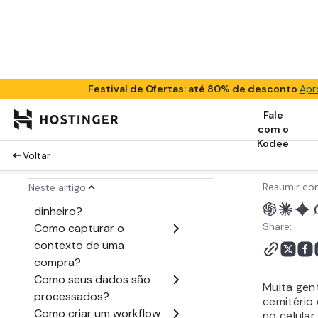
Jan 27, 202
O que muda quando
você finalmente tem
/
8 min de
controle sobre seus
dados?
Resumir co
Share:
Muita gen
cemitério
no celular