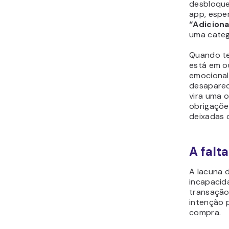
desbloquei
app, espe
“Adiciona
uma catego
Quando te
está em o
emocional
desaparec
vira uma o
obrigaçõ
deixadas 
A falt
A lacuna 
incapacid
transação
intenção 
compra.