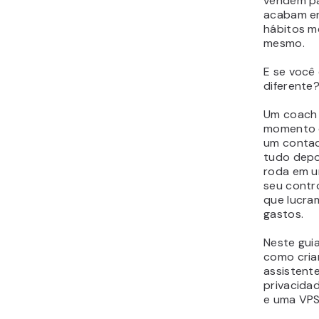
vendem pa
acabam e
hábitos m
mesmo.
E se você 
diferente
Um coach 
momento d
um contad
tudo depo
roda em u
seu contr
que lucra
gastos.
Neste gui
como cria
assistent
privacida
e uma VPS