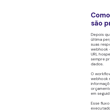
Como
são p
Depois qu
última per
suas resp
webhook 
URL hospe
sempre pr
dados.
O workflo
webhook 
informaçõ
orçamento
em seguid
Esse fluxo
executad