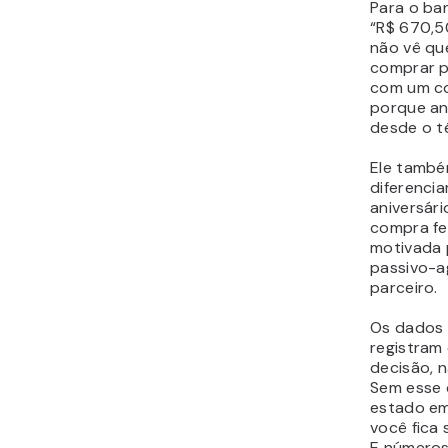
Para o ba
“R$ 670,50
não vê qu
comprar p
com um c
porque an
desde o t
Ele tamb
diferenci
aniversár
compra fe
motivada
passivo-a
parceiro.
Os dados 
registram
decisão, n
Sem esse c
estado em
você fica
E números