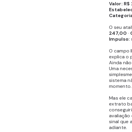
Valor: R$
Estabele
Categori
O seu atal
247,00
·
Impulso: 
O campo
explica o
Ainda não
Uma neces
simplesme
sistema n
momento.
Mas ele c
extrato b
conseguiri
avaliação 
sinal que a
adiante.