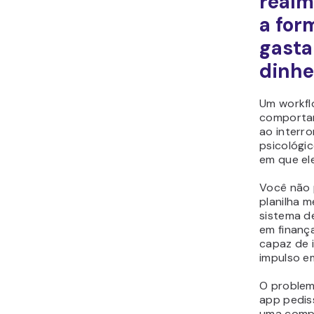
real
a for
gast
dinhe
Um workf
comporta
ao interr
psicológi
em que el
Você não 
planilha m
sistema 
em finanç
capaz de i
impulso e
O problem
app pedis
uma compr