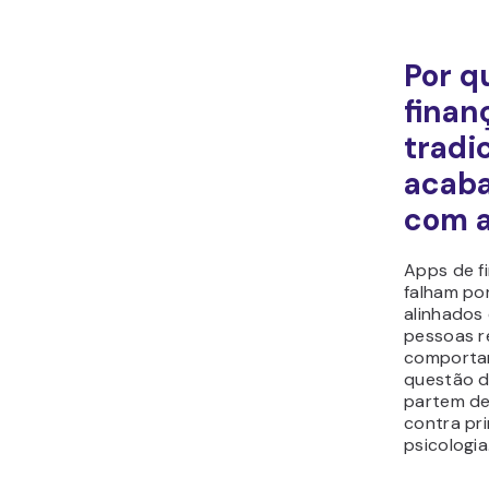
Por q
finan
tradi
acab
com a
Apps de fi
falham po
alinhados
pessoas r
comporta
questão de
partem de
contra pri
psicologia