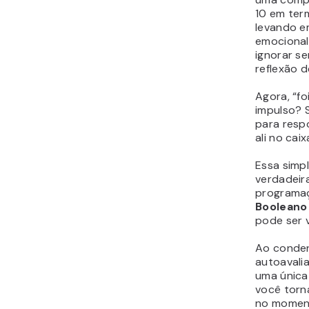
10 em ter
levando e
emocional
ignorar se
reflexão d
Agora, “f
impulso? S
para resp
ali no caix
Essa simpl
verdadeir
programaç
Booleano
pode ser v
Ao conde
autoavali
uma única 
você torna
no momen