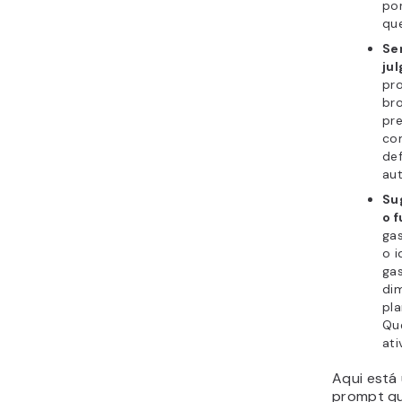
po
que
Se
ju
pro
br
pre
co
def
aut
Su
o f
gas
o i
ga
di
pla
Qu
at
Aqui está
prompt qu