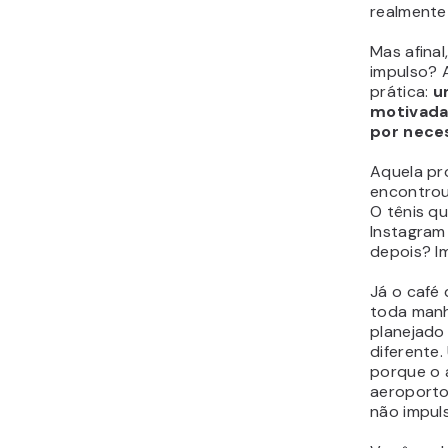
realmente
Mas afina
impulso? A
prática:
u
motivada
por nece
Aquela p
encontrou
O tênis qu
Instagram
depois? I
Já o café
toda manh
planejado 
diferente.
porque o 
aeroporto
não impuls