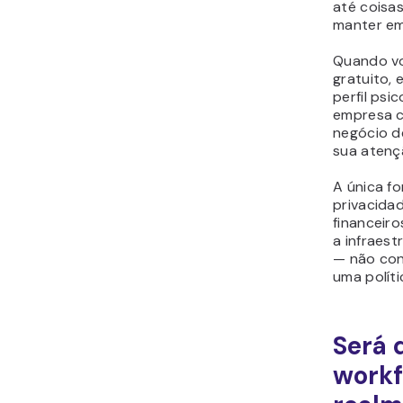
até coisa
manter em
Quando v
gratuito,
perfil psi
empresa c
negócio d
sua atenç
A única fo
privacida
financeiro
a infraest
— não con
uma políti
Será 
workf