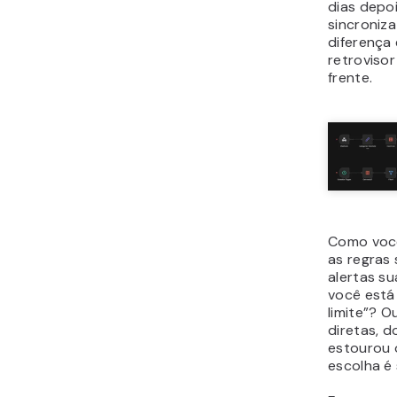
dias depo
sincroniza
diferença 
retrovisor
frente.
Como você
as regras 
alertas s
você está
limite”? O
diretas, d
estourou 
escolha é 