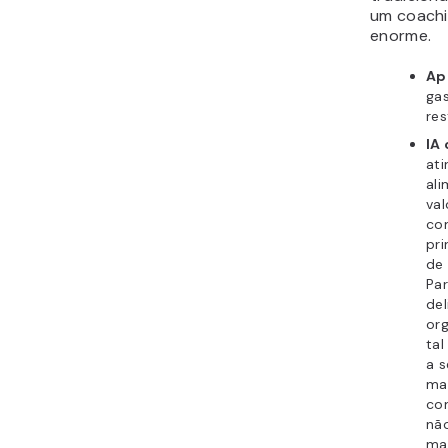
um coachi
enorme.
Ap
ga
res
IA
at
al
va
co
pr
de
Pa
del
org
tal
a 
ma
co
nã
ma