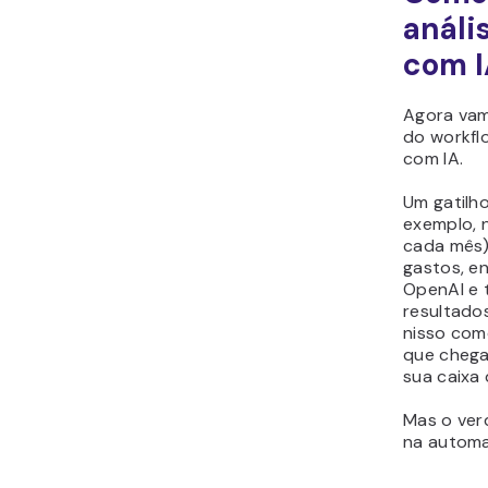
análi
com I
Agora vam
do workflo
com IA.
Um gatilh
exemplo, n
cada mês)
gastos, en
OpenAI e 
resultados
nisso com
que cheg
sua caixa 
Mas o ver
na automa