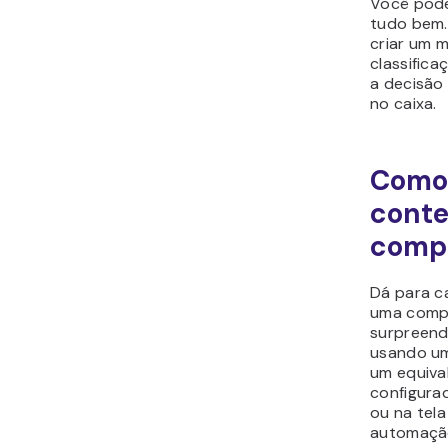
Você pode
tudo bem.
criar um 
classific
a decisão 
no caixa.
Como 
conte
comp
Dá para c
uma comp
surpreend
usando 
um equiva
configura
ou na tela 
automação