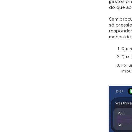
gastos pre
do que ab
Sem procu
só pressi
responder
menos de 
Quan
Qual
Foi 
impu