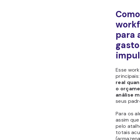
Como 
workf
para
gasto
impul
Esse work
principais
real qua
o orçam
análise 
seus padr
Para os al
assim que
pelo atalh
totais ac
(armazen