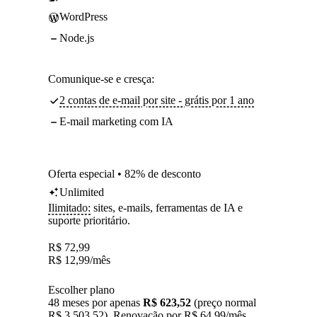
WordPress
Node.js
Comunique-se e cresça:
2 contas de e-mail por site - grátis por 1 ano
E-mail marketing com IA
Oferta especial • 82% de desconto
Unlimited
Ilimitado:
sites, e-mails, ferramentas de IA e
suporte prioritário.
R$
72,99
R$
12,99
/mês
Escolher plano
48 meses por apenas
R$ 623,52
(preço normal
R$ 3.503,52). Renovação por R$ 64,99/mês.