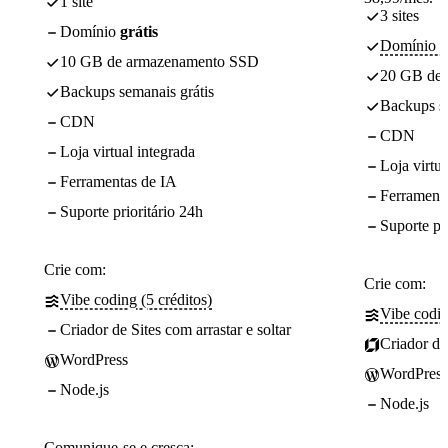
1 site
3 sites
Domínio
grátis
Domínio - 
10 GB de armazenamento SSD
20 GB de
Backups semanais grátis
Backups se
CDN
CDN
Loja virtual integrada
Loja virtua
Ferramentas de IA
Ferrament
Suporte prioritário 24h
Suporte pr
Crie com:
Crie com:
Vibe coding (5 créditos)
Vibe codin
Criador de Sites com arrastar e soltar
Criador de 
WordPress
WordPress
Node.js
Node.js
Comunique-se e cresça: