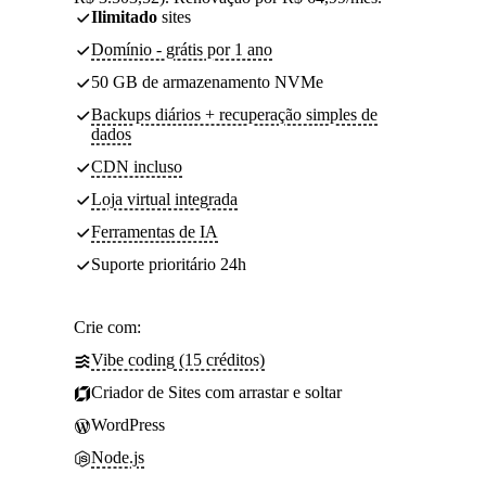
Ilimitado
sites
Domínio - grátis por 1 ano
50 GB de armazenamento NVMe
Backups diários + recuperação simples de
dados
CDN incluso
Loja virtual integrada
Ferramentas de IA
Suporte prioritário 24h
Crie com:
Vibe coding (15 créditos)
Criador de Sites com arrastar e soltar
WordPress
Node.js