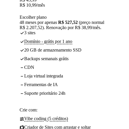
R$
10,99
/mês
Escolher plano
48 meses por apenas
R$ 527,52
(preço normal
R$ 2.207,52). Renovação por R$ 38,99/mês.
3 sites
Domínio - grátis por 1 ano
20 GB de armazenamento SSD
Backups semanais grátis
CDN
Loja virtual integrada
Ferramentas de IA
Suporte prioritário 24h
Crie com:
Vibe coding (5 créditos)
Criador de Sites com arrastar e soltar