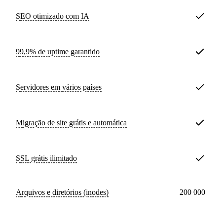
SEO otimizado com IA
99,9%
de uptime garantido
Servidores em
vários países
Migração de site
grátis e automática
SSL
grátis ilimitado
Arquivos e diretórios (inodes)
200 000