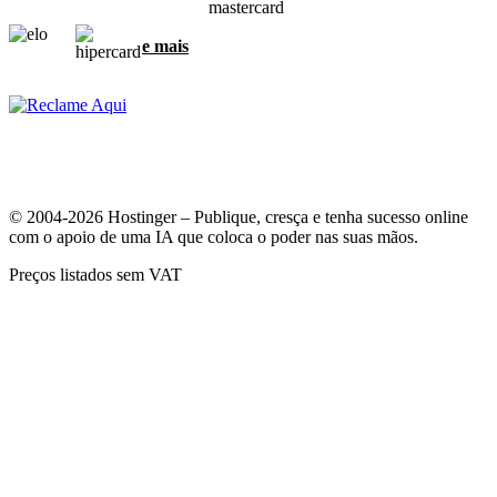
e mais
© 2004-2026 Hostinger – Publique, cresça e tenha sucesso online
com o apoio de uma IA que coloca o poder nas suas mãos.
Preços listados sem VAT
A sua privacidade é muito importante para nós
Nós usamos cookies para garantir a melhor experiência e para
coletar dados sobre como os visitantes interagem com o nosso site.
Ao clicar em "Aceitar", você concorda em usarmos todos os cookies
para anúncios, personalizações e análises, como descrito na nossa
Política de cookies
.