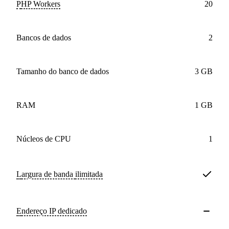
PHP Workers
20
bancos de dados
2
Tamanho do banco de dados
3 GB
RAM
1 GB
núcleos de CPU
1
Largura de banda
ilimitada
Endereço IP dedicado