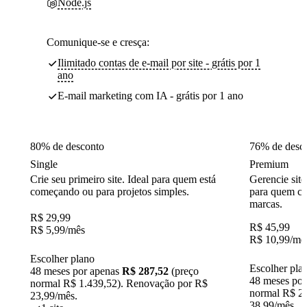
Node.js
Comunique-se e cresça:
Ilimitado contas de e-mail por site - grátis por 1
ano
E-mail marketing com IA - grátis por 1 ano
80% de desconto
76% de desc
Single
Premium
Crie seu primeiro site. Ideal para quem está
Gerencie site
começando ou para projetos simples.
para quem cr
marcas.
R$
29,99
R$
45,99
R$
5,99
/mês
R$
10,99
/mê
Escolher plano
Escolher pla
48 meses por apenas
R$ 287,52
(preço
48 meses po
normal R$ 1.439,52). Renovação por R$
normal R$ 2.
23,99/mês.
38,99/mês.