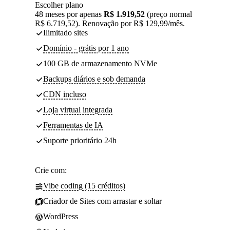
Escolher plano
48 meses por apenas
R$ 1.919,52
(preço normal
R$ 6.719,52). Renovação por R$ 129,99/mês.
Ilimitado sites
Domínio - grátis por 1 ano
100 GB de armazenamento NVMe
Backups diários e sob demanda
CDN incluso
Loja virtual integrada
Ferramentas de IA
Suporte prioritário 24h
Crie com:
Vibe coding (15 créditos)
Criador de Sites com arrastar e soltar
WordPress