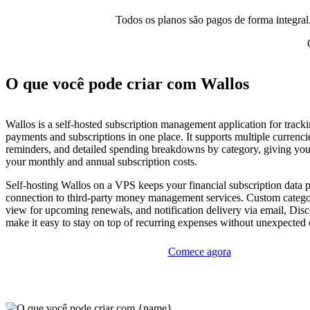
Todos os planos são pagos de forma integral.
O que você pode criar com Wallos
Wallos is a self-hosted subscription management application for tracki
payments and subscriptions in one place. It supports multiple currenci
reminders, and detailed spending breakdowns by category, giving you 
your monthly and annual subscription costs.
Self-hosting Wallos on a VPS keeps your financial subscription data p
connection to third-party money management services. Custom categor
view for upcoming renewals, and notification delivery via email, Dis
make it easy to stay on top of recurring expenses without unexpected 
Comece agora