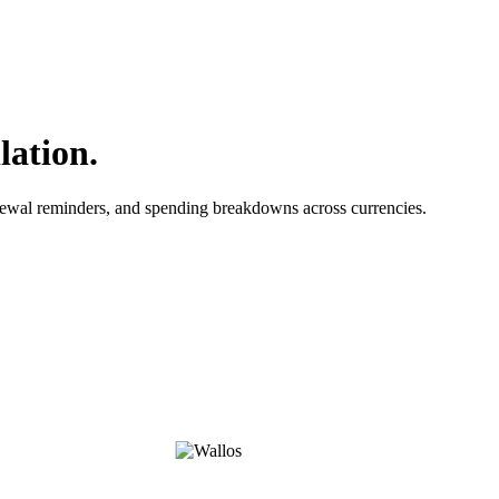
lation.
enewal reminders, and spending breakdowns across currencies.