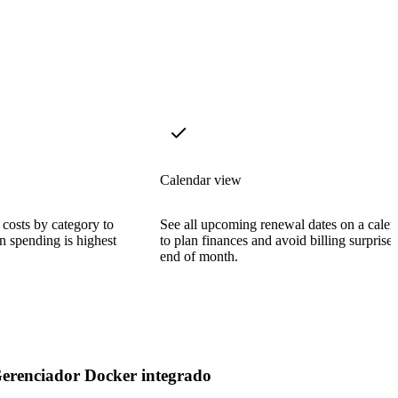
Calendar view
costs by category to
See all upcoming renewal dates on a calen
n spending is highest
to plan finances and avoid billing surprises
end of month.
erenciador Docker integrado