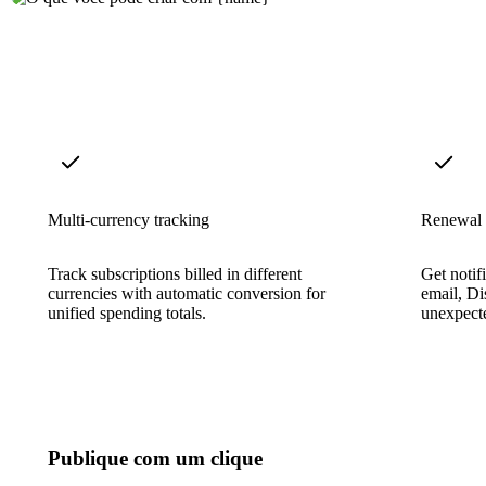
Multi-currency tracking
Renewal 
Track subscriptions billed in different
Get notif
currencies with automatic conversion for
email, Di
unified spending totals.
unexpect
Publique com um clique