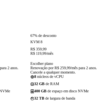
67% de desconto
KVM 8
R$
359,99
R$
119,99
/mês
Escolher plano
para 2 anos.
Renovação por R$ 259,99/mês para 2 anos.
Cancele a qualquer momento.
8
núcleos de vCPU
32 GB
de RAM
o NVMe
400 GB
de espaço em disco NVMe
32 TB
de largura de banda