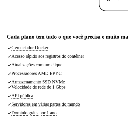
Cada plano tem
tudo o que você precisa
e muito ma
Gerenciador Docker
Acesso rápido aos registros do contêiner
Atualizações com um clique
Processadores AMD EPYC
Armazenamento SSD NVMe
Velocidade de rede de 1 Gbps
API pública
Servidores
em várias partes do mundo
Domínio grátis por 1 ano