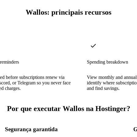
Wallos: principais recursos
reminders
Spending breakdown
ied before subscriptions renew via
View monthly and annual 
scord, or Telegram so you never face
identify where subscriptio
ed charges.
and find savings.
Por que executar Wallos na Hostinger?
Segurança garantida
G