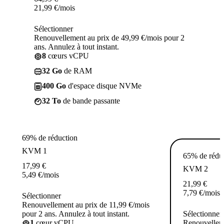
21,99
€
/mois
Sélectionner
Renouvellement au prix de 49,99 €/mois pour 2
ans. Annulez à tout instant.
8
cœurs vCPU
32 Go
de RAM
400 Go
d'espace disque NVMe
32 To
de bande passante
69% de réduction
KVM 1
65% de rédu
17,99
€
KVM 2
5,49
€
/mois
21,99
€
7,79
€
/mois
Sélectionner
Renouvellement au prix de 11,99 €/mois
pour 2 ans. Annulez à tout instant.
Sélectionner
1
cœur vCPU
Renouvelleme