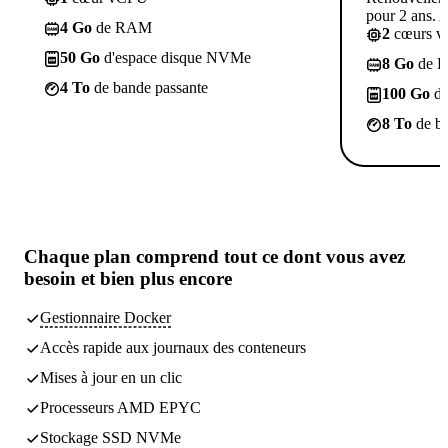
pour 2 ans. A
4 Go
de RAM
2
cœurs 
50 Go
d'espace disque NVMe
8 Go
de 
4 To
de bande passante
100 Go
d'
8 To
de ba
Chaque plan comprend
tout ce dont vous avez
besoin
et bien plus encore
Gestionnaire Docker
Accès rapide aux journaux des conteneurs
Mises à jour en un clic
Processeurs AMD EPYC
Stockage SSD NVMe