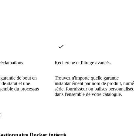
 réclamations
Recherche et filtrage avancés
 garantie de bout en
Trouvez n'importe quelle garantie
 de statut et une
instantanément par nom de produit, numér
ensemble du processus
série, fournisseur ou balises personnalisées
dans l'ensemble de votre catalogue.
r
estionnaire Docker intégré