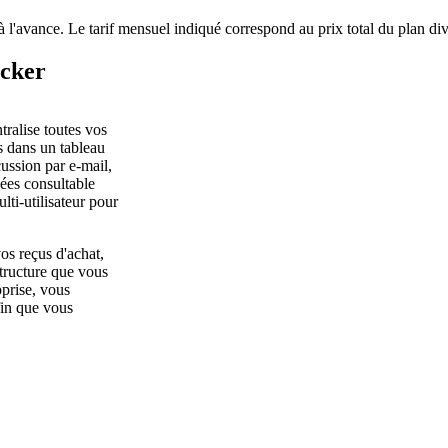
à l'avance. Le tarif mensuel indiqué correspond au prix total du plan di
acker
tralise toutes vos
s dans un tableau
ussion par e-mail,
nées consultable
lti-utilisateur pour
os reçus d'achat,
structure que vous
pprise, vous
fin que vous