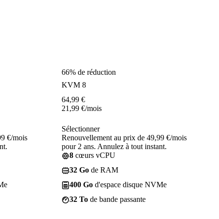
66% de réduction
KVM 8
64,99
€
21,99
€
/mois
Sélectionner
99 €/mois
Renouvellement au prix de 49,99 €/mois
nt.
pour 2 ans. Annulez à tout instant.
8
cœurs vCPU
32 Go
de RAM
Me
400 Go
d'espace disque NVMe
32 To
de bande passante