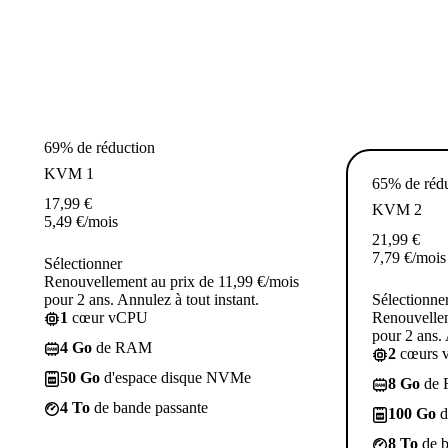
69% de réduction
KVM 1
65% de réd
17,99
€
KVM 2
5,49
€
/mois
21,99
€
7,79
€
/mois
Sélectionner
Renouvellement au prix de 11,99 €/mois
pour 2 ans. Annulez à tout instant.
Sélectionne
1
cœur vCPU
Renouvellem
pour 2 ans. 
4 Go
de RAM
2
cœurs 
50 Go
d'espace disque NVMe
8 Go
de
4 To
de bande passante
100 Go
d
8 To
de b