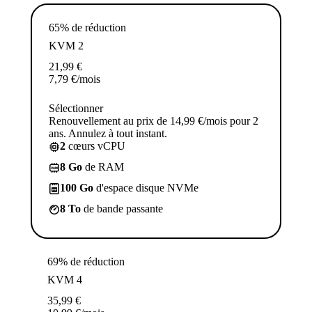
65% de réduction
KVM 2
21,99
€
7,79
€
/mois
Sélectionner
Renouvellement au prix de 14,99 €/mois pour 2
ans. Annulez à tout instant.
2
cœurs vCPU
8 Go
de RAM
100 Go
d'espace disque NVMe
8 To
de bande passante
69% de réduction
KVM 4
35,99
€