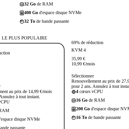
32 Go
de RAM
400 Go
d'espace disque NVMe
32 To
de bande passante
LE PLUS POPULAIRE
69% de réduction
KVM 4
uction
35,99
€
10,99
€
/mois
Sélectionner
Renouvellement au prix de 27,
r
pour 2 ans. Annulez à tout insta
ent au prix de 14,99 €/mois
4
cœurs vCPU
Annulez à tout instant.
16 Go
de RAM
vCPU
200 Go
d'espace disque NV
 RAM
16 To
de bande passante
'espace disque NVMe
ande passante