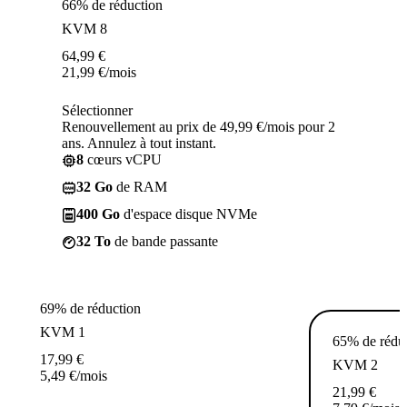
66% de réduction
KVM 8
64,99
€
21,99
€
/mois
Sélectionner
Renouvellement au prix de 49,99 €/mois pour 2
ans. Annulez à tout instant.
8
cœurs vCPU
32 Go
de RAM
400 Go
d'espace disque NVMe
32 To
de bande passante
69% de réduction
KVM 1
65% de rédu
17,99
€
KVM 2
5,49
€
/mois
21,99
€