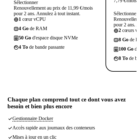
7,79
€
/mois
Sélectionner
Renouvellement au prix de 11,99 €/mois
pour 2 ans. Annulez à tout instant.
Sélectionner
1
cœur vCPU
Renouvelleme
pour 2 ans. A
4 Go
de RAM
2
cœurs 
50 Go
d'espace disque NVMe
8 Go
de 
4 To
de bande passante
100 Go
d'
8 To
de ba
Chaque plan comprend
tout ce dont vous avez
besoin
et bien plus encore
Gestionnaire Docker
Accès rapide aux journaux des conteneurs
Mises à jour en un clic