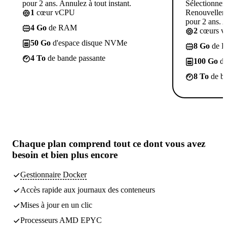
pour 2 ans. Annulez à tout instant.
Sélectionner
1
cœur vCPU
Renouvelleme
pour 2 ans. A
4 Go
de RAM
2
cœurs 
50 Go
d'espace disque NVMe
8 Go
de 
4 To
de bande passante
100 Go
d'
8 To
de ba
Chaque plan comprend
tout ce dont vous avez
besoin
et bien plus encore
Gestionnaire Docker
Accès rapide aux journaux des conteneurs
Mises à jour en un clic
Processeurs AMD EPYC