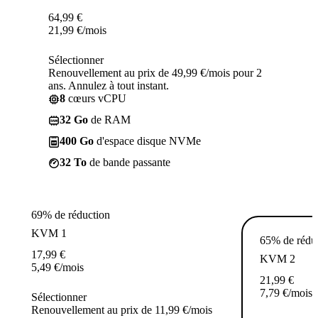
64,99
€
21,99
€
/mois
Sélectionner
Renouvellement au prix de 49,99 €/mois pour 2
ans. Annulez à tout instant.
8
cœurs vCPU
32 Go
de RAM
400 Go
d'espace disque NVMe
32 To
de bande passante
69% de réduction
KVM 1
65% de rédu
17,99
€
KVM 2
5,49
€
/mois
21,99
€
7,79
€
/mois
Sélectionner
Renouvellement au prix de 11,99 €/mois