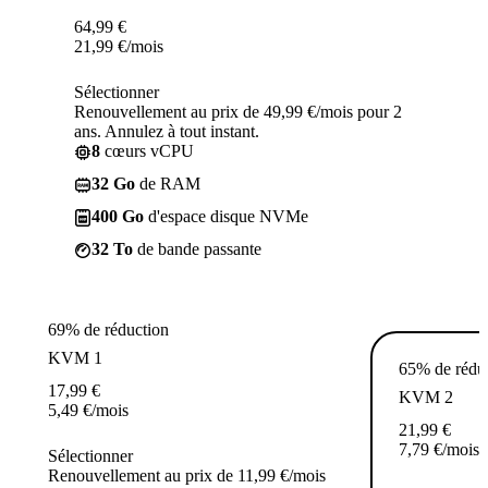
64,99
€
21,99
€
/mois
Sélectionner
Renouvellement au prix de 49,99 €/mois pour 2
ans. Annulez à tout instant.
8
cœurs vCPU
32 Go
de RAM
400 Go
d'espace disque NVMe
32 To
de bande passante
69% de réduction
KVM 1
65% de rédu
17,99
€
KVM 2
5,49
€
/mois
21,99
€
7,79
€
/mois
Sélectionner
Renouvellement au prix de 11,99 €/mois