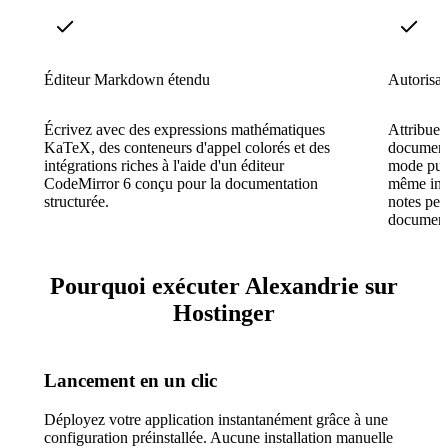
Éditeur Markdown étendu
Autorisat
Écrivez avec des expressions mathématiques
Attribuez
KaTeX, des conteneurs d'appel colorés et des
document
intégrations riches à l'aide d'un éditeur
mode publ
CodeMirror 6 conçu pour la documentation
même inst
structurée.
notes per
document
Pourquoi exécuter Alexandrie sur
Hostinger
Lancement en un clic
Déployez votre application instantanément grâce à une
configuration préinstallée. Aucune installation manuelle