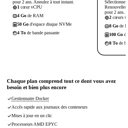
pour 2 ans. Annulez à tout instant.
Sélectionner
1
cœur vCPU
Renouvelleme
pour 2 ans. A
4 Go
de RAM
2
cœurs 
50 Go
d'espace disque NVMe
8 Go
de 
4 To
de bande passante
100 Go
d'
8 To
de ba
Chaque plan comprend
tout ce dont vous avez
besoin
et bien plus encore
Gestionnaire Docker
Accès rapide aux journaux des conteneurs
Mises à jour en un clic
Processeurs AMD EPYC