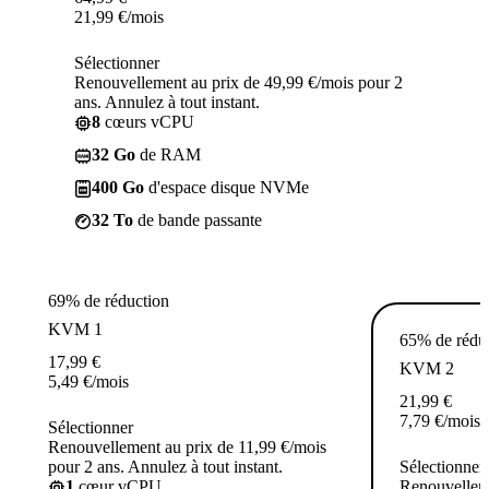
21,99
€
/mois
Sélectionner
Renouvellement au prix de 49,99 €/mois pour 2
ans. Annulez à tout instant.
8
cœurs vCPU
32 Go
de RAM
400 Go
d'espace disque NVMe
32 To
de bande passante
69% de réduction
KVM 1
65% de rédu
17,99
€
KVM 2
5,49
€
/mois
21,99
€
7,79
€
/mois
Sélectionner
Renouvellement au prix de 11,99 €/mois
pour 2 ans. Annulez à tout instant.
Sélectionner
1
cœur vCPU
Renouvelleme