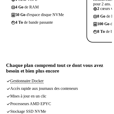
pour 2 ans. A
4 Go
de RAM
2
cœurs 
50 Go
d'espace disque NVMe
8 Go
de 
4 To
de bande passante
100 Go
d'
8 To
de ba
Chaque plan comprend
tout ce dont vous avez
besoin
et bien plus encore
Gestionnaire Docker
Accès rapide aux journaux des conteneurs
Mises à jour en un clic
Processeurs AMD EPYC
Stockage SSD NVMe