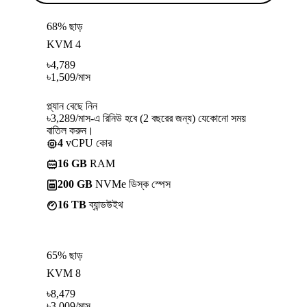
68% ছাড়
KVM 4
৳
4,789
৳
1,509
/মাস
প্ল্যান বেছে নিন
৳3,289/মাস-এ রিনিউ হবে (2 বছরের জন্য) যেকোনো সময়
বাতিল করুন।
4
vCPU কোর
16 GB
RAM
200 GB
NVMe ডিস্ক স্পেস
16 TB
ব্যান্ডউইথ
65% ছাড়
KVM 8
৳
8,479
৳
3,009
/মাস