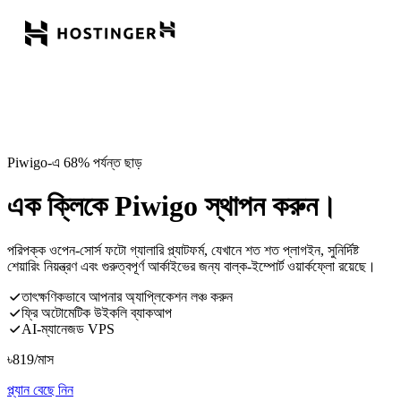
Piwigo-এ 68% পর্যন্ত ছাড়
এক ক্লিকে Piwigo স্থাপন করুন।
পরিপক্ক ওপেন-সোর্স ফটো গ্যালারি প্ল্যাটফর্ম, যেখানে শত শত প্লাগইন, সুনির্দিষ্ট
শেয়ারিং নিয়ন্ত্রণ এবং গুরুত্বপূর্ণ আর্কাইভের জন্য বাল্ক-ইম্পোর্ট ওয়ার্কফ্লো রয়েছে।
তাৎক্ষণিকভাবে আপনার অ্যাপ্লিকেশন লঞ্চ করুন
ফ্রি অটোমেটিক উইকলি ব্যাকআপ
AI-ম্যানেজড VPS
৳
819
/মাস
প্ল্যান বেছে নিন