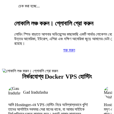
চেক করা হচ্ছে...
লোকালি লঞ্চ করুন। গ্লোবালি গ্রো করুন
লোডিং স্পিড বাড়াতে আপনার অডিয়েন্সের কাছাকাছি একটি সার্ভার লোকেশন বেছ
উত্তর আমেরিকা, ইউরোপ, এশিয়া এবং দক্ষিণ আমেরিকা জুড়ে আমাদের ডেটা সেন্
রয়েছে।
শুরু করুন
নির্ভরযোগ্য Docker VPS হোস্টিং
Gad Iradufasha
আমি Hostinger-এর VPS হোস্টিং নিয়ে অবিশ্বাস্যভাবে খুশি!
Hosting
তাদের আপটাইম সবসময় সেরা মানের থাকে, যা আমার সাইটকে
মসৃণ এব
নির্ঝঞ্ঝাটভাবে চলতে সাহায্য করে। যখনই আমার সাহায্যের
পারে।