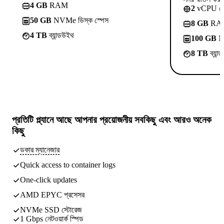
4 GB
RAM
2
vCPU ক
50 GB
NVMe ডিস্ক স্পেস
8 GB
RA
4 TB
ব্যান্ডউইথ
100 GB
NV
8 TB
ব্যান
প্রতিটি প্ল্যানে আছে
আপনার প্রয়োজনীয় সবকিছু
এবং আরও অনেক
কিছু
ডকার ম্যানেজার
Quick access to container logs
One-click updates
AMD EPYC প্রসেসর
NVMe SSD স্টোরেজ
1 Gbps নেটওয়ার্ক স্পিড