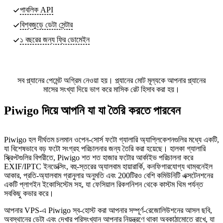
পাবলিক API
বিশ্বজুড়ে ডেটা সেন্টার
১ বছরের জন্য ফ্রি ডোমেইন
সব প্ল্যানের পেমেন্ট অগ্রিম নেওয়া হয়। প্ল্যানের মোট মূল্যকে আপনার প্ল্যানের
মাসের সংখ্যা দিয়ে ভাগ করে মাসিক রেট হিসাব করা হয়।
Piwigo দিয়ে আপনি যা যা তৈরি করতে পারবেন
Piwigo হল দীর্ঘতম চলমান ওপেন-সোর্স ফটো গ্যালারি অ্যাপ্লিকেশনগুলির মধ্যে একটি,
যা বিশেষভাবে বড় ফটো সংগ্রহ পরিচালনার জন্য তৈরি করা হয়েছে। হালকা গ্যালারি
স্ক্রিপ্টগুলির বিপরীতে, Piwigo শত শত হাজার ফটোর আর্কাইভ পরিচালনা করে
EXIF/IPTC ইনডেক্সিং, বহু-স্তরের অ্যালবাম হায়ারার্কি, কনফিগারযোগ্য থাম্বনেইল
আকার, প্রতি-অ্যালবাম গ্রানুলার অনুমতি এবং 200টিরও বেশি কমিউনিটি এক্সটেনশনের
একটি প্লাগইন ইকোসিস্টেম সহ, যা ফেসিয়াল রিকগনিশন থেকে কাস্টম থিম পর্যন্ত
সবকিছু কভার করে।
আপনার VPS-এ Piwigo স্ব-হোস্ট করা আপনার সম্পূর্ণ-রেজোলিউশনের আসল ছবি,
অবস্থানের ডেটা এবং দেখার পরিসংখ্যান আপনার নিয়ন্ত্রণে থাকা অবকাঠামোতে রাখে, যা