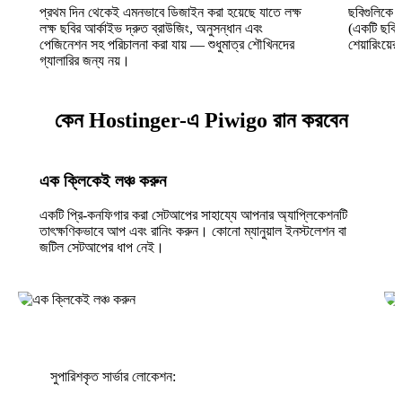
প্রথম দিন থেকেই এমনভাবে ডিজাইন করা হয়েছে যাতে লক্ষ
ছবিগুলিকে ন
লক্ষ ছবির আর্কাইভ দ্রুত ব্রাউজিং, অনুসন্ধান এবং
(একটি ছবি অ
পেজিনেশন সহ পরিচালনা করা যায় — শুধুমাত্র শৌখিনদের
শেয়ারিংয়ে
গ্যালারির জন্য নয়।
কেন Hostinger-এ Piwigo রান করবেন
এক ক্লিকেই লঞ্চ করুন
একটি প্রি-কনফিগার করা সেটআপের সাহায্যে আপনার অ্যাপ্লিকেশনটি
তাৎক্ষণিকভাবে আপ এবং রানিং করুন। কোনো ম্যানুয়াল ইনস্টলেশন বা
জটিল সেটআপের ধাপ নেই।
সুপারিশকৃত সার্ভার লোকেশন: