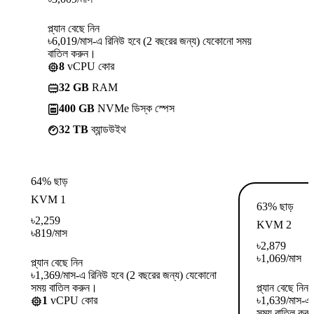
প্ল্যান বেছে নিন
৳6,019/মাস-এ রিনিউ হবে (2 বছরের জন্য) যেকোনো সময়
বাতিল করুন।
8
vCPU কোর
32 GB
RAM
400 GB
NVMe ডিস্ক স্পেস
32 TB
ব্যান্ডউইথ
64% ছাড়
KVM 1
63% ছাড়
৳
2,259
KVM 2
৳
819
/মাস
৳
2,879
৳
1,069
/মাস
প্ল্যান বেছে নিন
৳1,369/মাস-এ রিনিউ হবে (2 বছরের জন্য) যেকোনো
সময় বাতিল করুন।
প্ল্যান বেছে নিন
1
vCPU কোর
৳1,639/মাস-এ 
সময় বাতিল কর