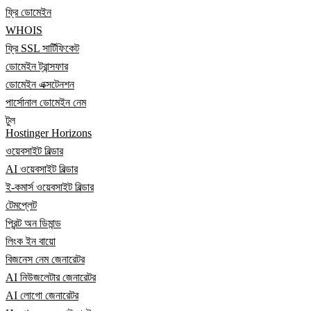
ফ্রি ডোমেইন
WHOIS
ফ্রি SSL সার্টিফিকেট
ডোমেইন ট্রান্সফার
ডোমেইন এক্সটেনশন
পার্সোনাল ডোমেইন নেম
টুল
Hostinger Horizons
ওয়েবসাইট বিল্ডার
AI ওয়েবসাইট বিল্ডার
ই-কমার্স ওয়েবসাইট বিল্ডার
টেমপ্লেট
প্রিন্ট অন ডিমান্ড
লিংক ইন বায়ো
বিজনেস নেম জেনারেটর
AI নিউজলেটার জেনারেটর
AI লোগো জেনারেটর