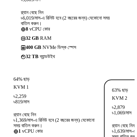
প্ল্যান বেছে নিন
৳6,019/মাস-এ রিনিউ হবে (2 বছরের জন্য) যেকোনো সময়
বাতিল করুন।
8
vCPU কোর
32 GB
RAM
400 GB
NVMe ডিস্ক স্পেস
32 TB
ব্যান্ডউইথ
64% ছাড়
KVM 1
63% ছাড়
৳
2,259
KVM 2
৳
819
/মাস
৳
2,879
৳
1,069
/মাস
প্ল্যান বেছে নিন
৳1,369/মাস-এ রিনিউ হবে (2 বছরের জন্য) যেকোনো
সময় বাতিল করুন।
প্ল্যান বেছে নিন
1
vCPU কোর
৳1,639/মাস-এ 
সময় বাতিল কর