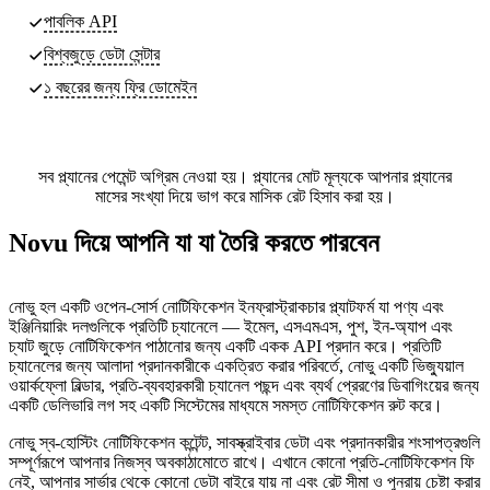
পাবলিক API
বিশ্বজুড়ে ডেটা সেন্টার
১ বছরের জন্য ফ্রি ডোমেইন
সব প্ল্যানের পেমেন্ট অগ্রিম নেওয়া হয়। প্ল্যানের মোট মূল্যকে আপনার প্ল্যানের
মাসের সংখ্যা দিয়ে ভাগ করে মাসিক রেট হিসাব করা হয়।
Novu দিয়ে আপনি যা যা তৈরি করতে পারবেন
নোভু হল একটি ওপেন-সোর্স নোটিফিকেশন ইনফ্রাস্ট্রাকচার প্ল্যাটফর্ম যা পণ্য এবং
ইঞ্জিনিয়ারিং দলগুলিকে প্রতিটি চ্যানেলে — ইমেল, এসএমএস, পুশ, ইন-অ্যাপ এবং
চ্যাট জুড়ে নোটিফিকেশন পাঠানোর জন্য একটি একক API প্রদান করে। প্রতিটি
চ্যানেলের জন্য আলাদা প্রদানকারীকে একত্রিত করার পরিবর্তে, নোভু একটি ভিজ্যুয়াল
ওয়ার্কফ্লো বিল্ডার, প্রতি-ব্যবহারকারী চ্যানেল পছন্দ এবং ব্যর্থ প্রেরণের ডিবাগিংয়ের জন্য
একটি ডেলিভারি লগ সহ একটি সিস্টেমের মাধ্যমে সমস্ত নোটিফিকেশন রুট করে।
নোভু স্ব-হোস্টিং নোটিফিকেশন কন্টেন্ট, সাবস্ক্রাইবার ডেটা এবং প্রদানকারীর শংসাপত্রগুলি
সম্পূর্ণরূপে আপনার নিজস্ব অবকাঠামোতে রাখে। এখানে কোনো প্রতি-নোটিফিকেশন ফি
নেই, আপনার সার্ভার থেকে কোনো ডেটা বাইরে যায় না এবং রেট সীমা ও পুনরায় চেষ্টা করার