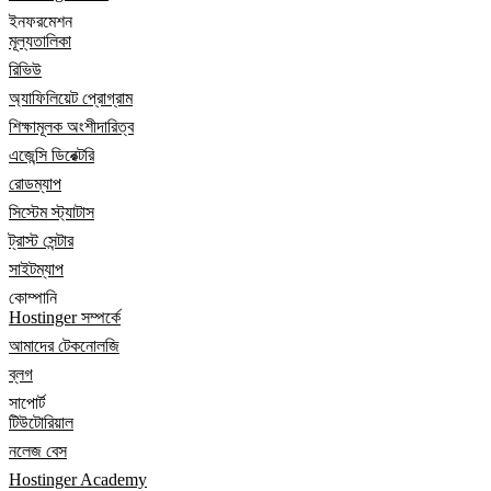
ইনফরমেশন
মূল্যতালিকা
রিভিউ
অ্যাফিলিয়েট প্রোগ্রাম
শিক্ষামূলক অংশীদারিত্ব
এজেন্সি ডিরেক্টরি
রোডম্যাপ
সিস্টেম স্ট্যাটাস
ট্রাস্ট সেন্টার
সাইটম্যাপ
কোম্পানি
Hostinger সম্পর্কে
আমাদের টেকনোলজি
ব্লগ
সাপোর্ট
টিউটোরিয়াল
নলেজ বেস
Hostinger Academy