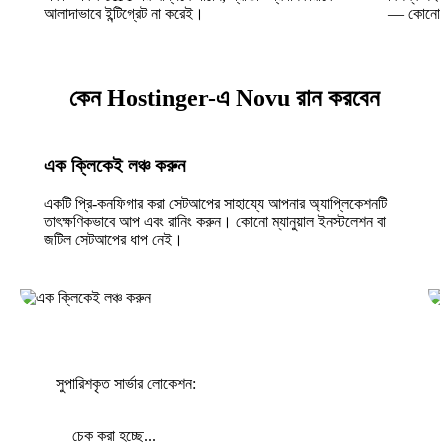
আলাদাভাবে ইন্টিগ্রেট না করেই।
— কোনো ক
কেন Hostinger-এ Novu রান করবেন
এক ক্লিকেই লঞ্চ করুন
একটি প্রি-কনফিগার করা সেটআপের সাহায্যে আপনার অ্যাপ্লিকেশনটি
তাৎক্ষণিকভাবে আপ এবং রানিং করুন। কোনো ম্যানুয়াল ইনস্টলেশন বা
জটিল সেটআপের ধাপ নেই।
সুপারিশকৃত সার্ভার লোকেশন:
চেক করা হচ্ছে...