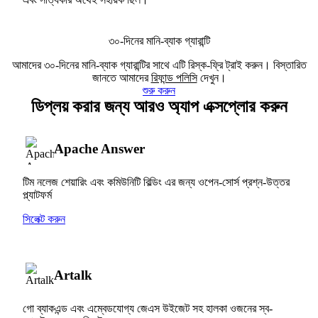
৩০-দিনের মানি-ব্যাক গ্যারান্টি
আমাদের ৩০-দিনের মানি-ব্যাক গ্যারান্টির সাথে এটি রিস্ক-ফ্রি ট্রাই করুন। বিস্তারিত
জানতে আমাদের
রিফান্ড পলিসি
দেখুন।
শুরু করুন
ডিপ্লয় করার জন্য আরও অ্যাপ এক্সপ্লোর করুন
Apache Answer
টিম নলেজ শেয়ারিং এবং কমিউনিটি বিল্ডিং এর জন্য ওপেন-সোর্স প্রশ্ন-উত্তর
প্ল্যাটফর্ম
সিলেক্ট করুন
Artalk
গো ব্যাকএন্ড এবং এম্বেডযোগ্য জেএস উইজেট সহ হালকা ওজনের স্ব-