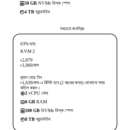
50 GB
NVMe ডিস্ক স্পেস
4 TB
ব্যান্ডউইথ
সবচেয়ে জনপ্রিয়
63% ছাড়
KVM 2
৳
2,879
৳
1,069
/মাস
প্ল্যান বেছে নিন
৳1,639/মাস-এ রিনিউ হবে (2 বছরের জন্য) যেকোনো সময়
বাতিল করুন।
2
vCPU কোর
8 GB
RAM
100 GB
NVMe ডিস্ক স্পেস
8 TB
ব্যান্ডউইথ