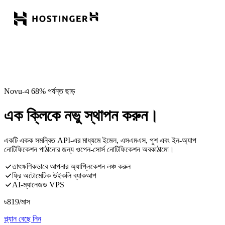
Novu-এ 68% পর্যন্ত ছাড়
এক ক্লিকে নভু স্থাপন করুন।
একটি একক সমন্বিত API-এর মাধ্যমে ইমেল, এসএমএস, পুশ এবং ইন-অ্যাপ
নোটিফিকেশন পাঠানোর জন্য ওপেন-সোর্স নোটিফিকেশন অবকাঠামো।
তাৎক্ষণিকভাবে আপনার অ্যাপ্লিকেশন লঞ্চ করুন
ফ্রি অটোমেটিক উইকলি ব্যাকআপ
AI-ম্যানেজড VPS
৳
819
/মাস
প্ল্যান বেছে নিন