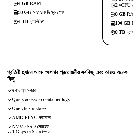
4 GB
RAM
2
vCPU ক
50 GB
NVMe ডিস্ক স্পেস
8 GB
RA
4 TB
ব্যান্ডউইথ
100 GB
NV
8 TB
ব্যান
প্রতিটি প্ল্যানে আছে
আপনার প্রয়োজনীয় সবকিছু
এবং আরও অনেক
কিছু
ডকার ম্যানেজার
Quick access to container logs
One-click updates
AMD EPYC প্রসেসর
NVMe SSD স্টোরেজ
1 Gbps নেটওয়ার্ক স্পিড