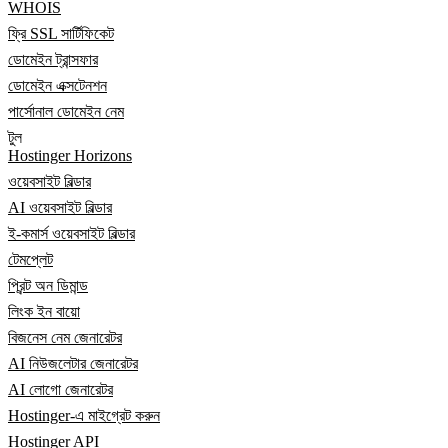
WHOIS
ফ্রি SSL সার্টিফিকেট
ডোমেইন ট্রান্সফার
ডোমেইন এক্সটেনশন
পার্সোনাল ডোমেইন নেম
টুল
Hostinger Horizons
ওয়েবসাইট বিল্ডার
AI ওয়েবসাইট বিল্ডার
ই-কমার্স ওয়েবসাইট বিল্ডার
টেমপ্লেট
প্রিন্ট অন ডিমান্ড
লিংক ইন বায়ো
বিজনেস নেম জেনারেটর
AI নিউজলেটার জেনারেটর
AI লোগো জেনারেটর
Hostinger-এ মাইগ্রেট করুন
Hostinger API