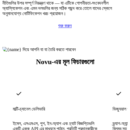
নীতিগুলির উপর সম্পূর্ণ নিয়ন্ত্রণ থাকে — যা এটিকে গোপনীয়তা-সংবেদনশীল
অ্যাপ্লিকেশন এবং এমন দলগুলির জন্য সঠিক পছন্দ করে তোলে যাদের স্কেলে
অনুমানযোগ্য নোটিফিকেশন খরচ প্রয়োজন।
শুরু করুন
Novu-এর মূল ফিচারগুলো
মাল্টি-চ্যানেল ডেলিভারি
ভিজ্যুয়াল ওয
ইমেল, এসএমএস, পুশ, ইন-অ্যাপ এবং চ্যাট বিজ্ঞপ্তিগুলি
ড্র্যাগ-অ্যা
একটি একক API এর মাধ্যমে পাঠান, প্রতিটি প্রদানকারীকে
বিলম্ব সহ 