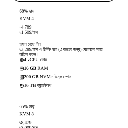
68% ছাড়
KVM 4
৳
4,789
৳
1,509
/মাস
প্ল্যান বেছে নিন
৳3,289/মাস-এ রিনিউ হবে (2 বছরের জন্য) যেকোনো সময়
বাতিল করুন।
4
vCPU কোর
16 GB
RAM
200 GB
NVMe ডিস্ক স্পেস
16 TB
ব্যান্ডউইথ
65% ছাড়
KVM 8
৳
8,479
৳
3,009
/মাস