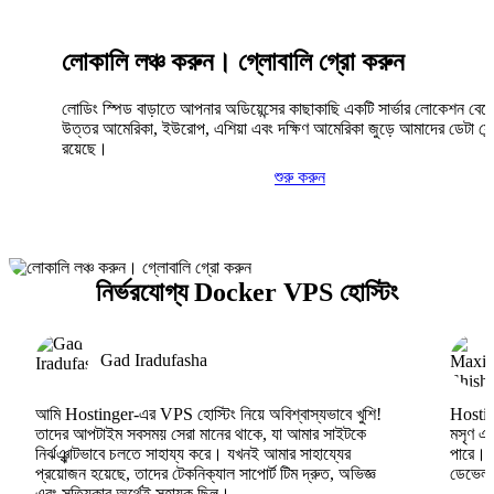
লোকালি লঞ্চ করুন। গ্লোবালি গ্রো করুন
লোডিং স্পিড বাড়াতে আপনার অডিয়েন্সের কাছাকাছি একটি সার্ভার লোকেশন বেছ
উত্তর আমেরিকা, ইউরোপ, এশিয়া এবং দক্ষিণ আমেরিকা জুড়ে আমাদের ডেটা সেন্
রয়েছে।
শুরু করুন
নির্ভরযোগ্য Docker VPS হোস্টিং
Gad Iradufasha
আমি Hostinger-এর VPS হোস্টিং নিয়ে অবিশ্বাস্যভাবে খুশি!
Hosting
তাদের আপটাইম সবসময় সেরা মানের থাকে, যা আমার সাইটকে
মসৃণ এব
নির্ঝঞ্ঝাটভাবে চলতে সাহায্য করে। যখনই আমার সাহায্যের
পারে।
প্রয়োজন হয়েছে, তাদের টেকনিক্যাল সাপোর্ট টিম দ্রুত, অভিজ্ঞ
ডেভেলপা
এবং সত্যিকার অর্থেই সহায়ক ছিল।