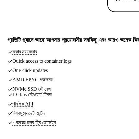
প্রতিটি প্ল্যানে আছে
আপনার প্রয়োজনীয় সবকিছু
এবং আরও অনেক কিছ
ডকার ম্যানেজার
Quick access to container logs
One-click updates
AMD EPYC প্রসেসর
NVMe SSD স্টোরেজ
1 Gbps নেটওয়ার্ক স্পিড
পাবলিক API
বিশ্বজুড়ে ডেটা সেন্টার
১ বছরের জন্য ফ্রি ডোমেইন