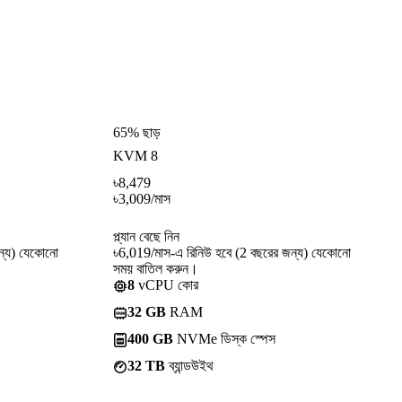
65% ছাড়
KVM 8
৳
8,479
৳
3,009
/মাস
প্ল্যান বেছে নিন
ন্য) যেকোনো
৳6,019/মাস-এ রিনিউ হবে (2 বছরের জন্য) যেকোনো
সময় বাতিল করুন।
8
vCPU কোর
32 GB
RAM
400 GB
NVMe ডিস্ক স্পেস
32 TB
ব্যান্ডউইথ