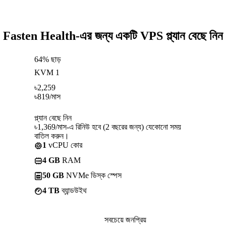
Fasten Health-এর জন্য একটি VPS প্ল্যান বেছে নিন
64% ছাড়
KVM 1
৳
2,259
৳
819
/মাস
প্ল্যান বেছে নিন
৳1,369/মাস-এ রিনিউ হবে (2 বছরের জন্য) যেকোনো সময়
বাতিল করুন।
1
vCPU কোর
4 GB
RAM
50 GB
NVMe ডিস্ক স্পেস
4 TB
ব্যান্ডউইথ
সবচেয়ে জনপ্রিয়