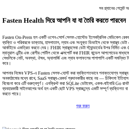
সব প্ল্যানের পেমেন্
Fasten Health দিয়ে আপনি যা যা তৈরি করতে পারবেন
Fasten On-Prem হল একটি ওপেন-সোর্স সেলফ-হোস্টেড ইলেকট্রনিক মেডিকেল রেকর্
ব্যক্তি ও পরিবারকে ডাক্তার, হাসপাতাল, ল্যাব এবং সংযুক্ত ডিভাইস থেকে স্বাস্থ্য ডে
আর্কাইভে একত্রিত করতে দেয়। FHIR স্বাস্থ্যসেবা ডেটা স্ট্যান্ডার্ডের উপর নির্মিত এব
ম্যানুয়াল এন্ট্রি এবং রোগীর পোর্টাল থেকে এক্সপোর্ট করা FHIR বান্ডেল আপলোডের মাধ্যম
সেগুলিকে নোট, অবস্থা, ঔষধ, অ্যালার্জি এবং ল্যাব ফলাফলের পাশাপাশি একটি সমন্বিত টা
করে।
আপনার নিজের VPS-এ Fasten সেলফ-হোস্ট করা ব্যক্তিগতভাবে শনাক্তযোগ্য স্বাস্থ্য ডে
অবকাঠামোর মধ্যে রাখে, SaaS স্বাস্থ্য-রেকর্ড প্রদানকারীর কাছে নয় — চিকিৎসা ইতিহ
বিবেচনা করে এটি গুরুত্বপূর্ণ। এনক্রিপ্ট করা SQLite ডেটাবেস, একক-বাইনারি Go রানট
ব্যবহারকারী সাইনআপের অর্থ হল একটি ছোট VPS স্বাচ্ছন্দ্যে একটি সম্পূর্ণ ব্যক্তিগত বা 
করতে পারে।
শুরু করুন