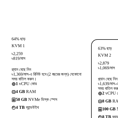
64% ছাড়
KVM 1
63% ছাড়
৳
2,259
KVM 2
৳
819
/মাস
৳
2,879
৳
1,069
/মাস
প্ল্যান বেছে নিন
৳1,369/মাস-এ রিনিউ হবে (2 বছরের জন্য) যেকোনো
সময় বাতিল করুন।
প্ল্যান বেছে নিন
1
vCPU কোর
৳1,639/মাস-এ
সময় বাতিল কর
4 GB
RAM
2
vCPU 
50 GB
NVMe ডিস্ক স্পেস
8 GB
R
4 TB
ব্যান্ডউইথ
100 GB
N
8 TB
ব্যা