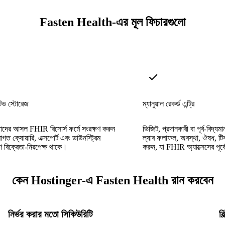
Fasten Health-এর মূল ফিচারগুলো
ভ স্টোরেজ
ম্যানুয়াল রেকর্ড এন্ট্রি
 তাদের আসল FHIR রিসোর্স ফর্মে সংরক্ষণ করুন
ভিজিট, প্রদানকারী বা পূর্ব-বিদ্যম
গত ক্যোয়ারি, এক্সপোর্ট এবং ডাউনস্ট্রিম
ল্যাব ফলাফল, অবস্থা, ঔষধ, ট
রণ বিক্রেতা-নিরপেক্ষ থাকে।
করুন, যা FHIR অ্যাক্সেসের পূর্
কেন Hostinger-এ Fasten Health রান করবেন
নির্ভর করার মতো সিকিউরিটি
ব