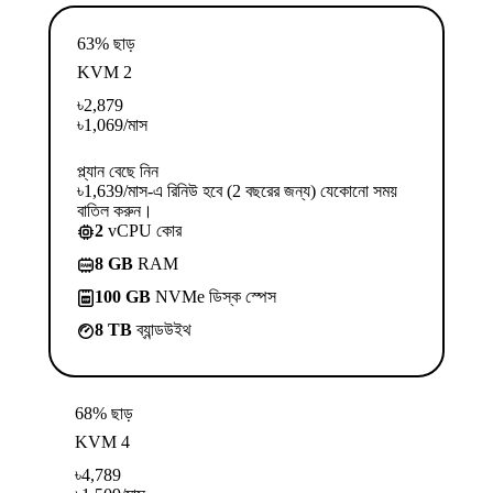
63% ছাড়
KVM 2
৳
2,879
৳
1,069
/মাস
প্ল্যান বেছে নিন
৳1,639/মাস-এ রিনিউ হবে (2 বছরের জন্য) যেকোনো সময়
বাতিল করুন।
2
vCPU কোর
8 GB
RAM
100 GB
NVMe ডিস্ক স্পেস
8 TB
ব্যান্ডউইথ
68% ছাড়
KVM 4
৳
4,789