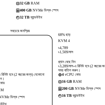
32 GB
RAM
400 GB
NVMe ডিস্ক স্পেস
32 TB
ব্যান্ডউইথ
সবচেয়ে জনপ্রিয়
68% ছাড়
KVM 4
৳
4,789
৳
1,509
/মাস
প্ল্যান বেছে নিন
৳3,289/মাস-এ রিনিউ হবে (2 বছরের জ
সময় বাতিল করুন।
 রিনিউ হবে (2 বছরের জন্য) যেকোনো
4
vCPU কোর
ুন।
16 GB
RAM
কোর
200 GB
NVMe ডিস্ক স্পেস
AM
16 TB
ব্যান্ডউইথ
VMe ডিস্ক স্পেস
ন্ডউইথ