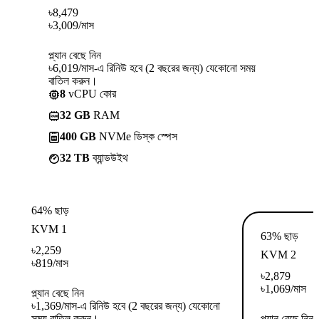
৳
8,479
৳
3,009
/মাস
প্ল্যান বেছে নিন
৳6,019/মাস-এ রিনিউ হবে (2 বছরের জন্য) যেকোনো সময়
বাতিল করুন।
8
vCPU কোর
32 GB
RAM
400 GB
NVMe ডিস্ক স্পেস
32 TB
ব্যান্ডউইথ
64% ছাড়
KVM 1
63% ছাড়
৳
2,259
KVM 2
৳
819
/মাস
৳
2,879
৳
1,069
/মাস
প্ল্যান বেছে নিন
৳1,369/মাস-এ রিনিউ হবে (2 বছরের জন্য) যেকোনো
সময় বাতিল করুন।
প্ল্যান বেছে নিন