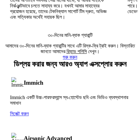
তাদের আপটাইম সবসময় সেরা মানের থাকে, যা আমার সাইটকে
মসৃণ এব
নির্ঝঞ্ঝাটভাবে চলতে সাহায্য করে। যখনই আমার সাহায্যের
পারে।
প্রয়োজন হয়েছে, তাদের টেকনিক্যাল সাপোর্ট টিম দ্রুত, অভিজ্ঞ
ডেভেলপা
এবং সত্যিকার অর্থেই সহায়ক ছিল।
৩০-দিনের মানি-ব্যাক গ্যারান্টি
আমাদের ৩০-দিনের মানি-ব্যাক গ্যারান্টির সাথে এটি রিস্ক-ফ্রি ট্রাই করুন। বিস্তারিত
জানতে আমাদের
রিফান্ড পলিসি
দেখুন।
শুরু করুন
ডিপ্লয় করার জন্য আরও অ্যাপ এক্সপ্লোর করুন
Immich
Immich একটি উচ্চ-পারফরম্যান্স স্ব-হোস্টেড ছবি এবং ভিডিও ব্যবস্থাপনার
সমাধান
সিলেক্ট করুন
Airsonic Advanced