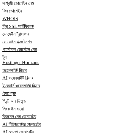
সাশ্রয়ী ডোমেইন নেম
ফ্রি ডোমেইন
WHOIS
ফ্রি SSL সার্টিফিকেট
ডোমেইন ট্রান্সফার
ডোমেইন এক্সটেনশন
পার্সোনাল ডোমেইন নেম
টুল
Hostinger Horizons
ওয়েবসাইট বিল্ডার
AI ওয়েবসাইট বিল্ডার
ই-কমার্স ওয়েবসাইট বিল্ডার
টেমপ্লেট
প্রিন্ট অন ডিমান্ড
লিংক ইন বায়ো
বিজনেস নেম জেনারেটর
AI নিউজলেটার জেনারেটর
AI লোগো জেনারেটর