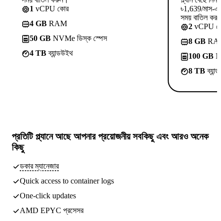
1
vCPU কোর
৳1,639/মাস-এ 
সময় বাতিল কর
4 GB
RAM
2
vCPU ক
50 GB
NVMe ডিস্ক স্পেস
8 GB
RA
4 TB
ব্যান্ডউইথ
100 GB
NV
8 TB
ব্যান
প্রতিটি প্ল্যানে আছে
আপনার প্রয়োজনীয় সবকিছু
এবং আরও অনেক
কিছু
ডকার ম্যানেজার
Quick access to container logs
One-click updates
AMD EPYC প্রসেসর