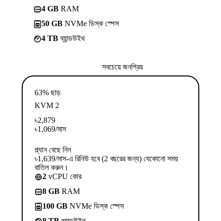
4 GB
RAM
50 GB
NVMe ডিস্ক স্পেস
4 TB
ব্যান্ডউইথ
সবচেয়ে জনপ্রিয়
63% ছাড়
KVM 2
৳
2,879
৳
1,069
/মাস
প্ল্যান বেছে নিন
৳1,639/মাস-এ রিনিউ হবে (2 বছরের জন্য) যেকোনো সময়
বাতিল করুন।
2
vCPU কোর
8 GB
RAM
100 GB
NVMe ডিস্ক স্পেস
8 TB
ব্যান্ডউইথ