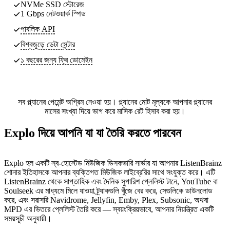
NVMe SSD স্টোরেজ
1 Gbps নেটওয়ার্ক স্পিড
পাবলিক API
বিশ্বজুড়ে ডেটা সেন্টার
১ বছরের জন্য ফ্রি ডোমেইন
সব প্ল্যানের পেমেন্ট অগ্রিম নেওয়া হয়। প্ল্যানের মোট মূল্যকে আপনার প্ল্যানের
মাসের সংখ্যা দিয়ে ভাগ করে মাসিক রেট হিসাব করা হয়।
Explo দিয়ে আপনি যা যা তৈরি করতে পারবেন
Explo হল একটি স্ব-হোস্টেড মিউজিক ডিসকভারি সার্ভার যা আপনার ListenBrainz
শোনার ইতিহাসকে আপনার ব্যক্তিগত মিউজিক লাইব্রেরির সাথে সংযুক্ত করে। এটি
ListenBrainz থেকে সাপ্তাহিক এবং দৈনিক সুপারিশ প্লেলিস্ট টানে, YouTube বা
Soulseek এর মাধ্যমে মিলে যাওয়া ট্র্যাকগুলি খুঁজে বের করে, সেগুলিকে ডাউনলোড
করে, এবং সরাসরি Navidrome, Jellyfin, Emby, Plex, Subsonic, অথবা
MPD এর ভিতরে প্লেলিস্ট তৈরি করে — স্বয়ংক্রিয়ভাবে, আপনার নিয়ন্ত্রিত একটি
সময়সূচী অনুযায়ী।