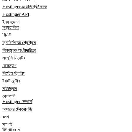
Hostinger-এ মাইগ্রেট করুন
Hostinger API
ইনফরমেশন
মূল্যতালিকা
রিভিউ
অ্যাফিলিয়েট প্রোগ্রাম
শিক্ষামূলক অংশীদারিত্ব
এজেন্সি ডিরেক্টরি
রোডম্যাপ
সিস্টেম স্ট্যাটাস
ট্রাস্ট সেন্টার
সাইটম্যাপ
কোম্পানি
Hostinger সম্পর্কে
আমাদের টেকনোলজি
ব্লগ
সাপোর্ট
টিউটোরিয়াল