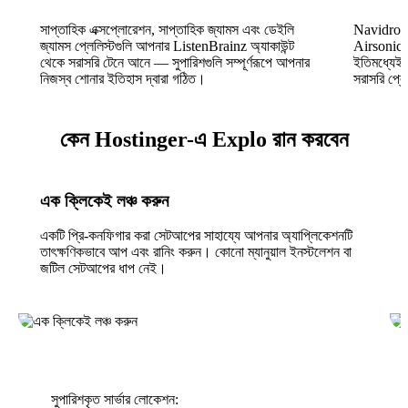
সাপ্তাহিক এক্সপ্লোরেশন, সাপ্তাহিক জ্যামস এবং ডেইলি
Navidrome
জ্যামস প্লেলিস্টগুলি আপনার ListenBrainz অ্যাকাউন্ট
Airsonic,
থেকে সরাসরি টেনে আনে — সুপারিশগুলি সম্পূর্ণরূপে আপনার
ইতিমধ্যেই 
নিজস্ব শোনার ইতিহাস দ্বারা গঠিত।
সরাসরি প্ল
কেন Hostinger-এ Explo রান করবেন
এক ক্লিকেই লঞ্চ করুন
একটি প্রি-কনফিগার করা সেটআপের সাহায্যে আপনার অ্যাপ্লিকেশনটি
তাৎক্ষণিকভাবে আপ এবং রানিং করুন। কোনো ম্যানুয়াল ইনস্টলেশন বা
জটিল সেটআপের ধাপ নেই।
সুপারিশকৃত সার্ভার লোকেশন: