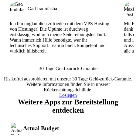
Gad Iradufasha
Ich bin unglaublich zufrieden mit dem VPS Hosting
Mit Ho
von Hostinger! Die Uptime ist durchweg
dank d
erstklassig, wodurch meine Seite reibungslos läuft.
falls 
Wann immer ich Hilfe benötigte, war ihr
und ih
technisches Support-Team schnell, kompetent und
Ausse
wirklich hilfsbereit.
alle a
30 Tage Geld-zurück-Garantie
Risikofrei ausprobieren mit unserer 30 Tage Geld-zurück-Garantie.
Weitere Informationen finden Sie in unserer
Rückerstattungsrichtlinie
.
Loslegen
Weitere Apps zur Bereitstellung
entdecken
Actual Budget