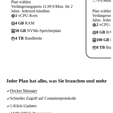
7,79
€
/Mon.
Plan wählen
Verlängerungspreis 11,99 €/Mon. für 2
Jahre. Jederzeit kündbar.
Plan wählen
1
vCPU-Kern
Verlängerung
Jahre. Jederz
4 GB
RAM
2
vCPU-K
50 GB
NVMe-Speicherplatz
8 GB
RA
4 TB
Bandbreite
100 GB
N
8 TB
Band
Jeder Plan hat
alles, was Sie brauchen
und mehr
Docker Manager
Schneller Zugriff auf Containerprotokolle
1-Klick-Updates