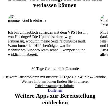
verlassen können
Gad Iradufasha
Ich bin unglaublich zufrieden mit dem VPS Hosting
Mit Ho
von Hostinger! Die Uptime ist durchweg
dank d
erstklassig, wodurch meine Seite reibungslos läuft.
falls 
Wann immer ich Hilfe benötigte, war ihr
und ih
technisches Support-Team schnell, kompetent und
Ausse
wirklich hilfsbereit.
alle a
30 Tage Geld-zurück-Garantie
Risikofrei ausprobieren mit unserer 30 Tage Geld-zurück-Garantie.
Weitere Informationen finden Sie in unserer
Rückerstattungsrichtlinie
.
Loslegen
Weitere Apps zur Bereitstellung
entdecken