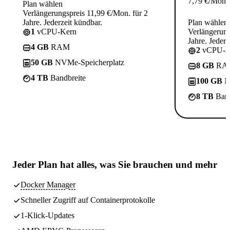
7,79
€
/Mon.
Plan wählen
Verlängerungspreis 11,99 €/Mon. für 2
Jahre. Jederzeit kündbar.
Plan wählen
1
vCPU-Kern
Verlängerung
Jahre. Jederz
4 GB
RAM
2
vCPU-K
50 GB
NVMe-Speicherplatz
8 GB
RA
4 TB
Bandbreite
100 GB
N
8 TB
Band
Jeder Plan hat
alles, was Sie brauchen
und mehr
Docker Manager
Schneller Zugriff auf Containerprotokolle
1-Klick-Updates