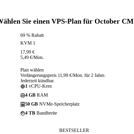
ählen Sie einen VPS-Plan für October C
69 % Rabatt
KVM 1
17,99
€
5,49
€
/Mon.
Plan wählen
Verlängerungspreis 11,99 €/Mon. für 2 Jahre.
Jederzeit kündbar.
1
vCPU-Kern
4 GB
RAM
50 GB
NVMe-Speicherplatz
4 TB
Bandbreite
BESTSELLER