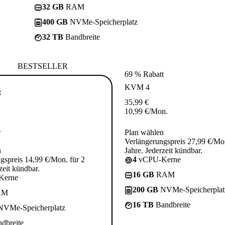
32 GB
RAM
400 GB
NVMe-Speicherplatz
32 TB
Bandbreite
BESTSELLER
69 % Rabatt
KVM 4
t
35,99
€
10,99
€
/Mon.
.
Plan wählen
Verlängerungspreis 27,99 €/Mon
n
Jahre. Jederzeit kündbar.
gspreis 14,99 €/Mon. für 2
4
vCPU-Kerne
zeit kündbar.
16 GB
RAM
Kerne
200 GB
NVMe-Speicherplat
AM
16 TB
Bandbreite
VMe-Speicherplatz
dbreite