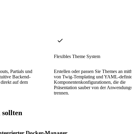
Flexibles Theme System
outs, Partials und
Erstellen oder passen Sie Themes an mithi
ntuitive Backend-
von Twig-Templating und YAML-definier
 direkt auf dem
Komponentenkonfigurationen, die die
Präsentation sauber von der Anwendungsl
trennen.
sollten
ntegrierter Docker-Manager