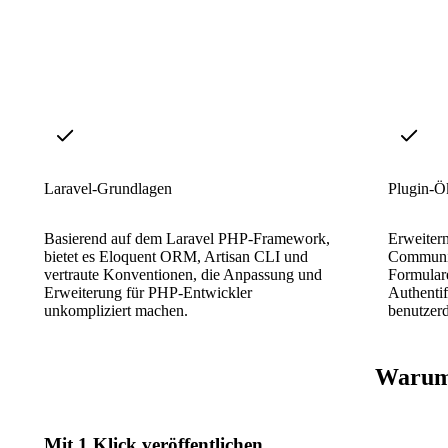
Laravel-Grundlagen
Plugin-Ö
Basierend auf dem Laravel PHP-Framework,
Erweitern
bietet es Eloquent ORM, Artisan CLI und
Community
vertraute Konventionen, die Anpassung und
Formular
Erweiterung für PHP-Entwickler
Authenti
unkompliziert machen.
benutzerd
Warum 
Mit 1 Klick veröffentlichen