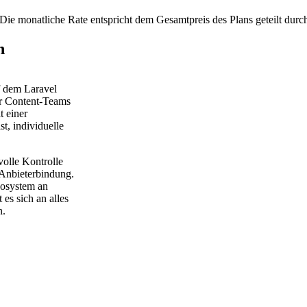
Die monatliche Rate entspricht dem Gesamtpreis des Plans geteilt durc
n
 dem Laravel
ür Content-Teams
t einer
t, individuelle
olle Kontrolle
 Anbieterbindung.
kosystem an
es sich an alles
n.