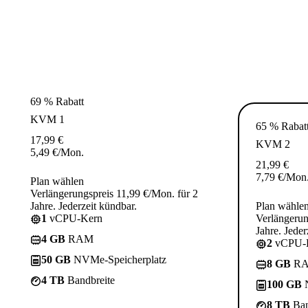
69 % Rabatt
KVM 1
65 % Rabat
17,99
€
KVM 2
5,49
€
/Mon.
21,99
€
7,79
€
/Mon
Plan wählen
Verlängerungspreis 11,99 €/Mon. für 2
Jahre. Jederzeit kündbar.
Plan wähle
1
vCPU-Kern
Verlängerun
Jahre. Jeder
4 GB
RAM
2
vCPU-
50 GB
NVMe-Speicherplatz
8 GB
R
4 TB
Bandbreite
100 GB
N
8 TB
Ban