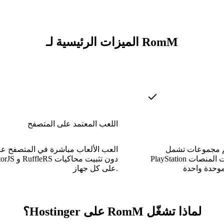
الميزات الرئيسية لـ RomM
اللعب المعتمد على المتصفح
جموعات تشمل NES و SNES و
العب الألعاب مباشرة في المتصفح عب
PlayStation وألعاب الأركيد، ومئات المنصات
EmulatorJS و leRS
على كل جهاز.
لماذا تشغّل RomM على Hostinger؟