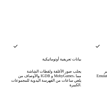
بيانات تعريفية أوتوماتيكية
ر
يجلب صور الأغلفة ولقطات الشاشة
Ruff دون تثبيت محاكيات
والأوصاف من IGDB و MobyGames، مما
يلغي ساعات من الفهرسة اليدوية للمجموعات
الكبيرة.