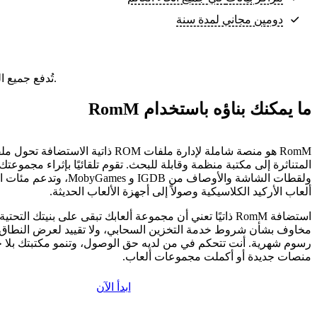
دومين مجاني لمدة سنة
تُدفع جميع الباقات مقدمًا. السعر الشهري هو إجمالي سعر الباقة مقسومًا على عدد أشهر الباقة.
ما يمكنك بناؤه باستخدام RomM
RomM هو منصة شاملة لإدارة ملفات ROM ذاتية الاستض
المتناثرة إلى مكتبة منظمة وقابلة للبحث. تقوم تلقائيًا بإثراء مجموعتك
ولقطات الشاشة والأوصاف من IGDB و s
ألعاب الأركيد الكلاسيكية وصولاً إلى أجهزة الألعاب الحديثة.
استضافة RomM ذاتيًا تعني أن مجموعة ألعابك تبقى على بنيتك الت
مخاوف بشأن شروط خدمة التخزين السحابي، ولا تقييد لعرض النطاق ا
رسوم شهرية. أنت تتحكم في من لديه حق الوصول، وتنمو مكتبتك بلا 
منصات جديدة أو أكملت مجموعات ألعاب.
ابدأ الآن