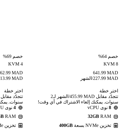
خصم 64%
خصم 69%
KVM 4
KVM 8
62.99
MAD
641.99
MAD
MAD
227.99
/الشهر
MAD
13.99
اختر خطة
اختر خطة
تتجدّد مقابل MAD ⁦455.99⁩/الشهر لـ2
سنوات. يمكنك إلغاء الاشتراك في أي وقت!
سنوات. يمكن
8
نوى vCPU
4
نوى vCPU
GB
RAM
32GB
RAM
تخزين NVMe بسعة
400GB
تخزين NVMe بسعة