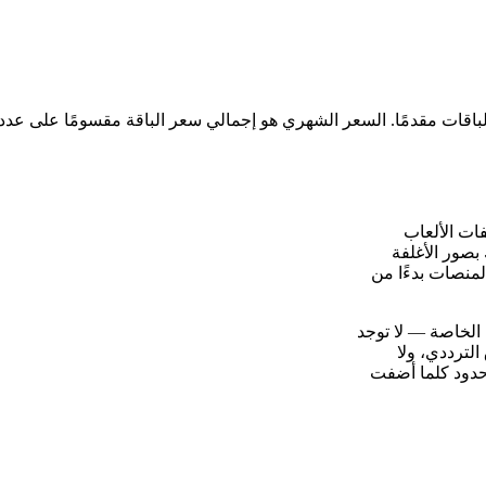
افة تحول ملفات الألعاب
 بصور الأغلفة
MobyGame، وتدعم مئات المنصات بدءًا من
حتية الخاصة — لا توجد
لترددي، ولا
حدود كلما أضفت