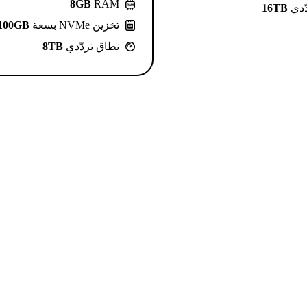
8GB
RAM
ّدي
16TB
تخزين NVMe بسعة
100GB
نطاق تردّدي
8TB