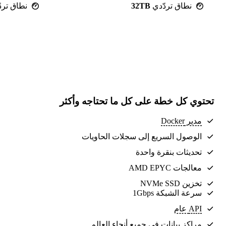
نطاق تردّدي
32TB
نطاق ترد
تحتوي كل خطة على كل ما تحتاجه وأكثر
مدير Docker
الوصول السريع إلى سجلات الحاويات
تحديثات بنقرة واحدة
معالجات AMD EPYC
تخزين NVMe SSD
سرعة الشبكة 1Gbps
API عام
مراكز بيانات
في جميع أنحاء العالم