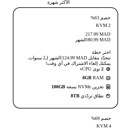
الأكثر شهرة
خصم 63%
KVM 2
217.99
MAD
MAD
80.99
/الشهر
اختر خطة
تتجدّد مقابل MAD ⁦124.99⁩/الشهر لـ2 سنوات.
يمكنك إلغاء الاشتراك في أي وقت!
2
نوى vCPU
8GB
RAM
تخزين NVMe بسعة
100GB
نطاق تردّدي
8TB
خصم 69%
KVM 4