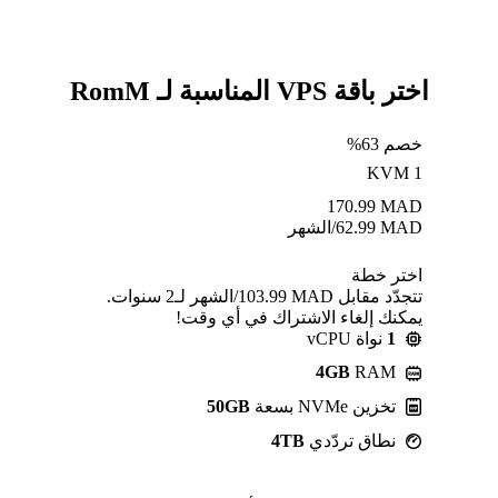
اختر باقة VPS المناسبة لـ RomM
خصم 63%
KVM 1
170.99
MAD
MAD
62.99
/الشهر
اختر خطة
تتجدّد مقابل MAD ⁦103.99⁩/الشهر لـ2 سنوات.
يمكنك إلغاء الاشتراك في أي وقت!
1
نواة vCPU
4GB
RAM
تخزين NVMe بسعة
50GB
نطاق تردّدي
4TB