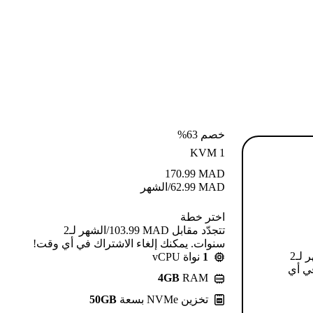
خصم 63%
KVM 1
170.99
MAD
MAD
62.99
/الشهر
اختر خطة
تتجدّد مقابل MAD ⁦103.99⁩/الشهر لـ2
سنوات. يمكنك إلغاء الاشتراك في أي وقت!
تتجدّد مقابل MAD ⁦124.99⁩/الشهر لـ2
1
نواة vCPU
في أي
4GB
RAM
تخزين NVMe بسعة
50GB