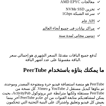
معالجات AMD EPYC
تخزين NVMe SSD
سرعة الشبكة 1Gbps
API عام
مراكز بيانات
في جميع أنحاء العالم
دومين مجاني لمدة سنة
تُدفع جميع الباقات مقدمًا. السعر الشهري هو إجمالي سعر
الباقة مقسومًا على عدد أشهر الباقة.
ما يمكنك بناؤه باستخدام PeerTube
PeerTube هو منصة استضافة فيديو حرة ومفتوحة المصدر وموحدة،
تم بناؤها كبديل مستقل لـ YouTube و Vimeo. كل نسخة من
PeerTube مستقلة ولكنها مترابطة عبر بروتوكول ActivityPub، بحيث
يمكن لمشاهديكم متابعة القنوات من أي خادم PeerTube آخر بينما
يعيش كل فيديو وتعليق واشتراك على البنية التحتية التي تتحكمون