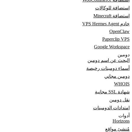
استضافة للوكالات
استضافة Minecraft
خادم VPS Hermes Agent
OpenClaw
Paperclip VPS
Google Workspace
دومين
البحث عن اسم دومين
أسماء دومينات رخيصة
دومين مجاني
WHOIS
شهادة SSL مجانية
نقل دومين
امتدادات الدومينات
أدوات
Horizons
مُنشئ مواقع