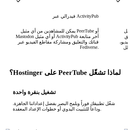
فيدرالي عبر ActivityPub
W المستند إلى المتصفح من
يمكن للمشاهدين من أي مثيل PeerTube أو
يق
Mastodon أو أي مثيل ActivityPub آخر متابعة
يديو،
قناتك والتعليق ومشاركة مقاطع الفيديو عبر
Fediverse.
طل
لماذا تشغّل PeerTube على Hostinger؟
تشغيل بنقرة واحدة
شغّل تطبيقك فوراً وبلمح البصر بفضل إعداداتنا الجاهزة.
وداعاً للتثبيت اليدوي أو خطوات الإعداد المعقدة.