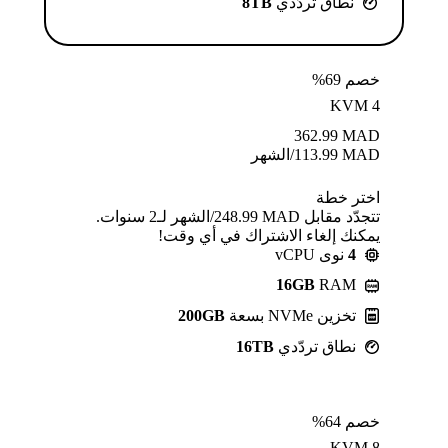
نطاق تردّدي
8TB
خصم 69%
KVM 4
362.99
MAD
MAD
113.99
/الشهر
اختر خطة
تتجدّد مقابل MAD ⁦248.99⁩/الشهر لـ2 سنوات.
يمكنك إلغاء الاشتراك في أي وقت!
4
نوى vCPU
16GB
RAM
تخزين NVMe بسعة
200GB
نطاق تردّدي
16TB
خصم 64%
KVM 8