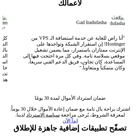
لأعمالك
Gad Iradufasha
"أنا راض للغاية عن خدمة استضافة الـ VPS من
Hostinger! إن استقرار الشبكة وتواجدها على
الدع
الإنترنت ممتازان باستمرار، مما يضمن تشغيل
بالذ
موقعي بسلاسة تامة. وفي كل مرة احتجت فيها إلى
الدع
المساعدة، كان تجاوب فريق الدعم الفني سريعاً،
وكان متمكناً ومتعاوناً."
خارق
تذبذ
هذا 
ضمان استرداد الأموال لمدة 30 يومًا
اشترك براحة بال تامة مع ضمان إعادة الأموال خلال 30 يوماً.
لمعرفة الشروط، يُرجى مراجعة
سياسة الاسترداد
لدينا.
ابدأ الآن
تصفّح تطبيقات إضافية جاهزة للإطلاق