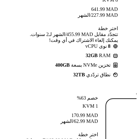
641.99
MAD
MAD
227.99
/الشهر
اختر خطة
تتجدّد مقابل MAD ⁦455.99⁩/الشهر لـ2 سنوات.
يمكنك إلغاء الاشتراك في أي وقت!
8
نوى vCPU
32GB
RAM
تخزين NVMe بسعة
400GB
نطاق تردّدي
32TB
ة
خصم 63%
KVM 1
170.99
MAD
MAD
62.99
/الشهر
اختر خطة