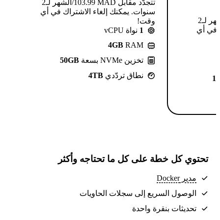
تتجدّد مقابل MAD ⁦103.99⁩/الشهر لـ2
سنوات. يمكنك إلغاء الاشتراك في أي
تتجدّد مقابل MAD ⁦124.99⁩/الشهر لـ2
وقت!
 في أي
1
نواة vCPU
4GB
RAM
تخزين NVMe بسعة
50GB
نطاق تردّدي
4TB
1
تحتوي كل خطة على كل ما تحتاجه وأكثر
مدير Docker
الوصول السريع إلى سجلات الحاويات
تحديثات بنقرة واحدة