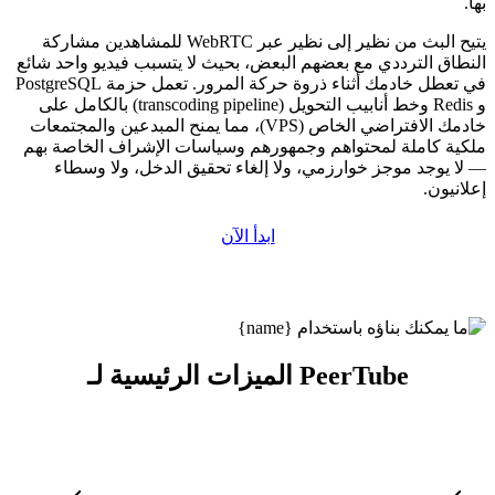
بها.
يتيح البث من نظير إلى نظير عبر WebRTC للمشاهدين مشاركة
النطاق الترددي مع بعضهم البعض، بحيث لا يتسبب فيديو واحد شائع
في تعطل خادمك أثناء ذروة حركة المرور. تعمل حزمة PostgreSQL
و Redis وخط أنابيب التحويل (transcoding pipeline) بالكامل على
خادمك الافتراضي الخاص (VPS)، مما يمنح المبدعين والمجتمعات
ملكية كاملة لمحتواهم وجمهورهم وسياسات الإشراف الخاصة بهم
— لا يوجد موجز خوارزمي، ولا إلغاء تحقيق الدخل، ولا وسطاء
إعلانيون.
ابدأ الآن
الميزات الرئيسية لـ PeerTube