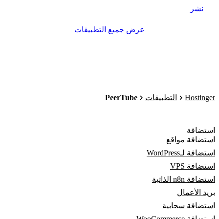
نشر
عرض جميع التطبيقات
PeerTube
Hostinger
التطبيقات
استضافة
استضافة مواقع
استضافة لـWordPress
استضافة VPS
استضافة n8n الذاتية
بريد الأعمال
استضافة سحابية
استضافة WooCommerce