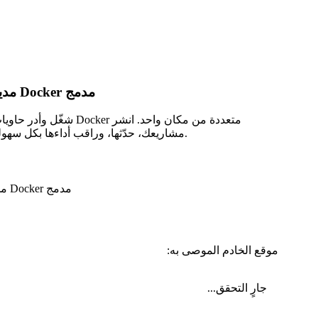
مدير Docker مدمج
شغّل وأدر حاويات Docker متعددة من مكان واحد.
مشاريعك، حدّثها، وراقب أداءها بكل سهولة.
موقع الخادم الموصى به:
جارٍ التحقق...