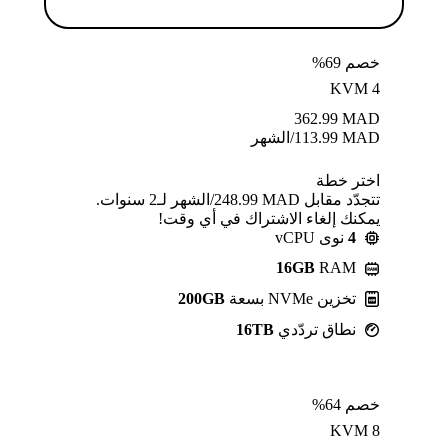
خصم 69%
KVM 4
362.99
MAD
MAD
113.99
/الشهر
اختر خطة
تتجدّد مقابل MAD ⁦248.99⁩/الشهر لـ2 سنوات.
يمكنك إلغاء الاشتراك في أي وقت!
4
نوى vCPU
16GB
RAM
تخزين NVMe بسعة
200GB
نطاق تردّدي
16TB
خصم 64%
KVM 8