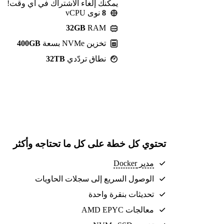
يمكنك إلغاء الاشتراك في أي وقت!
8
نوى vCPU
32GB
RAM
تخزين NVMe بسعة
400GB
نطاق تردّدي
32TB
تحتوي كل خطة على كل ما تحتاجه وأكثر
مدير Docker
الوصول السريع إلى سجلات الحاويات
تحديثات بنقرة واحدة
معالجات AMD EPYC