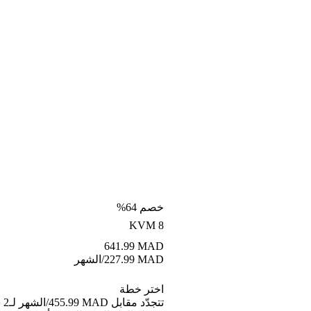
خصم 64%
KVM 8
641.99
MAD
MAD
227.99
/الشهر
اختر خطة
تتجد