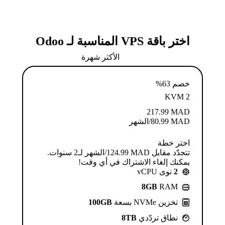
اختر باقة VPS المناسبة لـ Odoo
الأكثر شهرة
خصم 63%
KVM 2
217.99
MAD
MAD
80.99
/الشهر
اختر خطة
تتجدّد مقابل MAD ⁦124.99⁩/الشهر لـ2 سنوات.
يمكنك إلغاء الاشتراك في أي وقت!
2
نوى vCPU
8GB
RAM
تخزين NVMe بسعة
100GB
نطاق تردّدي
8TB