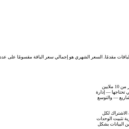
أودو هو مجموعة شاملة مفتوحة المصدر لإدارة الأعمال يستخدمها أكثر من 10 ملايين
التي تحتاجها — إدارة
مشاريع — والتوسع
ضي الخاص (VPS) يلغي تكاليف الاشتراك لكل
 تثبيت الوحدات
ون قيود. يتضمن هذا القالب PostgreSQL لتخزين البيانات بشكل