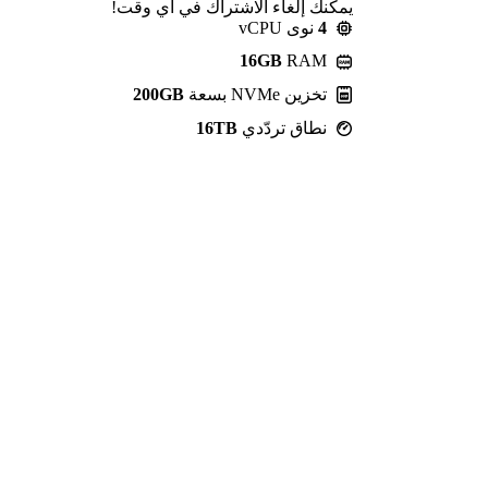
يمكنك إلغاء الاشتراك في أي وقت!
4
نوى vCPU
16GB
RAM
تخزين NVMe بسعة
200GB
نطاق تردّدي
16TB