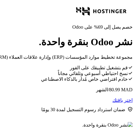
خصم يصل إلى 69% على Odoo
نشر Odoo بنقرة واحدة.
مجموعة تخطيط موارد المؤسسات (ERP) وإدارة علاقات العملاء (CRM) مفتوحة المصدر تغطي المبيعات، المحاسبة، المخزون، التجارة الإلكترونية، والمزيد في منصة متكاملة واحدة.
قم بتشغيل تطبيقك على الفور
نسخ احتياطي أسبوعي وتلقائي مجاناً
خادم افتراضي خاص مُدار بالذكاء الاصطناعي
MAD
80.99
/الشهر
اختر باقتك
ضمان استرداد رسوم التسجيل لمدة 30 يومًا