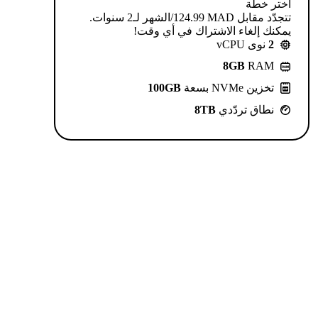
اختر خطة
تتجدّد مقابل MAD ⁦124.99⁩/الشهر لـ2 سنوات.
يمكنك إلغاء الاشتراك في أي وقت!
2
نوى vCPU
8GB
RAM
تخزين NVMe بسعة
100GB
نطاق تردّدي
8TB