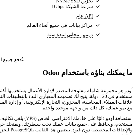
تخزين NVMe SSD
سرعة الشبكة 1Gbps
API عام
مراكز بيانات
في جميع أنحاء العالم
دومين مجاني لمدة سنة
تُدفع جميع الباقات مقدمًا. السعر الشهري هو إجمالي سعر الباقة مقسومًا على عدد أشهر الباقة.
ما يمكنك بناؤه باستخدام Odoo
مستخدم في 120 دولة. يتيح لك تصميمه المعياري البدء بالتطبيقات 
علاقات العملاء، المحاسبة، المخزون، التجارة الإلكترونية، أو إدارة ال
مع نمو عملك، كل ذلك من واجهة موحدة واحدة.
استضافة أودو ذاتيًا على خادمك الافترا
مستخدم، ويحافظ على جميع بيانات عملك تحت سيطرتك، ويمنحك حرية
والإضافات المخصصة د