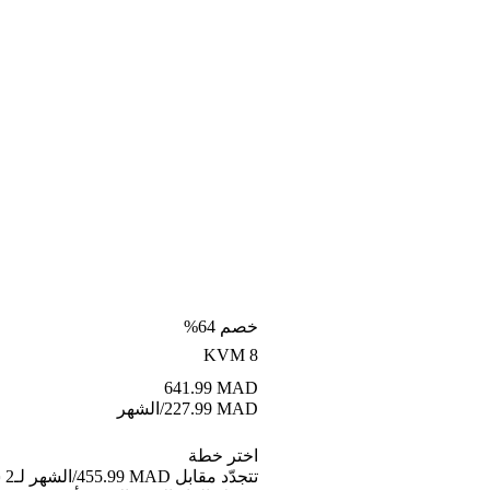
خصم 64%
KVM 8
641.99
MAD
MAD
227.99
/الشهر
اختر خطة
تتجد