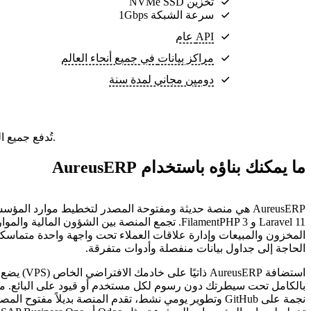
تخزين NVMe SSD
سرعة الشبكة 1Gbps
API عام
مراكز بيانات
في جميع أنحاء العالم
دومين مجاني لمدة سنة
تُدفع جميع الباقات مقدمًا. السعر الشهري هو إجمالي سعر الباقة مقسومًا على عدد أشهر الباقة.
ما يمكنك بناؤه باستخدام AureusERP
AureusERP هي منصة حديثة ومفتوحة المصدر لتخطيط موارد المؤ
Laravel 11 و FilamentPHP 3. تجمع المنصة بين الشؤون المالية
المخزون والمبيعات وإدارة علاقات العملاء تحت واجهة واحدة متماسك
الحاجة إلى جداول بيانات منفصلة وأدوات متفرقة.
استضافة AureusERP ذاتيً
نجمة على GitHub وتطوير يومي نشط، تقدم المنصة بديلاً مفتوح ا