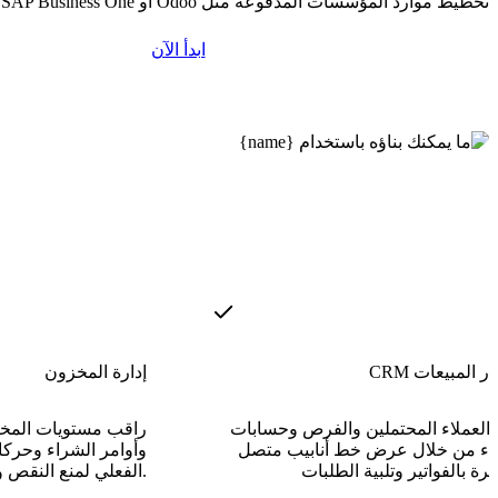
تخطيط موارد المؤسسات المدفوعة مثل Odoo أو SAP Business One.
ابدأ الآن
مسار المبيعات
إدارة المخزون
ة العملاء المحتملين والفرص وحسابات
راقب مستويات المخ
لاء من خلال عرض خط أنابيب متصل
وأوامر الشراء وحرك
الفعلي لمنع النقص والتخزين الزائد.