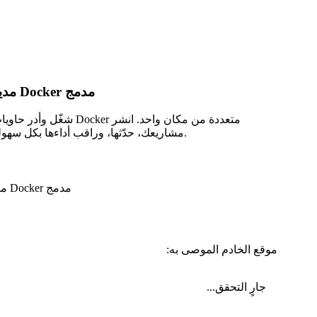
مدير Docker مدمج
شغّل وأدر حاويات Docker متعددة من مكان واحد.
مشاريعك، حدّثها، وراقب أداءها بكل سهولة.
موقع الخادم الموصى به:
جارٍ التحقق...