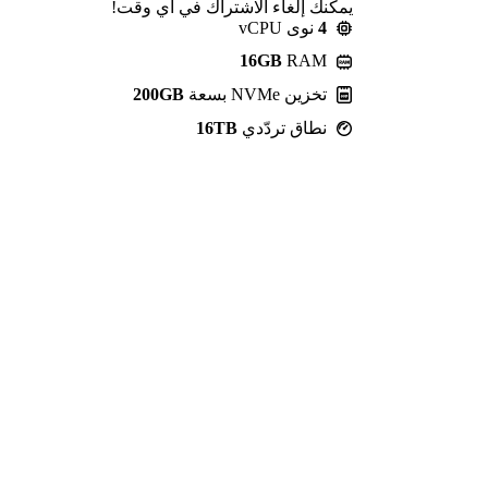
يمكنك إلغاء الاشتراك في أي وقت!
4
نوى vCPU
16GB
RAM
تخزين NVMe بسعة
200GB
نطاق تردّدي
16TB