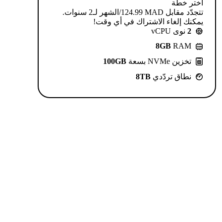
اختر خطة
تتجدّد مقابل MAD ⁦124.99⁩/الشهر لـ2 سنوات.
يمكنك إلغاء الاشتراك في أي وقت!
2
نوى vCPU
8GB
RAM
تخزين NVMe بسعة
100GB
نطاق تردّدي
8TB