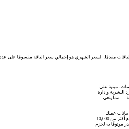
سسات، مبنية على
 والموارد البشرية وإدارة
ة — مما يلغي
ا على خادمك الافتراضي الخاص (VPS) يضع بيانات عملك
بالكامل تحت سيطرتك دون رسوم لكل مستخدم أو قيود على البائع. مع أكثر من 10,000
لمصدر موثوقًا به لحزم