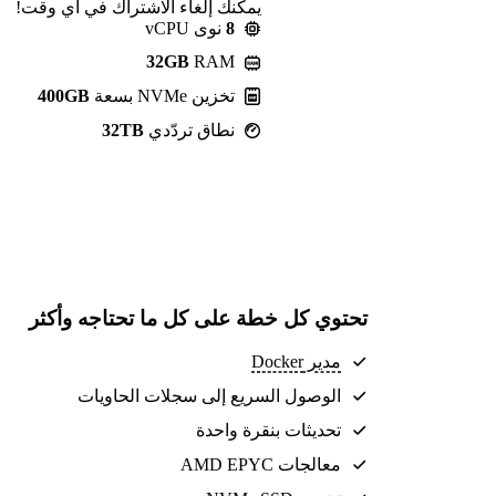
يمكنك إلغاء الاشتراك في أي وقت!
8
نوى vCPU
32GB
RAM
تخزين NVMe بسعة
400GB
نطاق تردّدي
32TB
تحتوي كل خطة على كل ما تحتاجه وأكثر
مدير Docker
الوصول السريع إلى سجلات الحاويات
تحديثات بنقرة واحدة
معالجات AMD EPYC