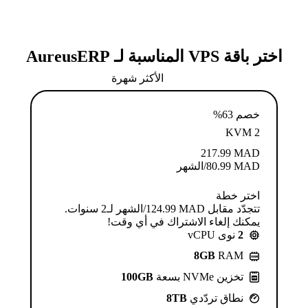
اختر باقة VPS المناسبة لـ AureusERP
الأكثر شهرة
خصم 63%
KVM 2
217.99
MAD
MAD
80.99
/الشهر
اختر خطة
تتجدّد مقابل MAD ⁦124.99⁩/الشهر لـ2 سنوات.
يمكنك إلغاء الاشتراك في أي وقت!
2
نوى vCPU
8GB
RAM
تخزين NVMe بسعة
100GB
نطاق تردّدي
8TB