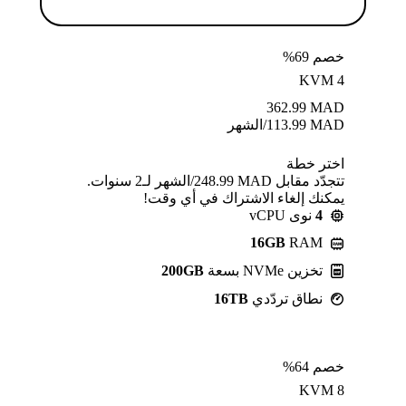
خصم 69%
KVM 4
362.99
MAD
MAD
113.99
/الشهر
اختر خطة
تتجدّد مقابل MAD ⁦248.99⁩/الشهر لـ2 سنوات.
يمكنك إلغاء الاشتراك في أي وقت!
4
نوى vCPU
16GB
RAM
تخزين NVMe بسعة
200GB
نطاق تردّدي
16TB
خصم 64%
KVM 8