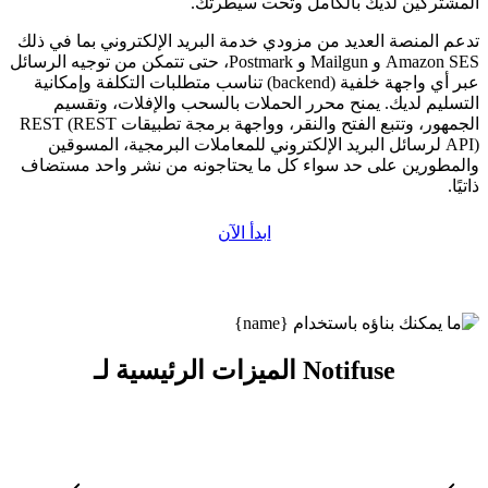
المشتركين لديك بالكامل وتحت سيطرتك.
تدعم المنصة العديد من مزودي خدمة البريد الإلكتروني بما في ذلك
Amazon SES و Mailgun و Postmark، حتى تتمكن من توجيه الرسائل
عبر أي واجهة خلفية (backend) تناسب متطلبات التكلفة وإمكانية
التسليم لديك. يمنح محرر الحملات بالسحب والإفلات، وتقسيم
الجمهور، وتتبع الفتح والنقر، وواجهة برمجة تطبيقات REST (REST
API) لرسائل البريد الإلكتروني للمعاملات البرمجية، المسوقين
والمطورين على حد سواء كل ما يحتاجونه من نشر واحد مستضاف
ذاتيًا.
ابدأ الآن
الميزات الرئيسية لـ Notifuse