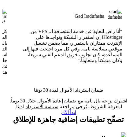
Gad Iradufasha
"أنا راض للغاية عن خدمة استضافة الـ VPS من
Hostinger! إن استقرار الشبكة وتواجدها على
الدع
الإنترنت ممتازان باستمرار، مما يضمن تشغيل
بالذ
موقعي بسلاسة تامة. وفي كل مرة احتجت فيها إلى
الدع
المساعدة، كان تجاوب فريق الدعم الفني سريعاً،
وكان متمكناً ومتعاوناً."
خارق
تذبذ
هذا 
ضمان استرداد الأموال لمدة 30 يومًا
اشترك براحة بال تامة مع ضمان إعادة الأموال خلال 30 يوماً.
لمعرفة الشروط، يُرجى مراجعة
سياسة الاسترداد
لدينا.
ابدأ الآن
تصفّح تطبيقات إضافية جاهزة للإطلاق