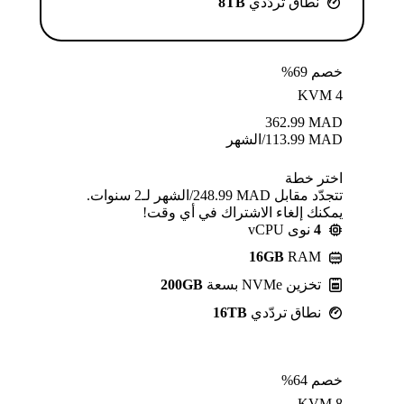
نطاق تردّدي
8TB
خصم 69%
KVM 4
362.99
MAD
MAD
113.99
/الشهر
اختر خطة
تتجدّد مقابل MAD ⁦248.99⁩/الشهر لـ2 سنوات.
يمكنك إلغاء الاشتراك في أي وقت!
4
نوى vCPU
16GB
RAM
تخزين NVMe بسعة
200GB
نطاق تردّدي
16TB
خصم 64%
KVM 8