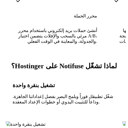
محرر الحملة
ها
أنشئ حملات بريد إلكتروني باستخدام محرر
رمجة
مرئي بالسحب والإفلات يتضمن اختبار A/B،
قوالب Liquid لمحتوى
والجدولة، والمعاينة في الوقت الفعلي.
لماذا تشغّل Notifuse على Hostinger؟
تشغيل بنقرة واحدة
شغّل تطبيقك فوراً وبلمح البصر بفضل إعداداتنا الجاهزة.
وداعاً للتثبيت اليدوي أو خطوات الإعداد المعقدة.