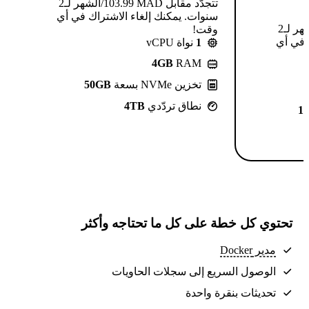
تتجدّد مقابل MAD ⁦103.99⁩/الشهر لـ2
سنوات. يمكنك إلغاء الاشتراك في أي
تتجدّد مقابل MAD ⁦124.99⁩/الشهر لـ2
وقت!
 في أي
1
نواة vCPU
4GB
RAM
تخزين NVMe بسعة
50GB
نطاق تردّدي
4TB
1
تحتوي كل خطة على كل ما تحتاجه وأكثر
مدير Docker
الوصول السريع إلى سجلات الحاويات
تحديثات بنقرة واحدة