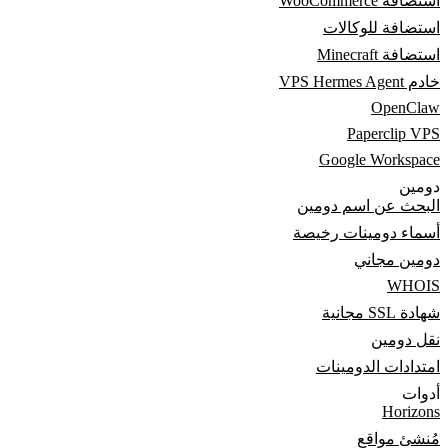
استضافة WooCommerce
استضافة للوكالات
استضافة Minecraft
خادم VPS Hermes Agent
OpenClaw
Paperclip VPS
Google Workspace
دومين
البحث عن اسم دومين
أسماء دومينات رخيصة
دومين مجاني
WHOIS
شهادة SSL مجانية
نقل دومين
امتدادات الدومينات
أدوات
Horizons
مُنشئ مواقع