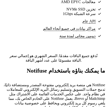
معالجات AMD EPYC
تخزين NVMe SSD
سرعة الشبكة 1Gbps
API عام
مراكز بيانات
في جميع أنحاء العالم
دومين مجاني لمدة سنة
تُدفع جميع الباقات مقدمًا. السعر الشهري هو إجمالي سعر
الباقة مقسومًا على عدد أشهر الباقة.
ما يمكنك بناؤه باستخدام Notifuse
Notifuse هي منصة بريد إلكتروني مفتوحة المصدر ومستضافة ذاتيًا،
تدمج حملات التسويق وتسليم رسائل البريد الإلكتروني للمعاملات
في نظام واحد. على عكس الخدمات القائمة على الاشتراك مثل
Mailchimp أو Brevo، يعمل Notifuse على الخادم الخاص بك، مما
يلغي رسوم كل بريد إلكتروني ويحافظ على خصوصية بيانات