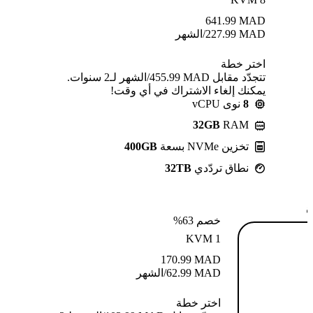
641.99
MAD
MAD
227.99
/الشهر
اختر خطة
تتجدّد مقابل MAD ⁦455.99⁩/الشهر لـ2 سنوات.
يمكنك إلغاء الاشتراك في أي وقت!
8
نوى vCPU
32GB
RAM
تخزين NVMe بسعة
400GB
نطاق تردّدي
32TB
ة
خصم 63%
KVM 1
170.99
MAD
MAD
62.99
/الشهر
اختر خطة