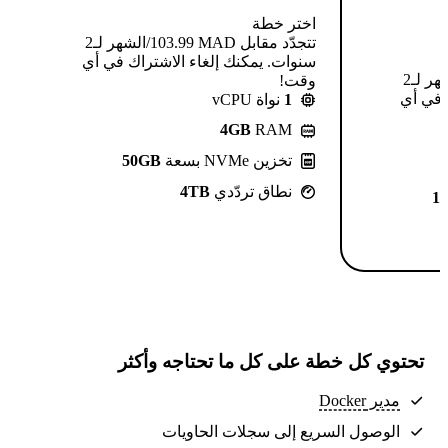
اختر خطة
تتجدّد مقابل MAD ⁦103.99⁩/الشهر لـ2
سنوات. يمكنك إلغاء الاشتراك في أي
تتجدّد مقابل MAD ⁦124.99⁩/الشهر لـ2
وقت!
 في أي
1
نواة vCPU
4GB
RAM
تخزين NVMe بسعة
50GB
نطاق تردّدي
4TB
1
تحتوي كل خطة على كل ما تحتاجه وأكثر
مدير Docker
الوصول السريع إلى سجلات الحاويات