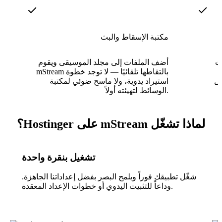
مكتبة الإسقاط والبث
رسمية
أضف الملفات إلى مجلد الموسيقى ويقوم
mStream بالتقاطها تلقائيًا — لا توجد خطوة
يل
استيراد يدوية، ولا ماسح ضوئي لمكتبة
الوسائط لتهيئته أولاً.
لماذا تشغّل mStream على Hostinger؟
تشغيل بنقرة واحدة
شغّل تطبيقك فوراً وبلمح البصر بفضل إعداداتنا الجاهزة.
وداعاً للتثبيت اليدوي أو خطوات الإعداد المعقدة.