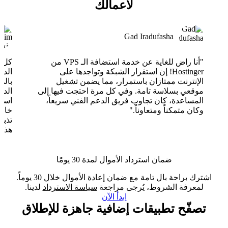
لأعمالك
Gad Iradufasha
"أنا راض للغاية عن خدمة استضافة الـ VPS من
Hostinger! إن استقرار الشبكة وتواجدها على
الدع
الإنترنت ممتازان باستمرار، مما يضمن تشغيل
بالذ
موقعي بسلاسة تامة. وفي كل مرة احتجت فيها إلى
الدع
المساعدة، كان تجاوب فريق الدعم الفني سريعاً،
وكان متمكناً ومتعاوناً."
خارق
تذبذ
هذا 
ضمان استرداد الأموال لمدة 30 يومًا
اشترك براحة بال تامة مع ضمان إعادة الأموال خلال 30 يوماً.
لمعرفة الشروط، يُرجى مراجعة
سياسة الاسترداد
لدينا.
ابدأ الآن
تصفّح تطبيقات إضافية جاهزة للإطلاق