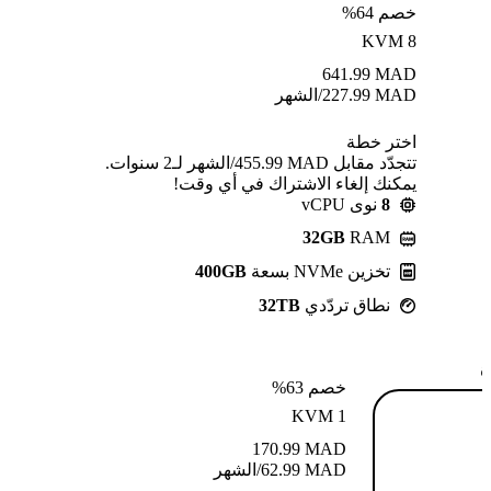
خصم 64%
KVM 8
641.99
MAD
MAD
227.99
/الشهر
اختر خطة
تتجدّد مقابل MAD ⁦455.99⁩/الشهر لـ2 سنوات.
يمكنك إلغاء الاشتراك في أي وقت!
8
نوى vCPU
32GB
RAM
تخزين NVMe بسعة
400GB
نطاق تردّدي
32TB
ة
خصم 63%
KVM 1
170.99
MAD
MAD
62.99
/الشهر