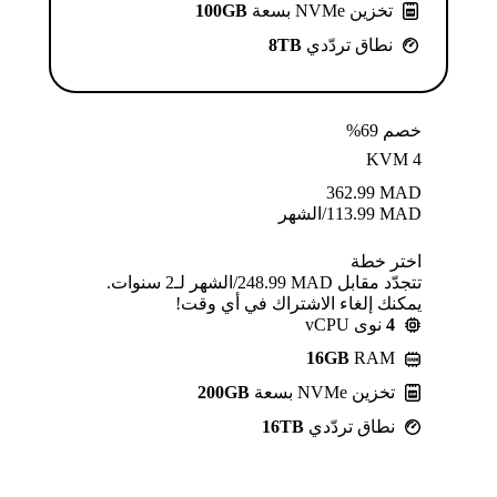
تخزين NVMe بسعة
100GB
نطاق تردّدي
8TB
خصم 69%
KVM 4
362.99
MAD
MAD
113.99
/الشهر
اختر خطة
تتجدّد مقابل MAD ⁦248.99⁩/الشهر لـ2 سنوات.
يمكنك إلغاء الاشتراك في أي وقت!
4
نوى vCPU
16GB
RAM
تخزين NVMe بسعة
200GB
نطاق تردّدي
16TB