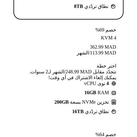
نطاق تردّدي
8TB
خصم 69%
KVM 4
362.99
MAD
MAD
113.99
/الشهر
اختر خطة
تتجدّد مقابل MAD ⁦248.99⁩/الشهر لـ2 سنوات.
يمكنك إلغاء الاشتراك في أي وقت!
4
نوى vCPU
16GB
RAM
تخزين NVMe بسعة
200GB
نطاق تردّدي
16TB
خصم 64%