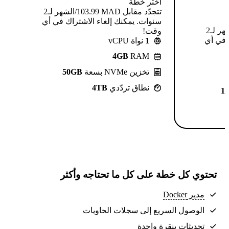
اختر خطة
تتجدّد مقابل MAD ⁦103.99⁩/الشهر لـ2
سنوات. يمكنك إلغاء الاشتراك في أي
تتجدّد مقابل MAD ⁦124.99⁩/الشهر لـ2
وقت!
 في أي
1
نواة vCPU
4GB
RAM
تخزين NVMe بسعة
50GB
نطاق تردّدي
4TB
1
تحتوي كل خطة على كل ما تحتاجه وأكثر
مدير Docker
الوصول السريع إلى سجلات الحاويات
تحديثات بنقرة واحدة