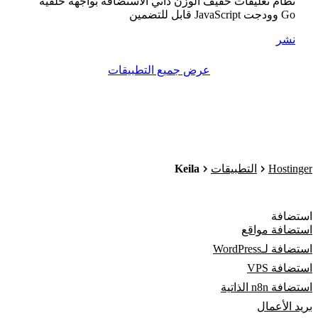
نظام تعليقات خفيف الوزن ذاتي الاستضافة بواجهة خلفية
Go وودجت JavaScript قابل للتضمين
نشر
عرض جميع التطبيقات
Keila
Hostinger
التطبيقات
استضافة
استضافة مواقع
استضافة لـWordPress
استضافة VPS
استضافة n8n الذاتية
بريد الأعمال