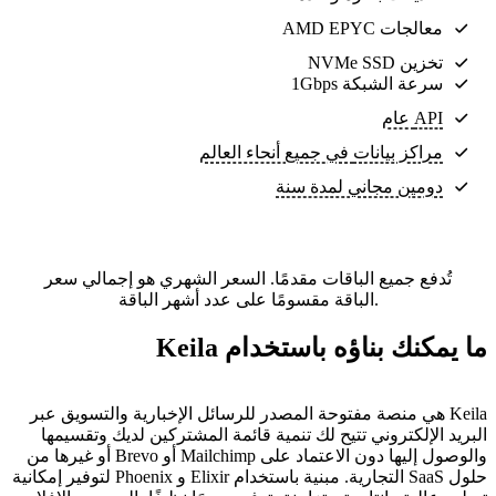
معالجات AMD EPYC
تخزين NVMe SSD
سرعة الشبكة 1Gbps
API عام
مراكز بيانات
في جميع أنحاء العالم
دومين مجاني لمدة سنة
تُدفع جميع الباقات مقدمًا. السعر الشهري هو إجمالي سعر
الباقة مقسومًا على عدد أشهر الباقة.
ما يمكنك بناؤه باستخدام Keila
Keila هي منصة مفتوحة المصدر للرسائل الإخبارية والتسويق عبر
البريد الإلكتروني تتيح لك تنمية قائمة المشتركين لديك وتقسيمها
والوصول إليها دون الاعتماد على Mailchimp أو Brevo أو غيرها من
حلول SaaS التجارية. مبنية باستخدام Elixir و Phoenix لتوفير إمكانية