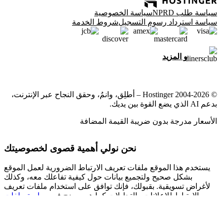
سياسة طلب NPRD
سياسة الخصوصية
سياسة استرداد رسوم التسجيل
شروط الخدمة
و المزيد
© 2004-2026 Hostinger – أطلِق، وانمُ، وحقق النجاح عبر الإنترنت،
بدعم AI الذي يضع القوة بين يديك.
الأسعار مدرجة بدون ضريبة القيمة المضافة
نحن نولي أهمية قصوى لخصوصيتك
يستخدم هذا الموقع ملفات تعريف الارتباط الضرورية لعمل الموقع
بشكل صحيح ولتجميع بيانات حول كيفية تفاعلك معه، وكذلك
لأغراض تسويقية. بقبولك، فإنك توافق على استخدام ملفات تعريف
الارتباط للإعلانات والتحليلات كما هو موضح في
سياسة ملفات
لدينا.
تعريف الارتباط