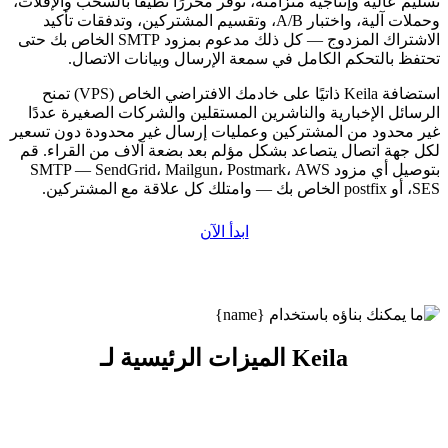
تسليم عالية وإنتاجية متزامنة، توفر محررًا نظيفًا بالسحب والإفلات،
وحملات آلية، واختبار A/B، وتقسيم المشتركين، وتدفقات تأكيد
الاشتراك المزدوج — كل ذلك مدعوم بمزود SMTP الخاص بك حتى
تحتفظ بالتحكم الكامل في سمعة الإرسال وبيانات الاتصال.
استضافة Keila ذاتيًا على خادمك الافتراضي الخاص (VPS) تمنح
الرسائل الإخبارية والناشرين المستقلين والشركات الصغيرة عددًا
غير محدود من المشتركين وعمليات إرسال غير محدودة دون تسعير
لكل جهة اتصال يتصاعد بشكل مؤلم بعد بضعة آلاف من القراء. قم
بتوصيل أي مزود SMTP — SendGrid، Mailgun، Postmark، AWS
SES، أو postfix الخاص بك — وامتلك كل علاقة مع المشتركين.
ابدأ الآن
الميزات الرئيسية لـ Keila