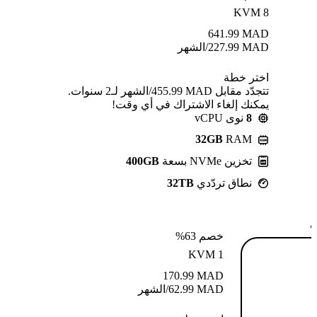
KVM 8
641.99
MAD
MAD
227.99
/الشهر
اختر خطة
تتجدّد مقابل MAD ⁦455.99⁩/الشهر لـ2 سنوات.
يمكنك إلغاء الاشتراك في أي وقت!
8
نوى vCPU
32GB
RAM
تخزين NVMe بسعة
400GB
نطاق تردّدي
32TB
ة
خصم 63%
KVM 1
170.99
MAD
MAD
62.99
/الشهر