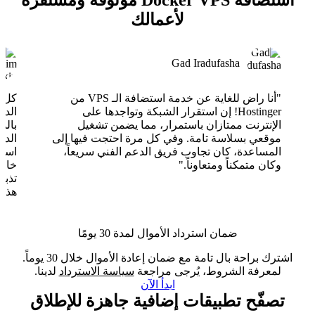
استضافة Docker VPS موثوقة ومستقرة
لأعمالك
Gad Iradufasha
"أنا راض للغاية عن خدمة استضافة الـ VPS من
Hostinger! إن استقرار الشبكة وتواجدها على
الدع
الإنترنت ممتازان باستمرار، مما يضمن تشغيل
بالذ
موقعي بسلاسة تامة. وفي كل مرة احتجت فيها إلى
الدع
المساعدة، كان تجاوب فريق الدعم الفني سريعاً،
وكان متمكناً ومتعاوناً."
خارق
تذبذ
هذا 
ضمان استرداد الأموال لمدة 30 يومًا
اشترك براحة بال تامة مع ضمان إعادة الأموال خلال 30 يوماً.
لمعرفة الشروط، يُرجى مراجعة
سياسة الاسترداد
لدينا.
ابدأ الآن
تصفّح تطبيقات إضافية جاهزة للإطلاق